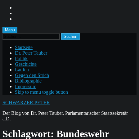
Skip
to
Skip
main
to
Skip
navigation
main
to
content
footer
Menu
Suchen
nach:
Startseite
Dr. Peter Tauber
Politik
Geschichte
Laufen
Gegen den Strich
Bibliographie
Impressum
Skip to menu toggle button
SCHWARZER PETER
Der Blog von Dr. Peter Tauber, Parlamentarischer Staatssekretär
a.D.
Schlagwort:
Bundeswehr