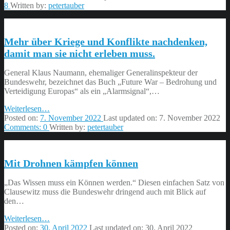
ihr
8
Written by:
petertauber
liebe
Journalistinnen
und
Mehr über Kriege und Konflikte nachdenken,
Journalisten?”
damit man sie nicht erleben muss.
General Klaus Naumann, ehemaliger Generalinspekteur der
Bundeswehr, bezeichnet das Buch „Future War – Bedrohung und
Verteidigung Europas“ als ein „Alarmsignal“,…
“Mehr
Weiterlesen
…
über
Posted on:
7. November 2022
Last updated on:
7. November 2022
Kriege
Comments:
0
Written by:
petertauber
und
Konflikte
nachdenken,
Mit Drohnen kämpfen können
damit
man
sie
„Das Wissen muss ein Können werden.“ Diesen einfachen Satz von
nicht
Clausewitz muss die Bundeswehr dringend auch mit Blick auf
erleben
den…
muss.”
“Mit
Weiterlesen
…
Drohnen
Posted on:
30. April 2022
Last updated on:
30. April 2022