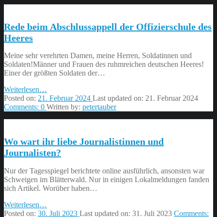
Hamburg”
Rede beim Abschlussappell der Offizierschule des
Heeres
Meine sehr verehrten Damen, meine Herren, Soldatinnen und
Soldaten!Männer und Frauen des ruhmreichen deutschen Heeres!
Einer der größten Soldaten der…
“Rede
Weiterlesen
…
beim
Posted on:
21. Februar 2024
Last updated on:
21. Februar 2024
Abschlussappell
Comments:
0
Written by:
petertauber
der
Offizierschule
des
Wo wart ihr liebe Journalistinnen und
Heeres”
Journalisten?
Nur der Tagesspiegel berichtete online ausführlich, ansonsten war
Schweigen im Blätterwald. Nur in einigen Lokalmeldungen fanden
sich Artikel. Worüber haben…
“Wo
Weiterlesen
…
wart
Posted on:
30. Juli 2023
Last updated on:
31. Juli 2023
Comments: