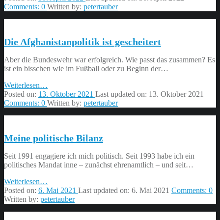
kämpfen
Comments:
0
Written by:
petertauber
können”
Die Afghanistanpolitik ist gescheitert
Aber die Bundeswehr war erfolgreich. Wie passt das zusammen? Es
ist ein bisschen wie im Fußball oder zu Beginn der…
“Die
Weiterlesen
…
Afghanistanpolitik
Posted on:
13. Oktober 2021
Last updated on:
13. Oktober 2021
ist
Comments:
0
Written by:
petertauber
gescheitert”
Meine politische Bilanz
Seit 1991 engagiere ich mich politisch. Seit 1993 habe ich ein
politisches Mandat inne – zunächst ehrenamtlich – und seit…
“Meine
Weiterlesen
…
politische
Posted on:
6. Mai 2021
Last updated on:
6. Mai 2021
Comments:
0
Bilanz”
Written by:
petertauber