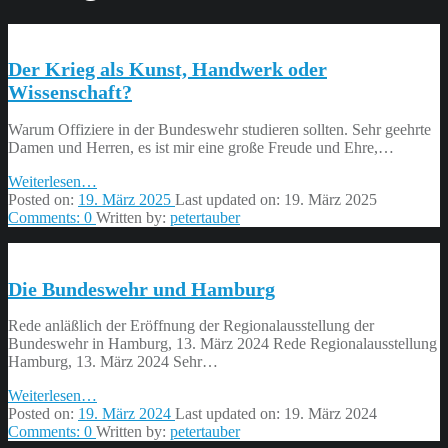
Der Krieg als Kunst, Handwerk oder
Wissenschaft?
Warum Offiziere in der Bundeswehr studieren sollten. Sehr geehrte
Damen und Herren, es ist mir eine große Freude und Ehre,…
“Der
Weiterlesen
…
Krieg
Posted on:
19. März 2025
Last updated on:
19. März 2025
als
Comments:
0
Written by:
petertauber
Kunst,
Handwerk
oder
Die Bundeswehr und Hamburg
Wissenschaft?”
Rede anläßlich der Eröffnung der Regionalausstellung der
Bundeswehr in Hamburg, 13. März 2024 Rede Regionalausstellung
Hamburg, 13. März 2024 Sehr…
“Die
Weiterlesen
…
Bundeswehr
Posted on:
19. März 2024
Last updated on:
19. März 2024
und
Comments:
0
Written by:
petertauber