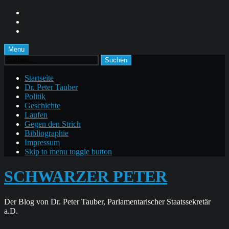
Skip
to
Skip
main
to
Skip
navigation
main
to
content
footer
Menu
Suchen
nach:
Startseite
Dr. Peter Tauber
Politik
Geschichte
Laufen
Gegen den Strich
Bibliographie
Impressum
Skip to menu toggle button
SCHWARZER PETER
Der Blog von Dr. Peter Tauber, Parlamentarischer Staatssekretär
a.D.