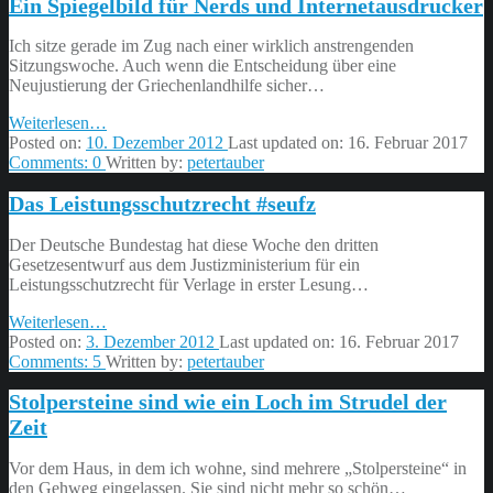
Ein Spiegelbild für Nerds und Internetausdrucker
Ich sitze gerade im Zug nach einer wirklich anstrengenden
Sitzungswoche. Auch wenn die Entscheidung über eine
Neujustierung der Griechenlandhilfe sicher…
“Ein
Weiterlesen
…
Spiegelbild
Posted on:
10. Dezember 2012
Last updated on:
16. Februar 2017
für
Comments:
0
Written by:
petertauber
Nerds
Das Leistungsschutzrecht #seufz
und
Internetausdrucker”
Der Deutsche Bundestag hat diese Woche den dritten
Gesetzesentwurf aus dem Justizministerium für ein
Leistungsschutzrecht für Verlage in erster Lesung…
“Das
Weiterlesen
…
Leistungsschutzrecht
Posted on:
3. Dezember 2012
Last updated on:
16. Februar 2017
#seufz”
Comments:
5
Written by:
petertauber
Stolpersteine sind wie ein Loch im Strudel der
Zeit
Vor dem Haus, in dem ich wohne, sind mehrere „Stolpersteine“ in
den Gehweg eingelassen. Sie sind nicht mehr so schön…