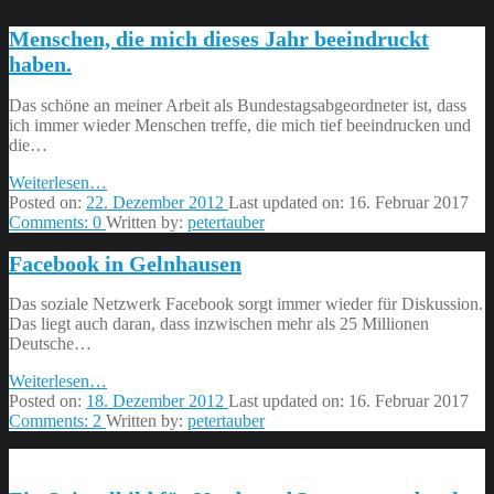
Menschen, die mich dieses Jahr beeindruckt
haben.
Das schöne an meiner Arbeit als Bundestagsabgeordneter ist, dass
ich immer wieder Menschen treffe, die mich tief beeindrucken und
die…
“Menschen,
Weiterlesen
…
die
Posted on:
22. Dezember 2012
Last updated on:
16. Februar 2017
mich
Comments:
0
Written by:
petertauber
dieses
Facebook in Gelnhausen
Jahr
beeindruckt
haben.”
Das soziale Netzwerk Facebook sorgt immer wieder für Diskussion.
Das liegt auch daran, dass inzwischen mehr als 25 Millionen
Deutsche…
“Facebook
Weiterlesen
…
in
Posted on:
18. Dezember 2012
Last updated on:
16. Februar 2017
Gelnhausen”
Comments:
2
Written by:
petertauber