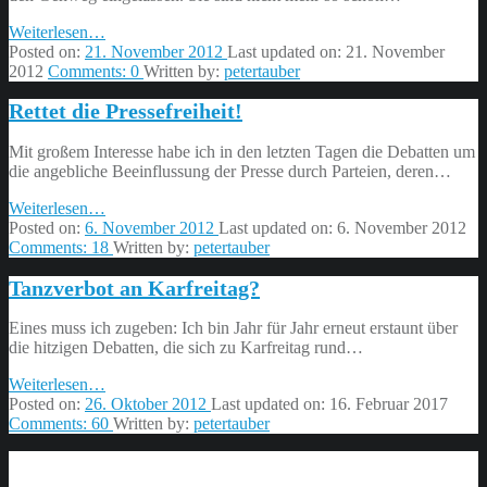
“Stolpersteine
Weiterlesen
…
sind
Posted on:
21. November 2012
Last updated on:
21. November
wie
2012
Comments:
0
Written by:
petertauber
ein
Rettet die Pressefreiheit!
Loch
im
Strudel
Mit großem Interesse habe ich in den letzten Tagen die Debatten um
der
die angebliche Beeinflussung der Presse durch Parteien, deren…
Zeit”
“Rettet
Weiterlesen
…
die
Posted on:
6. November 2012
Last updated on:
6. November 2012
Pressefreiheit!”
Comments:
18
Written by:
petertauber
Tanzverbot an Karfreitag?
Eines muss ich zugeben: Ich bin Jahr für Jahr erneut erstaunt über
die hitzigen Debatten, die sich zu Karfreitag rund…
“Tanzverbot
Weiterlesen
…
an
Posted on:
26. Oktober 2012
Last updated on:
16. Februar 2017
Karfreitag?”
Comments:
60
Written by:
petertauber