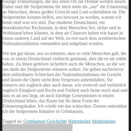
traurige Erinnerungen, die uns einen Ort zur Heimat werden lassen.
Daher sind die Stolpersteine für mich mehr als „nur“ die Erinnerung
an Menschen, denen großes Unrecht und Leid widerfahren ist. Die
Stolpersteine können helfen, uns bewusst zu werden, warum wir
heute sind was wir sind. Das moderne Deutschland, ein
demokratischer Rechtsstaat, in dem Menschen frei, sicher und in
Wohlstand leben können, in dem sie Chancen haben wie kaum in
einem anderen Land auf der Welt, ist erst nach dem zerstörerischen
Nationalsozialismus entstanden und aufgebaut worden.
Wir tun gut daran, uns zu erinnern, dass es viele Menschen gab, die
von so einem Deutschland vielleicht geträumt, aber die es nie erlebt
haben. Zu ihnen gehören sicherlich auch die Menschen, an die wir
uns dank der Stolpersteine erinnern sollten. Sie geben nachwievor
dem unfassbaren Schrecken des Nationalsozialismus ein Gesicht
und lassen die Opfer nicht dem Vergessen anheimfallen. Sie
erinnern uns zugleich aber auch daran, wie wertvoll und verletzlich
zugleich Einigkeit und Recht und Freiheit auch heute noch sind und
dass es an uns liegt, ob auch künftige Generationen in einem
Deutschland leben, das Raum hat für diese Form der
Erinnerungskultur. Ich würde mir das wünschen. Darum unterstütze
ich die Stolperstein-Initiative in Gelnhausen.
Tagged as:
Gelnhausen
Geschichte
Historisches
Stolpersteine