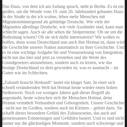
Das Haus, von dem ich am Anfang sprach, steht in Berlin. Es ist ein
großes, um die Wende vom 19. zum 20. Jahrhundert gebautes Haus.
In der Straße in der ich wohne, leben mehr Menschen mit
Migrationshintergrund als gebürtige Deutsche. Wie viele der
Migranten allerdings Deutsche, wie viele Ausländer sind, kann man
schlecht sagen. Auch sie alle sehen die Stolpersteine. Ob sie um die
Bedeutung wissen? Ob sie sich dafür interessieren? Wir wollen es
hoffen, denn wenn Deutschland nun auch ihre Heimat ist, dann wird
die Geschichte unserer Nation automatisch zu ihrer Geschichte. Und
es ist eine wichtige Aufgabe für und Voraussetzung von Integration,
nicht nur das hier und jetzt zu verstehen und die Werte des
Grundgesetzes anzunehmen, sondern auch zu lernen, wie das
heutige Deutschland zu dem geworden ist, was es ausmacht – im
Guten wie im Schlechten.
„Zukunft braucht Herkunft“ lautet ein kluger Satz. In einer sich
schnell verändernden Welt hat Heimat heute wieder einen hohen
Stellenwert. Noch vor wenigen Jahren galt dieser Begriff als
angestaubt, heute wünschen sich die Menschen Heimat, denn
Heimat vermittelt Vertrautheit und Geborgenheit. Unsere Geschichte
– nicht nur im Großen, sondern auch im Kleinen – gehört dazu. Sie
schafft dieses besondere Gefühl des Zuhauseseins, das auch auf
gemeinsamen Erinnerungen und Gefühlen basiert. Und es sind nicht
immer nur die glückseligen Momente, sondern auch schwierige und