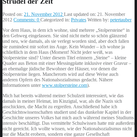
Strudel der Zeit
Posted on:
21. November 2012
Last updated on:
21. November
2012
Comments:
0
Categorized in:
Privates
Written by:
petertauber
Vor dem Haus, in dem ich wohne, sind mehrere „Stolpersteine“ in
den Gehweg eingelassen. Sie sind nicht mehr so schön glänzend
und neu, wie damals, als sie verlegt worden sind, aber doch fallen
sie zumindest mir sofort ins Auge. Kein Wunder – ich wohne ja
schließlich in dem Haus (Moment! Nicht jeder weiß, was
Stolpersteine sind? Unter diesem Titel erinnern „Steine“ – kleine
Quader aus Beton mit einer Messingplatte inklusive einer Gravur –
an ehemalige jüdische Bewohner der Häuser, vor denen die
Stolpersteine liegen. Mancherorts wird auf diese Weise auch
anderen Opfern des Nationalsozialismus gedacht. Nähere
Informationen unter
www.stolpersteine.com
).
Mich hat bereits während meiner Schulzeit interessiert, wie das
damals in meiner Heimat, im Kinzigtal, war, als die Nazis sich
anschickten, die Macht zu ergreifen. Anschließend habe ich
Geschichtswissenschaften studiert und das dunkelste Kapitel in der
Geschichte unseres Volkes hat mich auch während meines Studiums
intensiv beschäftigt. Das vermittelte Schulwissen hatte mir außerdem
nicht gereicht. Ich wollte wissen, wie der Nationalsozialismus nicht
nur die Macht erobern, sondern eine ganze Gesellschaft