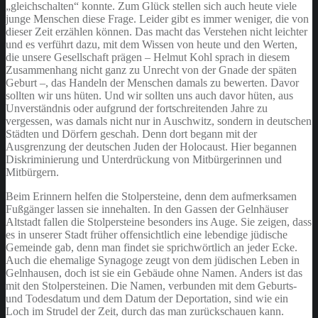
„gleichschalten“ konnte. Zum Glück stellen sich auch heute viele
junge Menschen diese Frage. Leider gibt es immer weniger, die von
dieser Zeit erzählen können. Das macht das Verstehen nicht leichter
und es verführt dazu, mit dem Wissen von heute und den Werten,
die unsere Gesellschaft prägen – Helmut Kohl sprach in diesem
Zusammenhang nicht ganz zu Unrecht von der Gnade der späten
Geburt –, das Handeln der Menschen damals zu bewerten. Davor
sollten wir uns hüten. Und wir sollten uns auch davor hüten, aus
Unverständnis oder aufgrund der fortschreitenden Jahre zu
vergessen, was damals nicht nur in Auschwitz, sondern in deutschen
Städten und Dörfern geschah. Denn dort begann mit der
Ausgrenzung der deutschen Juden der Holocaust. Hier begannen
Diskriminierung und Unterdrückung von Mitbürgerinnen und
Mitbürgern.
Beim Erinnern helfen die Stolpersteine, denn dem aufmerksamen
Fußgänger lassen sie innehalten. In den Gassen der Gelnhäuser
Altstadt fallen die Stolpersteine besonders ins Auge. Sie zeigen, dass
es in unserer Stadt früher offensichtlich eine lebendige jüdische
Gemeinde gab, denn man findet sie sprichwörtlich an jeder Ecke.
Auch die ehemalige Synagoge zeugt von dem jüdischen Leben in
Gelnhausen, doch ist sie ein Gebäude ohne Namen. Anders ist das
mit den Stolpersteinen. Die Namen, verbunden mit dem Geburts-
und Todesdatum und dem Datum der Deportation, sind wie ein
Loch im Strudel der Zeit, durch das man zurückschauen kann.