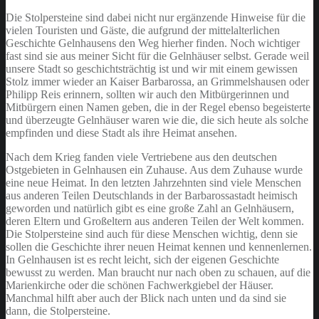
Die Stolpersteine sind dabei nicht nur ergänzende Hinweise für die
vielen Touristen und Gäste, die aufgrund der mittelalterlichen
Geschichte Gelnhausens den Weg hierher finden. Noch wichtiger
fast sind sie aus meiner Sicht für die Gelnhäuser selbst. Gerade weil
unsere Stadt so geschichtsträchtig ist und wir mit einem gewissen
Stolz immer wieder an Kaiser Barbarossa, an Grimmelshausen oder
Philipp Reis erinnern, sollten wir auch den Mitbürgerinnen und
Mitbürgern einen Namen geben, die in der Regel ebenso begeisterte
und überzeugte Gelnhäuser waren wie die, die sich heute als solche
empfinden und diese Stadt als ihre Heimat ansehen.
Nach dem Krieg fanden viele Vertriebene aus den deutschen
Ostgebieten in Gelnhausen ein Zuhause. Aus dem Zuhause wurde
eine neue Heimat. In den letzten Jahrzehnten sind viele Menschen
aus anderen Teilen Deutschlands in der Barbarossastadt heimisch
geworden und natürlich gibt es eine große Zahl an Gelnhäusern,
deren Eltern und Großeltern aus anderen Teilen der Welt kommen.
Die Stolpersteine sind auch für diese Menschen wichtig, denn sie
sollen die Geschichte ihrer neuen Heimat kennen und kennenlernen.
In Gelnhausen ist es recht leicht, sich der eigenen Geschichte
bewusst zu werden. Man braucht nur nach oben zu schauen, auf die
Marienkirche oder die schönen Fachwerkgiebel der Häuser.
Manchmal hilft aber auch der Blick nach unten und da sind sie
dann, die Stolpersteine.