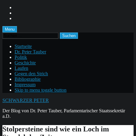
Skip
to
Skip
main
to
Skip
navigation
main
to
content
footer
Menu
Suchen
nach:
Startseite
Dr. Peter Tauber
Politik
Geschichte
Laufen
Gegen den Strich
Bibliographie
Impressum
Skip to menu toggle button
SCHWARZER PETER
Der Blog von Dr. Peter Tauber, Parlamentarischer Staatssekretär
a.D.
Stolpersteine sind wie ein Loch im