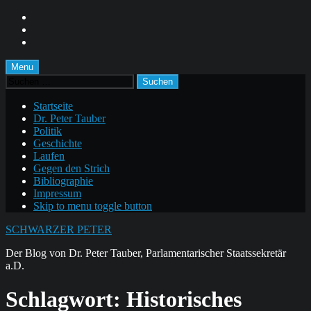
Skip
to
Skip
main
to
Skip
navigation
main
to
content
footer
Menu
Suchen
nach:
Startseite
Dr. Peter Tauber
Politik
Geschichte
Laufen
Gegen den Strich
Bibliographie
Impressum
Skip to menu toggle button
SCHWARZER PETER
Der Blog von Dr. Peter Tauber, Parlamentarischer Staatssekretär
a.D.
Schlagwort:
Historisches