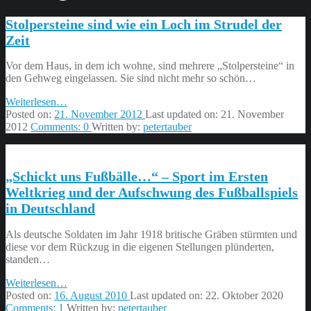
Stolpersteine sind wie ein Loch im Strudel der
Zeit
Vor dem Haus, in dem ich wohne, sind mehrere „Stolpersteine“ in
den Gehweg eingelassen. Sie sind nicht mehr so schön…
“Stolpersteine
Weiterlesen
…
sind
Posted on:
21. November 2012
Last updated on:
21. November
wie
2012
Comments:
0
Written by:
petertauber
ein
Loch
im
„Schickt uns Fußbälle…“ – Sport im Ersten
Strudel
der
Weltkrieg und der Aufschwung des Fußballspiels
Zeit”
in Deutschland
Als deutsche Soldaten im Jahr 1918 britische Gräben stürmten und
diese vor dem Rückzug in die eigenen Stellungen plünderten,
standen…
“„Schickt
Weiterlesen
…
uns
Posted on:
16. August 2010
Last updated on:
22. Oktober 2020
Fußbälle…“
Comments:
1
Written by:
petertauber