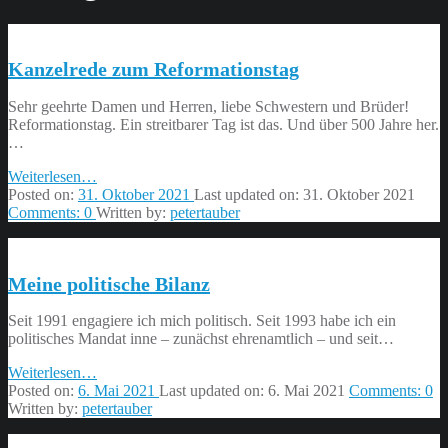
Kanzelrede zum Reformationstag
Sehr geehrte Damen und Herren, liebe Schwestern und Brüder!
Reformationstag. Ein streitbarer Tag ist das. Und über 500 Jahre her.
…
“Kanzelrede
Weiterlesen
…
zum
Posted on:
31. Oktober 2021
Last updated on:
31. Oktober 2021
Reformationstag”
Comments:
0
Written by:
petertauber
Meine politische Bilanz
Seit 1991 engagiere ich mich politisch. Seit 1993 habe ich ein
politisches Mandat inne – zunächst ehrenamtlich – und seit…
“Meine
Weiterlesen
…
politische
Posted on:
6. Mai 2021
Last updated on:
6. Mai 2021
Comments:
0
Bilanz”
Written by:
petertauber