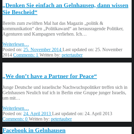
„Denken Sie einfach an Gelnhausen, dann wissen
Sie Bescheid“
Bereits zum zwölften Mal hat das Magazin „politik &
kommunikation“ den „Politikaward“ an herausragende Politiker,
Agenturen und Kampagnen verliehen. Ich…
“„Denken
Weiterlesen
…
Sie
Posted on:
25. November 2014
Last updated on:
25. November
einfach
2014
Comments:
1
Written by:
petertauber
an
Gelnhausen,
dann
„We don’t have a Partner for Peace“
wissen
Sie
Bescheid“”
Junge Deutsche und israelische Nachwuchspolitiker treffen sich in
Gelnhausen Neulich traf ich in Berlin eine Gruppe junger Israelis,
um mit…
“„We
Weiterlesen
…
don’t
Posted on:
24. April 2013
Last updated on:
24. April 2013
have
Comments:
0
Written by:
petertauber
a
Facebook in Gelnhausen
Partner