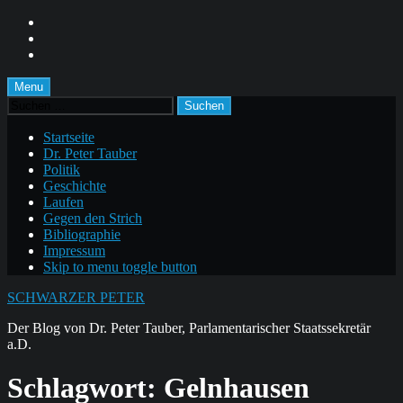
Skip
to
Skip
main
to
Skip
navigation
main
to
content
footer
Menu
Suchen
nach:
Startseite
Dr. Peter Tauber
Politik
Geschichte
Laufen
Gegen den Strich
Bibliographie
Impressum
Skip to menu toggle button
SCHWARZER PETER
Der Blog von Dr. Peter Tauber, Parlamentarischer Staatssekretär
a.D.
Schlagwort:
Gelnhausen