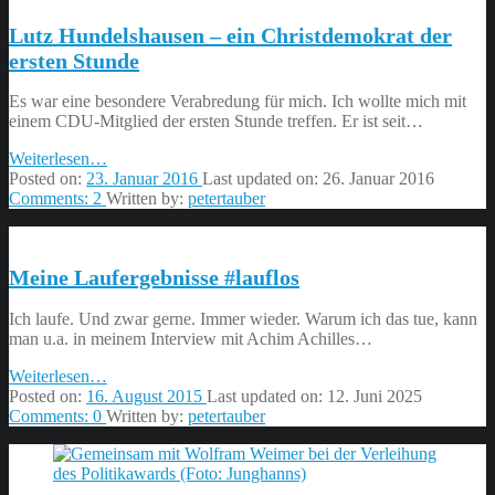
Lutz Hundelshausen – ein Christdemokrat der
ersten Stunde
Es war eine besondere Verabredung für mich. Ich wollte mich mit
einem CDU-Mitglied der ersten Stunde treffen. Er ist seit…
“Lutz
Weiterlesen
…
Hundelshausen
Posted on:
23. Januar 2016
Last updated on:
26. Januar 2016
–
Comments:
2
Written by:
petertauber
ein
Christdemokrat
der
Meine Laufergebnisse #lauflos
ersten
Stunde”
Ich laufe. Und zwar gerne. Immer wieder. Warum ich das tue, kann
man u.a. in meinem Interview mit Achim Achilles…
“Meine
Weiterlesen
…
Laufergebnisse
Posted on:
16. August 2015
Last updated on:
12. Juni 2025
#lauflos”
Comments:
0
Written by:
petertauber