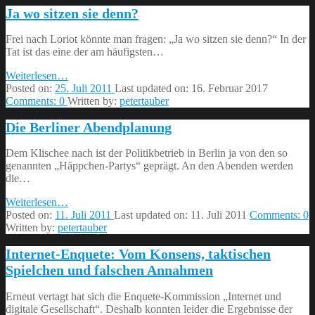
Ja wo sitzen sie denn?
Geister”
Frei nach Loriot könnte man fragen: „Ja wo sitzen sie denn?“ In der
Tat ist das eine der am häufigsten…
“Ja
Weiterlesen
…
wo
Posted on:
25. Juli 2011
Last updated on:
16. Februar 2017
sitzen
Comments:
0
Written by:
petertauber
sie
Die Berliner Abendplanung
denn?”
Dem Klischee nach ist der Politikbetrieb in Berlin ja von den so
genannten „Häppchen-Partys“ geprägt. An den Abenden werden
die…
“Die
Weiterlesen
…
Berliner
Posted on:
11. Juli 2011
Last updated on:
11. Juli 2011
Comments:
0
Abendplanung”
Written by:
petertauber
Internet-Enquete: Vom Konsens, taktischen
Spielchen und falschen Annahmen
Erneut vertagt hat sich die Enquete-Kommission „Internet und
digitale Gesellschaft“. Deshalb konnten leider die Ergebnisse der