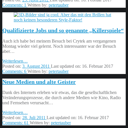
zur
Comments:
1
Written by:
petertauber
Diskussion
um
den
Deutschen
Qualifizierte Jobs und so genannte „Killerspiele“
Computerspielpreis”
Auch ich habe bei meinem Besuch bei Crytek am vergangenen
Montag wieder viel gelernt. Noch interessanter war der Besuch
aber…
“Qualifizierte
Weiterlesen
…
Jobs
Posted on:
3. August 2011
Last updated on:
16. Februar 2017
und
Comments:
6
Written by:
petertauber
so
Neue Medien und alte Geister
genannte
„Killerspiele“”
Dank des Internets erleben wir etwas, das die gesellschaftlichen
Veränderungsprozesse, die durch andere Medien wie Kino, Radio
und Fernsehen verursacht…
“Neue
Weiterlesen
…
Medien
Posted on:
28. Juli 2011
Last updated on:
16. Februar 2017
und
Comments:
61
Written by:
petertauber
alte