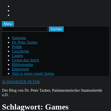
Skip
to
Skip
main
to
Skip
navigation
main
to
content
footer
Menu
Suchen
nach:
Startseite
Dr. Peter Tauber
Politik
Geschichte
Laufen
Gegen den Strich
Bibliographie
Impressum
Skip to menu toggle button
SCHWARZER PETER
Der Blog von Dr. Peter Tauber, Parlamentarischer Staatssekretär
a.D.
Schlagwort:
Games