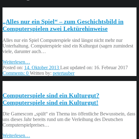
„Alles nur ein Spiel“ – zum Geschichtsbild in
Computerspielen zwei Lektürehinweise
Alles nur ein Spiel Computerspiele sind längst nicht mehr nur
Unterhaltung. Computerspiele sind ein Kulturgut (sagen zumindest
viele, darunter auch…
“„Alles
Weiterlesen
…
nur
Posted on:
14. Oktober 2013
Last updated on:
16. Februar 2017
ein
Comments:
0
Written by:
petertauber
Spiel“
–
zum
Computerspiele sind ein Kulturgut?
Geschichtsbild
in
Computerspiele sind ein Kulturgut!
Computerspielen
zwei
Die Gamescom „spült“ ein Thema ins öffentliche Bewusstsein, dass
Lektürehinweise”
uns dieses Jahr bereits rund um die Verleihung des Deutschen
Computerspielpreises…
“Computerspiele
Weiterlesen
…