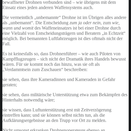
bewaffneter Drohnen verbunden sind – wie übrigens mit dem
Einsatz eines jeden anderen Waffensystems auch.
Die vermeintlich „unbemannte“ Drohne ist im Übrigen alles andere
als „unbemannt“. Die Entscheidung
zum ja oder nein
, zum
wie,
wann und womit
des Waffeneinsatzes ist bei einer Drohne durch
eine Vielzahl von Entscheidungsträgern und Beratern „in Echtzeit“
möglich. Bei bemannten Luftfahrzeugen ist dies oftmals nicht der
Fall.
Es ist keinesfalls so, dass Drohnenführer – wie auch Piloten von
Kampfflugzeugen – sich nicht der Dramatik ihres Handels bewusst
wären. Für sie kommt noch das hinzu, was sie oft als
„Verdammtsein zum Zuschauen“ beschreiben:
sie sehen, dass ihre Kameradinnen und Kameraden in Gefahr
geraten;
sie sehen, dass militärische Unterstützung etwa zum Bekämpfen des
Hinterhalts notwendig wäre;
sie wissen, dass Luftunterstützung erst mit Zeitverzögerung
eintreffen kann; und sie können selbst nichts tun, als die
Aufklärungsergebnisse an den Trupp vor Ort zu melden.
Nicht umsonst erkranken Drohnenoperateure ebenso an