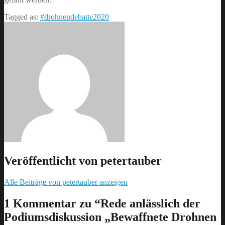
Tagged as:
#drohnendebatte2020
Veröffentlicht von
petertauber
Alle Beiträge von petertauber anzeigen
Skip
back
1 Kommentar zu “
Rede anlässlich der
to
Podiumsdiskussion „Bewaffnete Drohnen
main