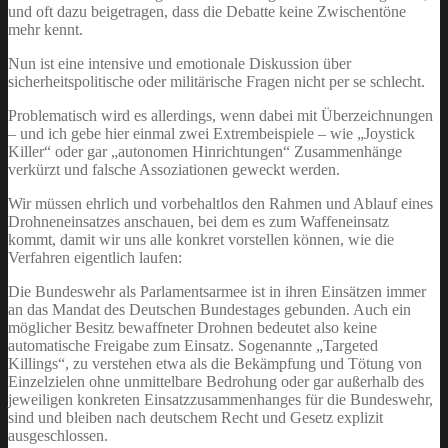
und oft dazu beigetragen, dass die Debatte keine Zwischentöne
mehr kennt.
Nun ist eine intensive und emotionale Diskussion über
sicherheitspolitische oder militärische Fragen nicht per se schlecht.
Problematisch wird es allerdings, wenn dabei mit Überzeichnungen
– und ich gebe hier einmal zwei Extrembeispiele – wie „Joystick
Killer“ oder gar „autonomen Hinrichtungen“ Zusammenhänge
verkürzt und falsche Assoziationen geweckt werden.
Wir müssen ehrlich und vorbehaltlos den Rahmen und Ablauf eines
Drohneneinsatzes anschauen, bei dem es zum Waffeneinsatz
kommt, damit wir uns alle konkret vorstellen können, wie die
Verfahren eigentlich laufen:
Die Bundeswehr als Parlamentsarmee ist in ihren Einsätzen immer
an das Mandat des Deutschen Bundestages gebunden. Auch ein
möglicher Besitz bewaffneter Drohnen bedeutet also keine
automatische Freigabe zum Einsatz. Sogenannte „Targeted
Killings“, zu verstehen etwa als die Bekämpfung und Tötung von
Einzelzielen ohne unmittelbare Bedrohung oder gar außerhalb des
jeweiligen konkreten Einsatzzusammenhanges für die Bundeswehr,
sind und bleiben nach deutschem Recht und Gesetz explizit
ausgeschlossen.