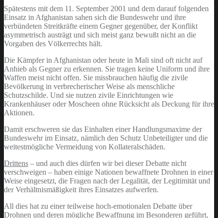
Spätestens mit dem 11. September 2001 und dem darauf folgenden
Einsatz in Afghanistan sahen sich die Bundeswehr und ihre
verbündeten Streitkräfte einem Gegner gegenüber, der Konflikt
asymmetrisch austrägt und sich meist ganz bewußt nicht an die
Vorgaben des Völkerrechts hält.
Die Kämpfer in Afghanistan oder heute in Mali sind oft nicht auf
Anhieb als Gegner zu erkennen. Sie tragen keine Uniform und ihre
Waffen meist nicht offen. Sie missbrauchen häufig die zivile
Bevölkerung in verbrecherischer Weise als menschliche
Schutzschilde. Und sie nutzen zivile Einrichtungen wie
Krankenhäuser oder Moscheen ohne Rücksicht als Deckung für ihre
Aktionen.
Damit erschweren sie das Einhalten einer Handlungsmaxime der
Bundeswehr im Einsatz, nämlich den Schutz Unbeteiligter und die
weitestmögliche Vermeidung von Kollateralschäden.
Drittens
– und auch dies dürfen wir bei dieser Debatte nicht
verschweigen – haben einige Nationen bewaffnete Drohnen in einer
Weise eingesetzt, die Fragen nach der Legalität, der Legitimität und
der Verhältnismäßigkeit ihres Einsatzes aufwerfen.
All dies hat zu einer teilweise hoch-emotionalen Debatte über
Drohnen und deren mögliche Bewaffnung im Besonderen geführt,