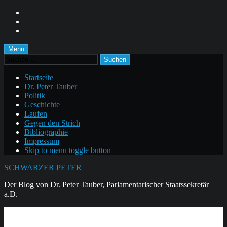
Skip
to
Skip
main
to
Skip
navigation
main
to
content
footer
Menu
Suchen
nach:
Startseite
Dr. Peter Tauber
Politik
Geschichte
Laufen
Gegen den Strich
Bibliographie
Impressum
Skip to menu toggle button
SCHWARZER PETER
Der Blog von Dr. Peter Tauber, Parlamentarischer Staatssekretär
a.D.