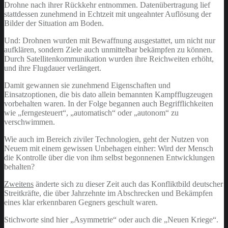
Drohne nach ihrer Rückkehr entnommen. Datenübertragung lief
stattdessen zunehmend in Echtzeit mit ungeahnter Auflösung der
Bilder der Situation am Boden.
Und: Drohnen wurden mit Bewaffnung ausgestattet, um nicht nur
aufklären, sondern Ziele auch unmittelbar bekämpfen zu können.
Durch Satellitenkommunikation wurden ihre Reichweiten erhöht,
und ihre Flugdauer verlängert.
Damit gewannen sie zunehmend Eigenschaften und
Einsatzoptionen, die bis dato allein bemannten Kampfflugzeugen
vorbehalten waren. In der Folge begannen auch Begrifflichkeiten
wie „ferngesteuert“, „automatisch“ oder „autonom“ zu
verschwimmen.
Wie auch im Bereich ziviler Technologien, geht der Nutzen von
Neuem mit einem gewissen Unbehagen einher: Wird der Mensch
die Kontrolle über die von ihm selbst begonnenen Entwicklungen
behalten?
Zweitens
änderte sich zu dieser Zeit auch das Konfliktbild deutscher
Streitkräfte, die über Jahrzehnte im Abschrecken und Bekämpfen
eines klar erkennbaren Gegners geschult waren.
Stichworte sind hier „Asymmetrie“ oder auch die „Neuen Kriege“.