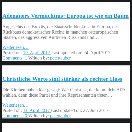
Helmut
Kohl”
Adenauers Vermächtnis: Europa ist wie ein Baum
Angesichts des Brexits, der Staatsschuldenkrise in Europa, des
Rückbaus demokratischer Rechte in manchen osteuropäischen
Staaten, des aggressiven Auftreten Russlands und…
“Adenauers
Weiterlesen
…
Vermächtnis:
Posted on:
19. April 2017
Last updated on:
24. April 2017
Europa
Comments:
1
Written by:
petertauber
ist
wie
ein
Christliche Werte sind stärker als rechter Hass
Baum”
Die Kirchen haben klar gesagt: Wer Christ ist, der kann nicht AfD
wählen, denn diese Partei und ihre Repräsentanten treten…
“Christliche
Weiterlesen
…
Werte
Posted on:
11. April 2017
Last updated on:
27. Juni 2017
sind
Comments:
0
Written by:
petertauber
stärker
als
rechter