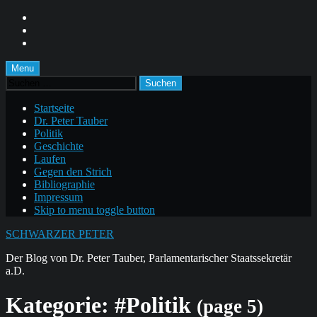
Skip
to
Skip
main
to
Skip
navigation
main
to
content
footer
Menu
Suchen
nach:
Startseite
Dr. Peter Tauber
Politik
Geschichte
Laufen
Gegen den Strich
Bibliographie
Impressum
Skip to menu toggle button
SCHWARZER PETER
Der Blog von Dr. Peter Tauber, Parlamentarischer Staatssekretär
a.D.
Kategorie:
#Politik
(page 5)