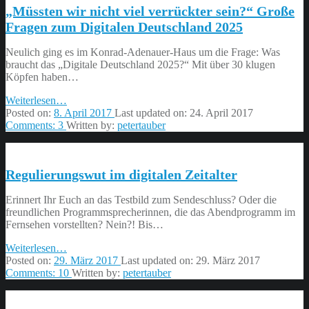
„Müssten wir nicht viel verrückter sein?“ Große
Hass”
Fragen zum Digitalen Deutschland 2025
Neulich ging es im Konrad-Adenauer-Haus um die Frage: Was
braucht das „Digitale Deutschland 2025?“ Mit über 30 klugen
Köpfen haben…
“„Müssten
Weiterlesen
…
wir
Posted on:
8. April 2017
Last updated on:
24. April 2017
nicht
Comments:
3
Written by:
petertauber
viel
verrückter
sein?“
Regulierungswut im digitalen Zeitalter
Große
Fragen
zum
Erinnert Ihr Euch an das Testbild zum Sendeschluss? Oder die
Digitalen
freundlichen Programmsprecherinnen, die das Abendprogramm im
Deutschland
Fernsehen vorstellten? Nein?! Bis…
2025”
“Regulierungswut
Weiterlesen
…
im
Posted on:
29. März 2017
Last updated on:
29. März 2017
digitalen
Comments:
10
Written by:
petertauber
Zeitalter”