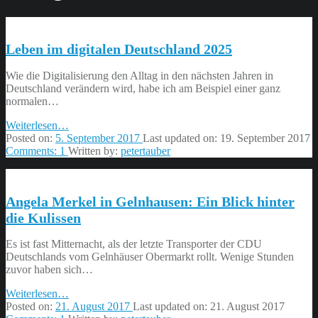
Leben im digitalen Deutschland 2025
Wie die Digitalisierung den Alltag in den nächsten Jahren in
Deutschland verändern wird, habe ich am Beispiel einer ganz
normalen…
“Leben
Weiterlesen
…
im
Posted on:
5. September 2017
Last updated on:
19. September 2017
digitalen
Comments:
1
Written by:
petertauber
Deutschland
2025”
Angela Merkel in Gelnhausen: Ein Blick hinter
die Kulissen
Es ist fast Mitternacht, als der letzte Transporter der CDU
Deutschlands vom Gelnhäuser Obermarkt rollt. Wenige Stunden
zuvor haben sich…
“Angela
Weiterlesen
…
Merkel
Posted on:
21. August 2017
Last updated on:
21. August 2017