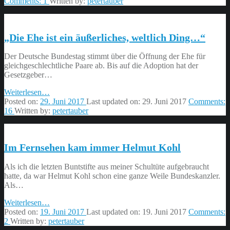
in
Comments:
1
Written by:
petertauber
Gelnhausen:
Ein
Blick
„Die Ehe ist ein äußerliches, weltlich Ding…“
hinter
die
Kulissen”
Der Deutsche Bundestag stimmt über die Öffnung der Ehe für
gleichgeschlechtliche Paare ab. Bis auf die Adoption hat der
Gesetzgeber…
“„Die
Weiterlesen
…
Ehe
Posted on:
29. Juni 2017
Last updated on:
29. Juni 2017
Comments:
ist
16
Written by:
petertauber
ein
äußerliches,
weltlich
Im Fernsehen kam immer Helmut Kohl
Ding…“”
Als ich die letzten Buntstifte aus meiner Schultüte aufgebraucht
hatte, da war Helmut Kohl schon eine ganze Weile Bundeskanzler.
Als…
“Im
Weiterlesen
…
Fernsehen
Posted on:
19. Juni 2017
Last updated on:
19. Juni 2017
Comments:
kam
2
Written by:
petertauber
immer