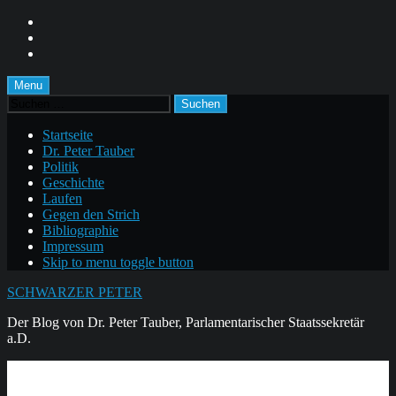
Skip
to
Skip
main
to
Skip
navigation
main
to
content
footer
Menu
Suchen
nach:
Startseite
Dr. Peter Tauber
Politik
Geschichte
Laufen
Gegen den Strich
Bibliographie
Impressum
Skip to menu toggle button
SCHWARZER PETER
Der Blog von Dr. Peter Tauber, Parlamentarischer Staatssekretär
a.D.