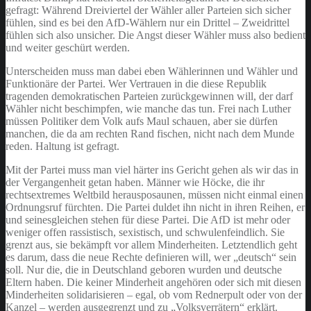
gefragt: Während Dreiviertel der Wähler aller Parteien sich sicher
fühlen, sind es bei den AfD-Wählern nur ein Drittel – Zweidrittel
fühlen sich also unsicher. Die Angst dieser Wähler muss also bedient
und weiter geschürt werden.
Unterscheiden muss man dabei eben Wählerinnen und Wähler und
Funktionäre der Partei. Wer Vertrauen in die diese Republik
tragenden demokratischen Parteien zurückgewinnen will, der darf
Wähler nicht beschimpfen, wie manche das tun. Frei nach Luther
müssen Politiker dem Volk aufs Maul schauen, aber sie dürfen
manchen, die da am rechten Rand fischen, nicht nach dem Munde
reden. Haltung ist gefragt.
Mit der Partei muss man viel härter ins Gericht gehen als wir das in
der Vergangenheit getan haben. Männer wie Höcke, die ihr
rechtsextremes Weltbild herausposaunen, müssen nicht einmal einen
Ordnungsruf fürchten. Die Partei duldet ihn nicht in ihren Reihen, er
und seinesgleichen stehen für diese Partei. Die AfD ist mehr oder
weniger offen rassistisch, sexistisch, und schwulenfeindlich. Sie
grenzt aus, sie bekämpft vor allem Minderheiten. Letztendlich geht
es darum, dass die neue Rechte definieren will, wer „deutsch“ sein
soll. Nur die, die in Deutschland geboren wurden und deutsche
Eltern haben. Die keiner Minderheit angehören oder sich mit diesen
Minderheiten solidarisieren – egal, ob vom Rednerpult oder von der
Kanzel – werden ausgegrenzt und zu „Volksverrätern“ erklärt.