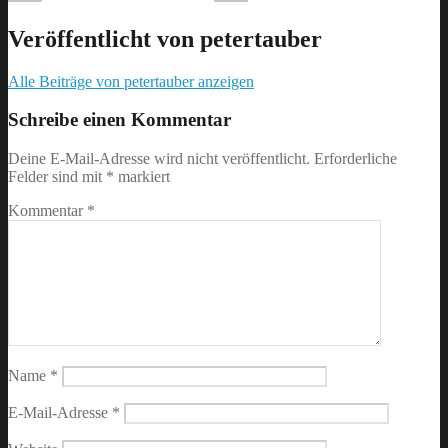
Veröffentlicht von
petertauber
Alle Beiträge von petertauber anzeigen
Skip
back
Schreibe einen Kommentar
to
main
Deine E-Mail-Adresse wird nicht veröffentlicht.
Erforderliche
navigation
Felder sind mit
*
markiert
Kommentar
*
Name
*
E-Mail-Adresse
*