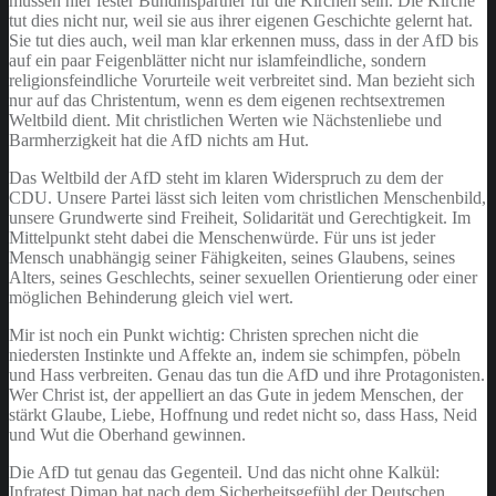
müssen hier fester Bündnispartner für die Kirchen sein. Die Kirche
tut dies nicht nur, weil sie aus ihrer eigenen Geschichte gelernt hat.
Sie tut dies auch, weil man klar erkennen muss, dass in der AfD bis
auf ein paar Feigenblätter nicht nur islamfeindliche, sondern
religionsfeindliche Vorurteile weit verbreitet sind. Man bezieht sich
nur auf das Christentum, wenn es dem eigenen rechtsextremen
Weltbild dient. Mit christlichen Werten wie Nächstenliebe und
Barmherzigkeit hat die AfD nichts am Hut.
Das Weltbild der AfD steht im klaren Widerspruch zu dem der
CDU. Unsere Partei lässt sich leiten vom christlichen Menschenbild,
unsere Grundwerte sind Freiheit, Solidarität und Gerechtigkeit. Im
Mittelpunkt steht dabei die Menschenwürde. Für uns ist jeder
Mensch unabhängig seiner Fähigkeiten, seines Glaubens, seines
Alters, seines Geschlechts, seiner sexuellen Orientierung oder einer
möglichen Behinderung gleich viel wert.
Mir ist noch ein Punkt wichtig: Christen sprechen nicht die
niedersten Instinkte und Affekte an, indem sie schimpfen, pöbeln
und Hass verbreiten. Genau das tun die AfD und ihre Protagonisten.
Wer Christ ist, der appelliert an das Gute in jedem Menschen, der
stärkt Glaube, Liebe, Hoffnung und redet nicht so, dass Hass, Neid
und Wut die Oberhand gewinnen.
Die AfD tut genau das Gegenteil. Und das nicht ohne Kalkül:
Infratest Dimap hat nach dem Sicherheitsgefühl der Deutschen