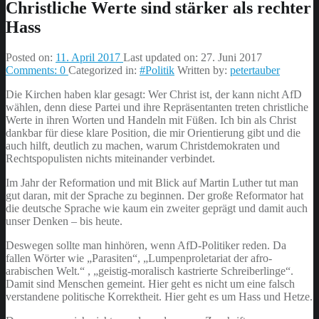
Christliche Werte sind stärker als rechter
Hass
Posted on:
11. April 2017
Last updated on:
27. Juni 2017
Comments:
0
Categorized in:
#Politik
Written by:
petertauber
Die Kirchen haben klar gesagt: Wer Christ ist, der kann nicht AfD
wählen, denn diese Partei und ihre Repräsentanten treten christliche
Werte in ihren Worten und Handeln mit Füßen. Ich bin als Christ
dankbar für diese klare Position, die mir Orientierung gibt und die
auch hilft, deutlich zu machen, warum Christdemokraten und
Rechtspopulisten nichts miteinander verbindet.
Im Jahr der Reformation und mit Blick auf Martin Luther tut man
gut daran, mit der Sprache zu beginnen. Der große Reformator hat
die deutsche Sprache wie kaum ein zweiter geprägt und damit auch
unser Denken – bis heute.
Deswegen sollte man hinhören, wenn AfD-Politiker reden. Da
fallen Wörter wie „Parasiten“, „Lumpenproletariat der afro-
arabischen Welt.“ , „geistig-moralisch kastrierte Schreiberlinge“.
Damit sind Menschen gemeint. Hier geht es nicht um eine falsch
verstandene politische Korrektheit. Hier geht es um Hass und Hetze.