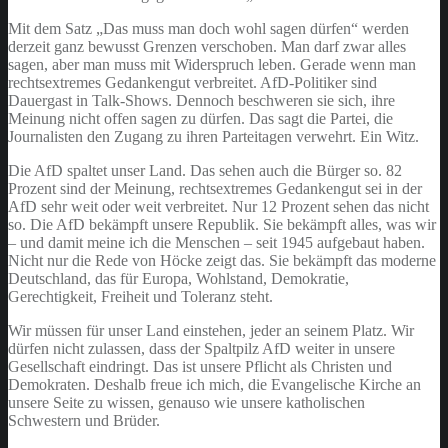
Mit dem Satz „Das muss man doch wohl sagen dürfen“ werden
derzeit ganz bewusst Grenzen verschoben. Man darf zwar alles
sagen, aber man muss mit Widerspruch leben. Gerade wenn man
rechtsextremes Gedankengut verbreitet. AfD-Politiker sind
Dauergast in Talk-Shows. Dennoch beschweren sie sich, ihre
Meinung nicht offen sagen zu dürfen. Das sagt die Partei, die
Journalisten den Zugang zu ihren Parteitagen verwehrt. Ein Witz.
Die AfD spaltet unser Land. Das sehen auch die Bürger so. 82
Prozent sind der Meinung, rechtsextremes Gedankengut sei in der
AfD sehr weit oder weit verbreitet. Nur 12 Prozent sehen das nicht
so. Die AfD bekämpft unsere Republik. Sie bekämpft alles, was wir
– und damit meine ich die Menschen – seit 1945 aufgebaut haben.
Nicht nur die Rede von Höcke zeigt das. Sie bekämpft das moderne
Deutschland, das für Europa, Wohlstand, Demokratie,
Gerechtigkeit, Freiheit und Toleranz steht.
Wir müssen für unser Land einstehen, jeder an seinem Platz. Wir
dürfen nicht zulassen, dass der Spaltpilz AfD weiter in unsere
Gesellschaft eindringt. Das ist unsere Pflicht als Christen und
Demokraten. Deshalb freue ich mich, die Evangelische Kirche an
unsere Seite zu wissen, genauso wie unsere katholischen
Schwestern und Brüder.