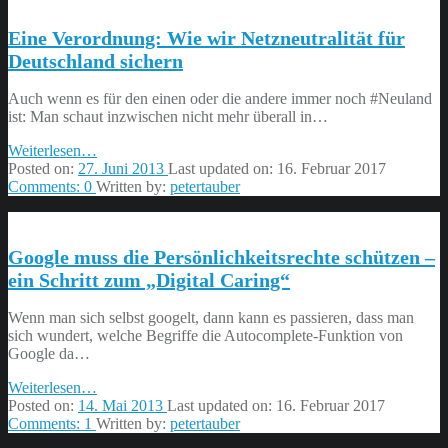
in
Berlin
Eine Verordnung: Wie wir Netzneutralität für
–
wie
Deutschland sichern
es
wirklich
Auch wenn es für den einen oder die andere immer noch #Neuland
war”
ist: Man schaut inzwischen nicht mehr überall in…
“Eine
Weiterlesen
…
Verordnung:
Posted on:
27. Juni 2013
Last updated on:
16. Februar 2017
Wie
Comments:
0
Written by:
petertauber
wir
Netzneutralität
für
Google muss die Persönlichkeitsrechte schützen –
Deutschland
sichern”
ein Schritt zum „Digital Caring“
Wenn man sich selbst googelt, dann kann es passieren, dass man
sich wundert, welche Begriffe die Autocomplete-Funktion von
Google da…
“Google
Weiterlesen
…
muss
Posted on:
14. Mai 2013
Last updated on:
16. Februar 2017
die
Comments:
1
Written by:
petertauber
Persönlichkeitsrechte