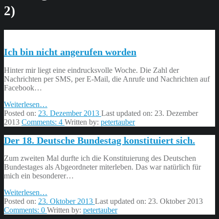
2)
Ich bin nicht angerufen worden
Hinter mir liegt eine eindrucksvolle Woche. Die Zahl der
Nachrichten per SMS, per E-Mail, die Anrufe und Nachrichten auf
Facebook…
“Ich
Weiterlesen
…
bin
Posted on:
23. Dezember 2013
Last updated on:
23. Dezember
nicht
2013
Comments:
4
Written by:
petertauber
angerufen
Der 18. Deutsche Bundestag konstituiert sich.
worden”
Zum zweiten Mal durfte ich die Konstituierung des Deutschen
Bundestages als Abgeordneter miterleben. Das war natürlich für
mich ein besonderer…
“Der
Weiterlesen
…
18.
Posted on:
23. Oktober 2013
Last updated on:
23. Oktober 2013
Deutsche
Comments:
0
Written by:
petertauber
Bundestag