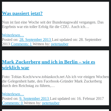
konstituiert
sich.”
Was passiert jetzt?
Nun ist fast eine Woche seit der Bundestagswahl vergangen. Das
Ergebnis war ein toller Erfolg für die CDU. Auch ich…
“Was
Weiterlesen
…
passiert
Posted on:
28. September 2013
Last updated on:
28. September
jetzt?”
2013
Comments:
1
Written by:
petertauber
Mark Zuckerberg und ich in Berlin – wie es
wirklich war
Foto: Tobias Koch/www.tobiaskoch.net Als ich vor einigen Wochen
die Gelegenheit hatte, den Facebook-Gründer Mark Zuckerberg
durch den Reichstag zu führen,…
“Mark
Weiterlesen
…
Zuckerberg
Posted on:
9. September 2013
Last updated on:
16. Februar 2017
und
Comments:
0
Written by:
petertauber
ich