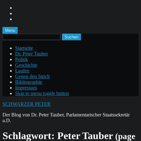
Skip
to
Skip
main
to
Skip
navigation
main
to
content
footer
Menu
Suchen
nach:
Startseite
Dr. Peter Tauber
Politik
Geschichte
Laufen
Gegen den Strich
Bibliographie
Impressum
Skip to menu toggle button
SCHWARZER PETER
Der Blog von Dr. Peter Tauber, Parlamentarischer Staatssekretär
a.D.
Schlagwort:
Peter Tauber
(page