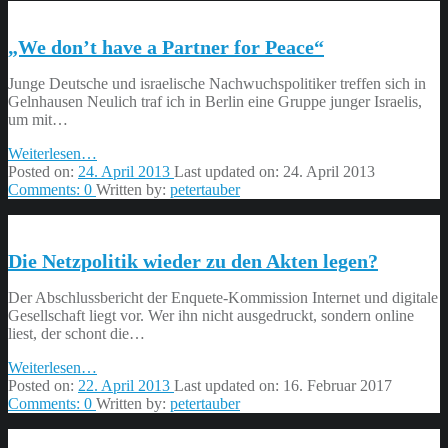
schützen
–
„We don’t have a Partner for Peace“
ein
Schritt
zum
Junge Deutsche und israelische Nachwuchspolitiker treffen sich in
„Digital
Gelnhausen Neulich traf ich in Berlin eine Gruppe junger Israelis,
Caring“”
um mit…
“„We
Weiterlesen
…
don’t
Posted on:
24. April 2013
Last updated on:
24. April 2013
have
Comments:
0
Written by:
petertauber
a
Partner
for
Die Netzpolitik wieder zu den Akten legen?
Peace“”
Der Abschlussbericht der Enquete-Kommission Internet und digitale
Gesellschaft liegt vor. Wer ihn nicht ausgedruckt, sondern online
liest, der schont die…
“Die
Weiterlesen
…
Netzpolitik
Posted on:
22. April 2013
Last updated on:
16. Februar 2017
wieder
Comments:
0
Written by:
petertauber
zu
den