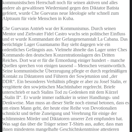
kommunistischen Herrschaft noch für seinen aktiven und alles
andere als gewaltlosen Wiederstand gegen den Diktator Batista
gefeiert, wurde Che Guevaras neue Ideologie sehr schnell zum
Alptraum für viele Menschen in Kuba.
Che Guevaras Antrieb war der Kommunismus. Durch seinen
Mentor und Ziehvater Fidel Castro wuchs sein politischer Einfluss
und er wurde Kommandant der Gefangenenanstalt La Cabana. Das
berüchtigte Lager Guantanamo Bay sieht dagegen wie ein
ordentliches Gefängnis aus. Vielmehr ähnelte das Lager unter Ches
Kommando den deutschen Konzentrationslagern des Dritten
Reiches. Dort war er für die Ermordung einiger hundert – manche
Quellen sprechen von einigen tausend – Menschen verantwortlich.
Seine kommunistische Überzeugung pflegte er durch regelmäßigen
Kontakt zu Diktatoren und Führern der Sowjetunion und „der
DDR“. Ein besonderes Verhältnis pflegte er aber zu Josef Stalin, er
vergötterte den sowjetischen Machtinhaber regelrecht. Briefe
unterschrieb er nach Stalins Tod zu Gedenken mit dem Kürzel
„Stalin II“. Er wurde immer radikaler in seiner Handlungs- und
Denkweise. Man muss an dieser Stelle noch einmal betonen, dass es
um einen Mann geht, der heute eine Reihe von Devotionalien
schmückt und tiefste Zuneigung und Verehrung für einige der
schlimmsten Mörder und Diktatoren unserer Zeit empfunden hat.
Was sagt das über die Träger seiner T-Shirts aus, außer, dass man
ihnen mindestens mangelhafte Geschichtskenntnisse attestieren