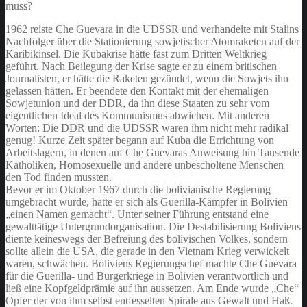
muss?
1962 reiste Che Guevara in die UDSSR und verhandelte mit Stalins
Nachfolger über die Stationierung sowjetischer Atomraketen auf der
Karibikinsel. Die Kubakrise hätte fast zum Dritten Weltkrieg
geführt. Nach Beilegung der Krise sagte er zu einem britischen
Journalisten, er hätte die Raketen gezündet, wenn die Sowjets ihn
gelassen hätten. Er beendete den Kontakt mit der ehemaligen
Sowjetunion und der DDR, da ihn diese Staaten zu sehr vom
eigentlichen Ideal des Kommunismus abwichen. Mit anderen
Worten: Die DDR und die UDSSR waren ihm nicht mehr radikal
genug! Kurze Zeit später begann auf Kuba die Errichtung von
Arbeitslagern, in denen auf Che Guevaras Anweisung hin Tausende
Katholiken, Homosexuelle und andere unbescholtene Menschen
den Tod finden mussten.
Bevor er im Oktober 1967 durch die bolivianische Regierung
umgebracht wurde, hatte er sich als Guerilla-Kämpfer in Bolivien
„einen Namen gemacht“. Unter seiner Führung entstand eine
gewalttätige Untergrundorganisation. Die Destabilisierung Boliviens
diente keineswegs der Befreiung des bolivischen Volkes, sondern
sollte allein die USA, die gerade in den Vietnam Krieg verwickelt
waren, schwächen. Boliviens Regierungschef machte Che Guevara
für die Guerilla- und Bürgerkriege in Bolivien verantwortlich und
ließ eine Kopfgeldprämie auf ihn aussetzen. Am Ende wurde „Che“
Opfer der von ihm selbst entfesselten Spirale aus Gewalt und Haß.