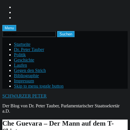
Skip
to
Skip
main
to
Skip
navigation
main
to
content
footer
Menu
Suchen
nach:
Startseite
Dr. Peter Tauber
Politik
Geschichte
Laufen
Gegen den Strich
Bibliographie
Impressum
Skip to menu toggle button
SCHWARZER PETER
Der Blog von Dr. Peter Tauber, Parlamentarischer Staatssekretär
a.D.
Che Guevara – Der Mann auf dem T-