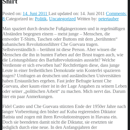
Shirt
Posted on:
14. Juni 2011
Last updated on:
14. Juni 2011
Comments:
8
Categorized in:
Politik
,
Uncategorized
Written by:
petertauber
Man spaziert durch deutsche Fußgängerzonen und in regelmäßigen
Abständen begegnen einem – meist junge – Menschen, die
entweder T-Shirts, Taschen oder Buttons mit dem „berühmten“
kubanischen Revolutionsführer Che Guevara tragen.
Selbstverständlich – berühmt ist diese Person. Aber wissen die
Menschen die ihn in bunten Farben auf der Brust tragen auch, wie
die Leistungsbilanz des Barfußrevolutionärs aussieht? Welche
Verdienste er sich erworben hat? Rechtfertigen diese, dass junge
Leute in einer freiheitlichen Demokratie sein Konterfei spazieren
tragen? Umfragen an deutschen und ausländischen Universitäten
haben Erstaunliches ergeben. Fast jeder Befragte kennt Che
Guevara, aber kaum einer ist in der Lage Angaben zu seinem Leben
oder seiner „politischen Arbeit“ zu machen. Mich nervt das. Darum
hier ein paar Anmerkungen.
Fidel Castro und Che Guevara stürzten Ende der 1950er Jahre nach
langer Vorbereitung den bisher auf Kuba regierenden Diktator
Batista und zogen mit ihren Revolutionstruppen in Havana ein.
Doch sie beendeten damit nicht die Diktatur, sie ersetzten sie
lediglich durch eine neue. In den Anfangsjahren der