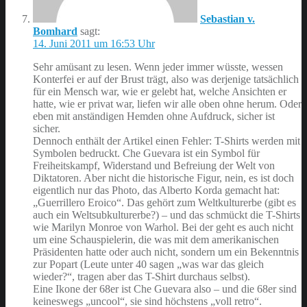
Sebastian v.
Bomhard
sagt:
14. Juni 2011 um 16:53 Uhr
Sehr amüsant zu lesen. Wenn jeder immer wüsste, wessen
Konterfei er auf der Brust trägt, also was derjenige tatsächlich
für ein Mensch war, wie er gelebt hat, welche Ansichten er
hatte, wie er privat war, liefen wir alle oben ohne herum. Oder
eben mit anständigen Hemden ohne Aufdruck, sicher ist
sicher.
Dennoch enthält der Artikel einen Fehler: T-Shirts werden mit
Symbolen bedruckt. Che Guevara ist ein Symbol für
Freiheitskampf, Widerstand und Befreiung der Welt von
Diktatoren. Aber nicht die historische Figur, nein, es ist doch
eigentlich nur das Photo, das Alberto Korda gemacht hat:
„Guerrillero Eroico“. Das gehört zum Weltkulturerbe (gibt es
auch ein Weltsubkulturerbe?) – und das schmückt die T-Shirts
wie Marilyn Monroe von Warhol. Bei der geht es auch nicht
um eine Schauspielerin, die was mit dem amerikanischen
Präsidenten hatte oder auch nicht, sondern um ein Bekenntnis
zur Popart (Leute unter 40 sagen „was war das gleich
wieder?“, tragen aber das T-Shirt durchaus selbst).
Eine Ikone der 68er ist Che Guevara also – und die 68er sind
keineswegs „uncool“, sie sind höchstens „voll retro“.