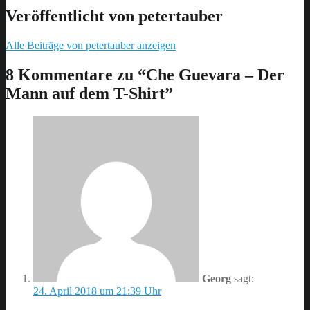
Veröffentlicht von
petertauber
Alle Beiträge von petertauber anzeigen
Skip
back
8 Kommentare zu “
Che Guevara – Der
to
Mann auf dem T-Shirt
”
main
navigation
Georg
sagt:
24. April 2018 um 21:39 Uhr