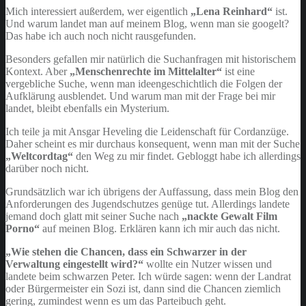
Mich interessiert außerdem, wer eigentlich
„Lena Reinhard“
ist.
Und warum landet man auf meinem Blog, wenn man sie googelt?
Das habe ich auch noch nicht rausgefunden.
Besonders gefallen mir natürlich die Suchanfragen mit historischem
Kontext. Aber
„Menschenrechte im Mittelalter“
ist eine
vergebliche Suche, wenn man ideengeschichtlich die Folgen der
Aufklärung ausblendet. Und warum man mit der Frage bei mir
landet, bleibt ebenfalls ein Mysterium.
Ich teile ja mit Ansgar Heveling die Leidenschaft für Cordanzüge.
Daher scheint es mir durchaus konsequent, wenn man mit der Suche
„Weltcordtag“
den Weg zu mir findet. Gebloggt habe ich allerdings
darüber noch nicht.
Grundsätzlich war ich übrigens der Auffassung, dass mein Blog den
Anforderungen des Jugendschutzes genüge tut. Allerdings landete
jemand doch glatt mit seiner Suche nach
„nackte Gewalt Film
Porno“
auf meinen Blog. Erklären kann ich mir auch das nicht.
„Wie stehen die Chancen, dass ein Schwarzer in der
Verwaltung eingestellt wird?“
wollte ein Nutzer wissen und
landete beim schwarzen Peter. Ich würde sagen: wenn der Landrat
oder Bürgermeister ein Sozi ist, dann sind die Chancen ziemlich
gering, zumindest wenn es um das Parteibuch geht.