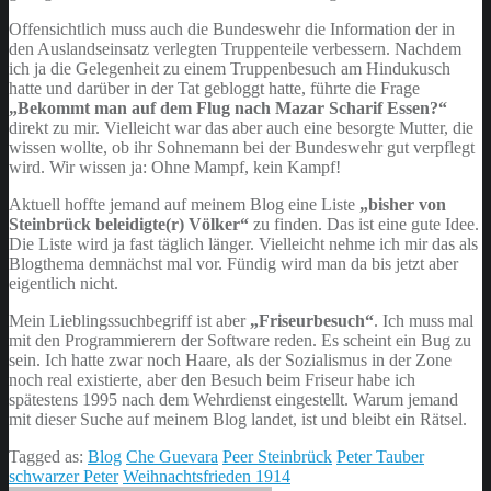
Offensichtlich muss auch die Bundeswehr die Information der in
den Auslandseinsatz verlegten Truppenteile verbessern. Nachdem
ich ja die Gelegenheit zu einem Truppenbesuch am Hindukusch
hatte und darüber in der Tat gebloggt hatte, führte die Frage
„Bekommt man auf dem Flug nach Mazar Scharif Essen?“
direkt zu mir. Vielleicht war das aber auch eine besorgte Mutter, die
wissen wollte, ob ihr Sohnemann bei der Bundeswehr gut verpflegt
wird. Wir wissen ja: Ohne Mampf, kein Kampf!
Aktuell hoffte jemand auf meinem Blog eine Liste
„bisher von
Steinbrück beleidigte(r) Völker“
zu finden. Das ist eine gute Idee.
Die Liste wird ja fast täglich länger. Vielleicht nehme ich mir das als
Blogthema demnächst mal vor. Fündig wird man da bis jetzt aber
eigentlich nicht.
Mein Lieblingssuchbegriff ist aber
„Friseurbesuch“
. Ich muss mal
mit den Programmierern der Software reden. Es scheint ein Bug zu
sein. Ich hatte zwar noch Haare, als der Sozialismus in der Zone
noch real existierte, aber den Besuch beim Friseur habe ich
spätestens 1995 nach dem Wehrdienst eingestellt. Warum jemand
mit dieser Suche auf meinem Blog landet, ist und bleibt ein Rätsel.
Tagged as:
Blog
Che Guevara
Peer Steinbrück
Peter Tauber
schwarzer Peter
Weihnachtsfrieden 1914