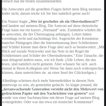
einfach mal die besten zusammenstellen.
Die Antworten auf die gestellten Fragen liefert mein Blog meistens
leider nicht, darum reiche ich Sie hier natürlich gerne nach!
Ein Nutzer fragte
„Wer ist gescheiter als ein Oberstudienrat?“
und landete auf meinem Blog. Die Antwort auf diese rhetorische
Frage kann nur ein kurzes „Niemand“ sein. Zumindest würden die
so antworten, die der Überzeugung anhängen, Lehrer hätten
vormittags recht und nachmittags frei. Angesichts der Kenntnisse
mancher Pädagogen über die Internetnutzung ihrer Schülerinnen
und Schüler könnte man diese Frage aber auch so beantworten: „Mit
Blick auf soziale Netzwerke und das Netz in der Regel die
Schülerinnen und Schüler des Oberstudienrates.“ Eine Tatsache, die
man dringend ändern muss, wie ich finde. (Alle Lehrer, die das
lesen, sind natürlich nicht gemeint. Aber schauen Sie sich auch
einmal in Ihrem Kollegium um! Wenn Sie dann noch widersprechen
können, dann unterrichten sie an einer Insel der Glückseligen.)
Allerdings scheinen doch mehr Internetkritiker in diesem Netz
unterwegs zu sein, als gemeinhin gedacht. So klagte jemand, die
„heranwachsende Generation versteht nicht den Mehrwert von
gedrucktem Papier mit den Nachrichten von gestern“
und
wurde von einer Suchmaschine mit dieser Frage auf meinen Blog
weitergeleitet. Oder war das etwa ein ironischer Kommentar?