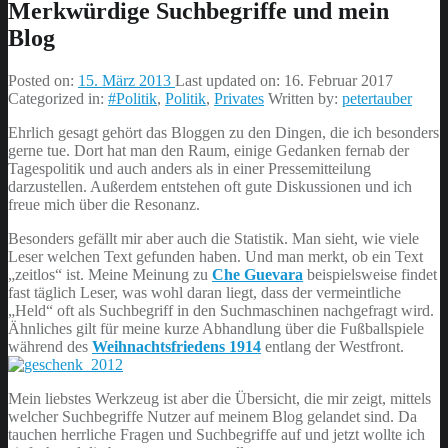
Merkwürdige Suchbegriffe und mein
Blog
Posted on:
15. März 2013
Last updated on:
16. Februar 2017
Categorized in:
#Politik
,
Politik
,
Privates
Written by:
petertauber
Ehrlich gesagt gehört das Bloggen zu den Dingen, die ich besonders
gerne tue. Dort hat man den Raum, einige Gedanken fernab der
Tagespolitik und auch anders als in einer Pressemitteilung
darzustellen. Außerdem entstehen oft gute Diskussionen und ich
freue mich über die Resonanz.
Besonders gefällt mir aber auch die Statistik. Man sieht, wie viele
Leser welchen Text gefunden haben. Und man merkt, ob ein Text
„zeitlos“ ist. Meine Meinung zu
Che Guevara
beispielsweise findet
fast täglich Leser, was wohl daran liegt, dass der vermeintliche
„Held“ oft als Suchbegriff in den Suchmaschinen nachgefragt wird.
Ähnliches gilt für meine kurze Abhandlung über die Fußballspiele
während des
Weihnachtsfriedens 1914
entlang der Westfront.
Mein liebstes Werkzeug ist aber die Übersicht, die mir zeigt, mittels
welcher Suchbegriffe Nutzer auf meinem Blog gelandet sind. Da
tauchen herrliche Fragen und Suchbegriffe auf und jetzt wollte ich