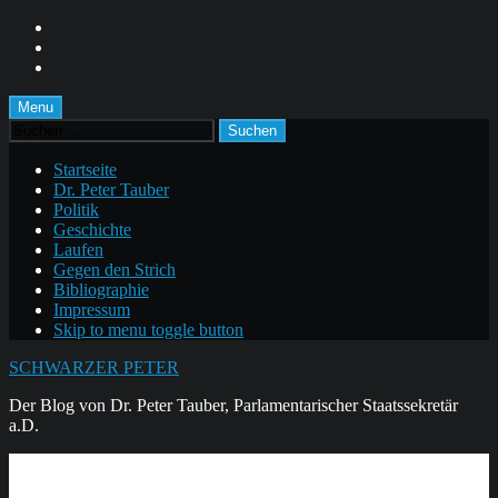
Skip
to
Skip
main
to
Skip
navigation
main
to
content
footer
Menu
Suchen
nach:
Startseite
Dr. Peter Tauber
Politik
Geschichte
Laufen
Gegen den Strich
Bibliographie
Impressum
Skip to menu toggle button
SCHWARZER PETER
Der Blog von Dr. Peter Tauber, Parlamentarischer Staatssekretär
a.D.