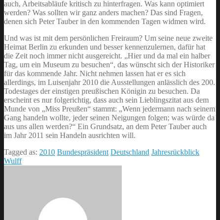
auch, Arbeitsabläufe kritisch zu hinterfragen. Was kann optimiert
werden? Was sollten wir ganz anders machen? Das sind Fragen,
denen sich Peter Tauber in den kommenden Tagen widmen wird.
Und was ist mit dem persönlichen Freiraum? Um seine neue zweite
Heimat Berlin zu erkunden und besser kennenzulernen, dafür hat
die Zeit noch immer nicht ausgereicht. „Hier und da mal ein halber
Tag, um ein Museum zu besuchen“, das wünscht sich der Historiker
für das kommende Jahr. Nicht nehmen lassen hat er es sich
allerdings, im Luisenjahr 2010 die Ausstellungen anlässlich des 200.
Todestages der einstigen preußischen Königin zu besuchen. Da
erscheint es nur folgerichtig, dass auch sein Lieblingszitat aus dem
Munde von „Miss Preußen“ stammt: „Wenn jedermann nach seinem
Gang handeln wollte, jeder seinen Neigungen folgen; was würde da
aus uns allen werden?“ Ein Grundsatz, an dem Peter Tauber auch
im Jahr 2011 sein Handeln ausrichten will.
Tagged as:
2010
Bundespräsident
Deutschland
Jahresrückblick
Wulff