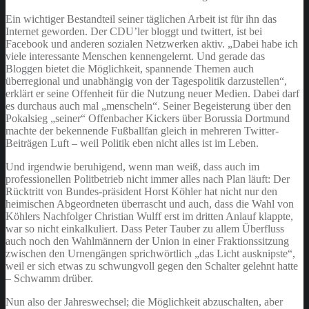
Ein wichtiger Bestandteil seiner täglichen Arbeit ist für ihn das
Internet geworden. Der CDU’ler bloggt und twittert, ist bei
Facebook und anderen sozialen Netzwerken aktiv. „Dabei habe ich
viele interessante Menschen kennengelernt. Und gerade das
Bloggen bietet die Möglichkeit, spannende Themen auch
überregional und unabhängig von der Tagespolitik darzustellen“,
erklärt er seine Offenheit für die Nutzung neuer Medien. Dabei darf
es durchaus auch mal „menscheln“. Seiner Begeisterung über den
Pokalsieg „seiner“ Offenbacher Kickers über Borussia Dortmund
machte der bekennende Fußballfan gleich in mehreren Twitter-
Beiträgen Luft – weil Politik eben nicht alles ist im Leben.
Und irgendwie beruhigend, wenn man weiß, dass auch im
professionellen Politbetrieb nicht immer alles nach Plan läuft: Der
Rücktritt von Bundes-präsident Horst Köhler hat nicht nur den
heimischen Abgeordneten überrascht und auch, dass die Wahl von
Köhlers Nachfolger Christian Wulff erst im dritten Anlauf klappte,
war so nicht einkalkuliert. Dass Peter Tauber zu allem Überfluss
auch noch den Wahlmännern der Union in einer Fraktionssitzung
zwischen den Urnengängen sprichwörtlich „das Licht ausknipste“,
weil er sich etwas zu schwungvoll gegen den Schalter gelehnt hatte
– Schwamm drüber.
Nun also der Jahreswechsel; die Möglichkeit abzuschalten, aber