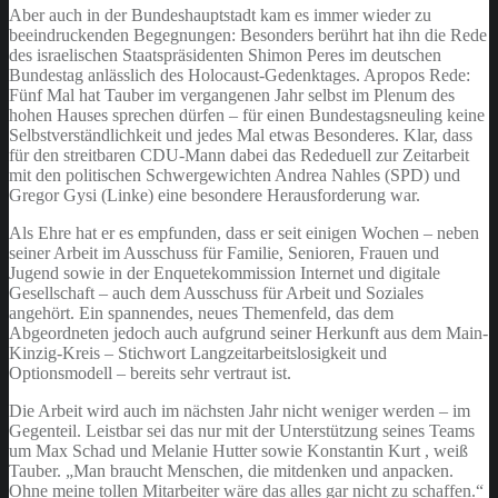
Aber auch in der Bundeshauptstadt kam es immer wieder zu
beeindruckenden Begegnungen: Besonders berührt hat ihn die Rede
des israelischen Staatspräsidenten Shimon Peres im deutschen
Bundestag anlässlich des Holocaust-Gedenktages. Apropos Rede:
Fünf Mal hat Tauber im vergangenen Jahr selbst im Plenum des
hohen Hauses sprechen dürfen – für einen Bundestagsneuling keine
Selbstverständlichkeit und jedes Mal etwas Besonderes. Klar, dass
für den streitbaren CDU-Mann dabei das Rededuell zur Zeitarbeit
mit den politischen Schwergewichten Andrea Nahles (SPD) und
Gregor Gysi (Linke) eine besondere Herausforderung war.
Als Ehre hat er es empfunden, dass er seit einigen Wochen – neben
seiner Arbeit im Ausschuss für Familie, Senioren, Frauen und
Jugend sowie in der Enquetekommission Internet und digitale
Gesellschaft – auch dem Ausschuss für Arbeit und Soziales
angehört. Ein spannendes, neues Themenfeld, das dem
Abgeordneten jedoch auch aufgrund seiner Herkunft aus dem Main-
Kinzig-Kreis – Stichwort Langzeitarbeitslosigkeit und
Optionsmodell – bereits sehr vertraut ist.
Die Arbeit wird auch im nächsten Jahr nicht weniger werden – im
Gegenteil. Leistbar sei das nur mit der Unterstützung seines Teams
um Max Schad und Melanie Hutter sowie Konstantin Kurt , weiß
Tauber. „Man braucht Menschen, die mitdenken und anpacken.
Ohne meine tollen Mitarbeiter wäre das alles gar nicht zu schaffen.“