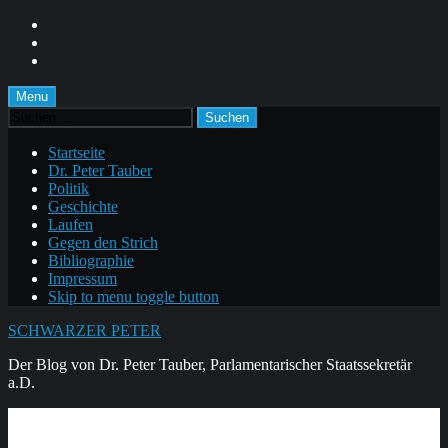
Skip
to
Skip
main
to
Skip
navigation
main
to
content
footer
Menu
Suchen
nach:
Startseite
Dr. Peter Tauber
Politik
Geschichte
Laufen
Gegen den Strich
Bibliographie
Impressum
Skip to menu toggle button
SCHWARZER PETER
Der Blog von Dr. Peter Tauber, Parlamentarischer Staatssekretär
a.D.