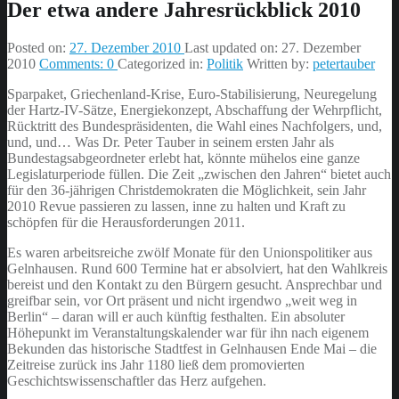
Der etwa andere Jahresrückblick 2010
Posted on:
27. Dezember 2010
Last updated on:
27. Dezember
2010
Comments:
0
Categorized in:
Politik
Written by:
petertauber
Sparpaket, Griechenland-Krise, Euro-Stabilisierung, Neuregelung
der Hartz-IV-Sätze, Energiekonzept, Abschaffung der Wehrpflicht,
Rücktritt des Bundespräsidenten, die Wahl eines Nachfolgers, und,
und, und… Was Dr. Peter Tauber in seinem ersten Jahr als
Bundestagsabgeordneter erlebt hat, könnte mühelos eine ganze
Legislaturperiode füllen. Die Zeit „zwischen den Jahren“ bietet auch
für den 36-jährigen Christdemokraten die Möglichkeit, sein Jahr
2010 Revue passieren zu lassen, inne zu halten und Kraft zu
schöpfen für die Herausforderungen 2011.
Es waren arbeitsreiche zwölf Monate für den Unionspolitiker aus
Gelnhausen. Rund 600 Termine hat er absolviert, hat den Wahlkreis
bereist und den Kontakt zu den Bürgern gesucht. Ansprechbar und
greifbar sein, vor Ort präsent und nicht irgendwo „weit weg in
Berlin“ – daran will er auch künftig festhalten. Ein absoluter
Höhepunkt im Veranstaltungskalender war für ihn nach eigenem
Bekunden das historische Stadtfest in Gelnhausen Ende Mai – die
Zeitreise zurück ins Jahr 1180 ließ dem promovierten
Geschichtswissenschaftler das Herz aufgehen.