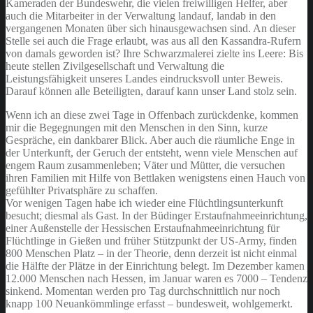
Kameraden der Bundeswehr, die vielen freiwilligen Helfer, aber
auch die Mitarbeiter in der Verwaltung landauf, landab in den
vergangenen Monaten über sich hinausgewachsen sind. An dieser
Stelle sei auch die Frage erlaubt, was aus all den Kassandra-Rufern
von damals geworden ist? Ihre Schwarzmalerei zielte ins Leere: Bis
heute stellen Zivilgesellschaft und Verwaltung die
Leistungsfähigkeit unseres Landes eindrucksvoll unter Beweis.
Darauf können alle Beteiligten, darauf kann unser Land stolz sein.
Wenn ich an diese zwei Tage in Offenbach zurückdenke, kommen
mir die Begegnungen mit den Menschen in den Sinn, kurze
Gespräche, ein dankbarer Blick. Aber auch die räumliche Enge in
der Unterkunft, der Geruch der entsteht, wenn viele Menschen auf
engem Raum zusammenleben; Väter und Mütter, die versuchen
ihren Familien mit Hilfe von Bettlaken wenigstens einen Hauch von
gefühlter Privatsphäre zu schaffen.
Vor wenigen Tagen habe ich wieder eine Flüchtlingsunterkunft
besucht; diesmal als Gast. In der Büdinger Erstaufnahmeeinrichtung,
einer Außenstelle der Hessischen Erstaufnahmeeinrichtung für
Flüchtlinge in Gießen und früher Stützpunkt der US-Army, finden
800 Menschen Platz – in der Theorie, denn derzeit ist nicht einmal
die Hälfte der Plätze in der Einrichtung belegt. Im Dezember kamen
12.000 Menschen nach Hessen, im Januar waren es 7000 – Tendenz
sinkend. Momentan werden pro Tag durchschnittlich nur noch
knapp 100 Neuankömmlinge erfasst – bundesweit, wohlgemerkt.