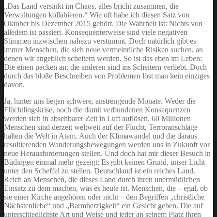
„Das Land versinkt im Chaos, alles bricht zusammen, die
Verwaltungen kollabieren.“ Wie oft habe ich diesen Satz von
Oktober bis Dezember 2015 gehört. Die Wahrheit ist: Nichts von
alledem ist passiert. Konsequenterweise sind viele negativen
Stimmen inzwischen nahezu verstummt. Doch natürlich gibt es
immer Menschen, die sich neue vermeintliche Risiken suchen, an
denen wir angeblich scheitern werden. So ist das eben im Leben:
Die einen packen an, die anderen sind ins Scheitern verliebt. Doch
durch das bloße Beschreiben von Problemen löst man kein einziges
davon.
Ja, hinter uns liegen schwere, anstrengende Monate. Weder die
Flüchtlingskrise, noch die damit verbundenen Konsequenzen
werden sich in absehbarer Zeit in Luft auflösen. 60 Millionen
Menschen sind derzeit weltweit auf der Flucht, Terroranschläge
halten die Welt in Atem. Auch der Klimawandel und die daraus
resultierenden Wanderungsbewegungen werden uns in Zukunft vor
neue Herausforderungen stellen. Und doch hat mir dieser Besuch in
Büdingen einmal mehr gezeigt: Es gibt keinen Grund, unser Licht
unter den Scheffel zu stellen. Deutschland ist ein reiches Land.
Reich an Menschen, die dieses Land durch ihren unermüdlichen
Einsatz zu dem machen, was es heute ist. Menschen, die – egal, ob
sie einer Kirche angehören oder nicht – den Begriffen „christliche
Nächstenliebe“ und „Barmherzigkeit“ ein Gesicht geben. Die auf
unterschiedlichste Art und Weise und jeder an seinem Platz ihren