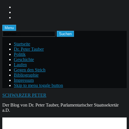
Skip
to
Skip
main
to
Skip
navigation
main
to
content
footer
Menu
Suchen
nach:
Startseite
Dr. Peter Tauber
Politik
Geschichte
Laufen
Gegen den Strich
Bibliographie
Impressum
Skip to menu toggle button
SCHWARZER PETER
Der Blog von Dr. Peter Tauber, Parlamentarischer Staatssekretär
a.D.