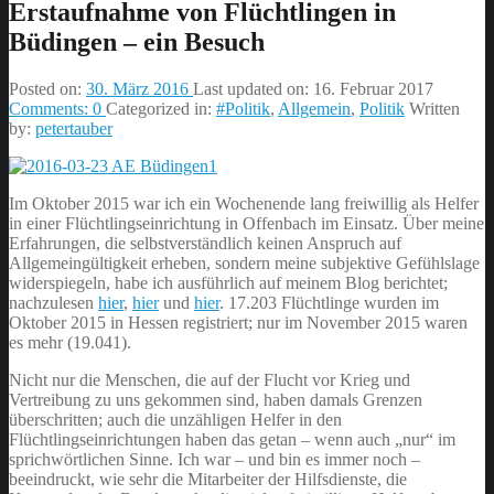
Erstaufnahme von Flüchtlingen in
Büdingen – ein Besuch
Posted on:
30. März 2016
Last updated on:
16. Februar 2017
Comments:
0
Categorized in:
#Politik
,
Allgemein
,
Politik
Written
by:
petertauber
Im Oktober 2015 war ich ein Wochenende lang freiwillig als Helfer
in einer Flüchtlingseinrichtung in Offenbach im Einsatz. Über meine
Erfahrungen, die selbstverständlich keinen Anspruch auf
Allgemeingültigkeit erheben, sondern meine subjektive Gefühlslage
widerspiegeln, habe ich ausführlich auf meinem Blog berichtet;
nachzulesen
hier
,
hier
und
hier
. 17.203 Flüchtlinge wurden im
Oktober 2015 in Hessen registriert; nur im November 2015 waren
es mehr (19.041).
Nicht nur die Menschen, die auf der Flucht vor Krieg und
Vertreibung zu uns gekommen sind, haben damals Grenzen
überschritten; auch die unzähligen Helfer in den
Flüchtlingseinrichtungen haben das getan – wenn auch „nur“ im
sprichwörtlichen Sinne. Ich war – und bin es immer noch –
beeindruckt, wie sehr die Mitarbeiter der Hilfsdienste, die