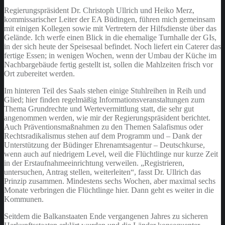
Regierungspräsident Dr. Christoph Ullrich und Heiko Merz,
kommissarischer Leiter der EA Büdingen, führen mich gemeinsam
mit einigen Kollegen sowie mit Vertretern der Hilfsdienste über das
Gelände. Ich werfe einen Blick in die ehemalige Turnhalle der GIs,
in der sich heute der Speisesaal befindet. Noch liefert ein Caterer das
fertige Essen; in wenigen Wochen, wenn der Umbau der Küche im
Nachbargebäude fertig gestellt ist, sollen die Mahlzeiten frisch vor
Ort zubereitet werden.
Im hinteren Teil des Saals stehen einige Stuhlreihen in Reih und
Glied; hier finden regelmäßig Informationsveranstaltungen zum
Thema Grundrechte und Wertevermittlung statt, die sehr gut
angenommen werden, wie mir der Regierungspräsident berichtet.
Auch Präventionsmaßnahmen zu den Themen Salafismus oder
Rechtsradikalismus stehen auf dem Programm und – Dank der
Unterstützung der Büdinger Ehrenamtsagentur – Deutschkurse,
wenn auch auf niedrigem Level, weil die Flüchtlinge nur kurze Zeit
in der Erstaufnahmeeinrichtung verweilen. „Registrieren,
untersuchen, Antrag stellen, weiterleiten“, fasst Dr. Ullrich das
Prinzip zusammen. Mindestens sechs Wochen, aber maximal sechs
Monate verbringen die Flüchtlinge hier. Dann geht es weiter in die
Kommunen.
Seitdem die Balkanstaaten Ende vergangenen Jahres zu sicheren