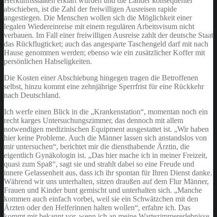
Herkunftsstaaten erklärt wurden und die Länder konsequenter
abschieben, ist die Zahl der freiwilligen Ausreisen rapide
angestiegen. Die Menschen wollen sich die Möglichkeit einer
legalen Wiedereinreise mit einem regulären Arbeitsvisum nicht
verbauen. Im Fall einer freiwilligen Ausreise zahlt der deutsche Staat
das Rückflugticket; auch das angesparte Taschengeld darf mit nach
Hause genommen werden; ebenso wie ein zusätzlicher Koffer mit
persönlichen Habseligkeiten.
Die Kosten einer Abschiebung hingegen tragen die Betroffenen
selbst, hinzu kommt eine zehnjährige Sperrfrist für eine Rückkehr
nach Deutschland.
Ich werfe einen Blick in die „Krankenstation“, momentan noch ein
recht karges Untersuchungszimmer, das dennoch mit allem
notwendigen medizinischen Equipment ausgestattet ist. „Wir haben
hier keine Probleme. Auch die Männer lassen sich anstandslos von
mir untersuchen“, berichtet mir die diensthabende Ärztin, die
eigentlich Gynäkologin ist. „Das hier mache ich in meiner Freizeit,
quasi zum Spaß“, sagt sie und strahlt dabei so eine Freude und
innere Gelassenheit aus, dass ich ihr spontan für Ihren Dienst danke.
Während wir uns unterhalten, sitzen draußen auf dem Flur Männer,
Frauen und Kinder bunt gemischt und unterhalten sich. „Manche
kommen auch einfach vorbei, weil sie ein Schwätzchen mit den
Ärzten oder den Helferinnen halten wollen“, erfahre ich. Das
kommt mir bekannt vor, wenn ich an meine Wartezimmererlebnisse