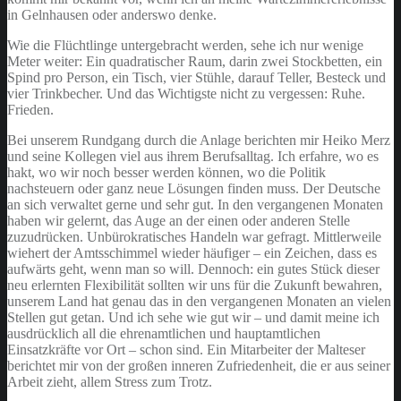
in Gelnhausen oder anderswo denke.
Wie die Flüchtlinge untergebracht werden, sehe ich nur wenige
Meter weiter: Ein quadratischer Raum, darin zwei Stockbetten, ein
Spind pro Person, ein Tisch, vier Stühle, darauf Teller, Besteck und
vier Trinkbecher. Und das Wichtigste nicht zu vergessen: Ruhe.
Frieden.
Bei unserem Rundgang durch die Anlage berichten mir Heiko Merz
und seine Kollegen viel aus ihrem Berufsalltag. Ich erfahre, wo es
hakt, wo wir noch besser werden können, wo die Politik
nachsteuern oder ganz neue Lösungen finden muss. Der Deutsche
an sich verwaltet gerne und sehr gut. In den vergangenen Monaten
haben wir gelernt, das Auge an der einen oder anderen Stelle
zuzudrücken. Unbürokratisches Handeln war gefragt. Mittlerweile
wiehert der Amtsschimmel wieder häufiger – ein Zeichen, dass es
aufwärts geht, wenn man so will. Dennoch: ein gutes Stück dieser
neu erlernten Flexibilität sollten wir uns für die Zukunft bewahren,
unserem Land hat genau das in den vergangenen Monaten an vielen
Stellen gut getan. Und ich sehe wie gut wir – und damit meine ich
ausdrücklich all die ehrenamtlichen und hauptamtlichen
Einsatzkräfte vor Ort – schon sind. Ein Mitarbeiter der Malteser
berichtet mir von der großen inneren Zufriedenheit, die er aus seiner
Arbeit zieht, allem Stress zum Trotz.