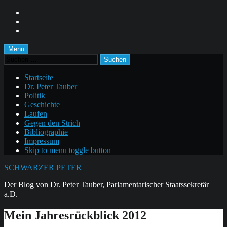
Skip
to
Skip
main
to
Skip
navigation
main
to
content
footer
Menu
Suchen
nach:
Startseite
Dr. Peter Tauber
Politik
Geschichte
Laufen
Gegen den Strich
Bibliographie
Impressum
Skip to menu toggle button
SCHWARZER PETER
Der Blog von Dr. Peter Tauber, Parlamentarischer Staatssekretär
a.D.
Mein Jahresrückblick 2012