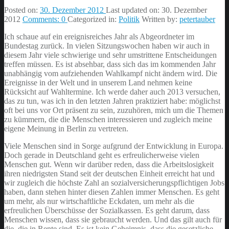
Posted on:
30. Dezember 2012
Last updated on:
30. Dezember
2012
Comments:
0
Categorized in:
Politik
Written by:
petertauber
Ich schaue auf ein ereignisreiches Jahr als Abgeordneter im
Bundestag zurück. In vielen Sitzungswochen haben wir auch in
diesem Jahr viele schwierige und sehr umstrittene Entscheidungen
treffen müssen. Es ist absehbar, dass sich das im kommenden Jahr
unabhängig vom aufziehenden Wahlkampf nicht ändern wird. Die
Ereignisse in der Welt und in unserem Land nehmen keine
Rücksicht auf Wahltermine. Ich werde daher auch 2013 versuchen,
das zu tun, was ich in den letzten Jahren praktiziert habe: möglichst
oft bei uns vor Ort präsent zu sein, zuzuhören, mich um die Themen
zu kümmern, die die Menschen interessieren und zugleich meine
eigene Meinung in Berlin zu vertreten.
Viele Menschen sind in Sorge aufgrund der Entwicklung in Europa.
Doch gerade in Deutschland geht es erfreulicherweise vielen
Menschen gut. Wenn wir darüber reden, dass die Arbeitslosigkeit
ihren niedrigsten Stand seit der deutschen Einheit erreicht hat und
wir zugleich die höchste Zahl an sozialversicherungspflichtigen Jobs
haben, dann stehen hinter diesen Zahlen immer Menschen. Es geht
um mehr, als nur wirtschaftliche Eckdaten, um mehr als die
erfreulichen Überschüsse der Sozialkassen. Es geht darum, dass
Menschen wissen, dass sie gebraucht werden. Und das gilt auch für
die, die in Rente sind. Es ist kein Geheimnis, dass die gesetzliche