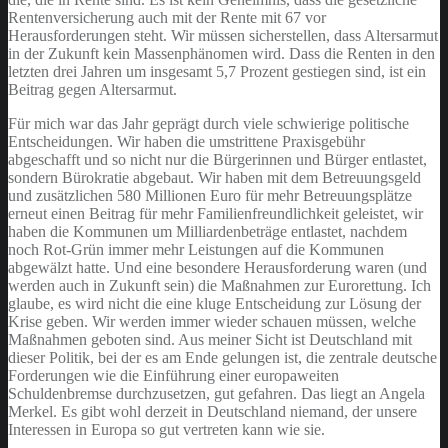
Rentenversicherung auch mit der Rente mit 67 vor
Herausforderungen steht. Wir müssen sicherstellen, dass Altersarmut
in der Zukunft kein Massenphänomen wird. Dass die Renten in den
letzten drei Jahren um insgesamt 5,7 Prozent gestiegen sind, ist ein
Beitrag gegen Altersarmut.
Für mich war das Jahr geprägt durch viele schwierige politische
Entscheidungen. Wir haben die umstrittene Praxisgebühr
abgeschafft und so nicht nur die Bürgerinnen und Bürger entlastet,
sondern Bürokratie abgebaut. Wir haben mit dem Betreuungsgeld
und zusätzlichen 580 Millionen Euro für mehr Betreuungsplätze
erneut einen Beitrag für mehr Familienfreundlichkeit geleistet, wir
haben die Kommunen um Milliardenbeträge entlastet, nachdem
noch Rot-Grün immer mehr Leistungen auf die Kommunen
abgewälzt hatte. Und eine besondere Herausforderung waren (und
werden auch in Zukunft sein) die Maßnahmen zur Eurorettung. Ich
glaube, es wird nicht die eine kluge Entscheidung zur Lösung der
Krise geben. Wir werden immer wieder schauen müssen, welche
Maßnahmen geboten sind. Aus meiner Sicht ist Deutschland mit
dieser Politik, bei der es am Ende gelungen ist, die zentrale deutsche
Forderungen wie die Einführung einer europaweiten
Schuldenbremse durchzusetzen, gut gefahren. Das liegt an Angela
Merkel. Es gibt wohl derzeit in Deutschland niemand, der unsere
Interessen in Europa so gut vertreten kann wie sie.