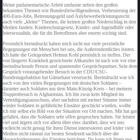
Meine parlamentarische Arbeit umfasste neben den großen
bekannten Themen wie Bundesfreiwilligendienst, Verbesserung der
400-Euro-Jobs, Betreuungsgeld und Aslybewerberleistungsrecht
auch viele „kleine“ Themen, die keinen großen Niederschlag in den
Medien fanden: Kinderschutzgesetz, Kinder- und Jugendhilfe oder
Intersexualität, die für die Betroffenen aber enorm wichtig sind.
Persönlich beeindruckt haben mich nicht nur viele persönliche
Begegnungen mit Menschen bei uns, die Außerordentliches leisten.
Ich hatte die Gelegenheit Helmut Kohl persönlich zu treffen. Der
von längerer Krankheit gezeichnete Altkanzler ist nach wie vor eine
beeindruckende Person und spannender Gesprächspartner. Sein dem
Gespräch vorausgehender Besuch in der CDU/CSU-
Bundestagsfraktion hat Gänsehaut verursacht. Beeindruckt war ich
auch von den vielen Begegnungen mit deutschen Soldaten –
darunter auch Soldaten aus dem Main-Kinzig-Kreis – bei meinem
Truppenbesuch in Afghanistan. Ich bin zwar kein Mitglied im
Verteidigungsausschuss, aber nachdem mit meiner Stimme immer
wieder Soldaten in gefährliche Einsätze geschickt wurden, wollte
ich mir selbst ein Bild von der Situation vor Ort machen. Mir hat gut
gefallen, dass die Soldaten sehr offen gesprochen haben. Sie leisten
viel und ärgern sich vor allem über eins: darüber, dass wir uns
vielleicht nicht genug für ihren Dienst interessieren und leider viele
Medien nicht einmal zur besten Sendezeit sachlich über die
Herausforderungen der Einsätze berichten. Da kann ich ihnen nur