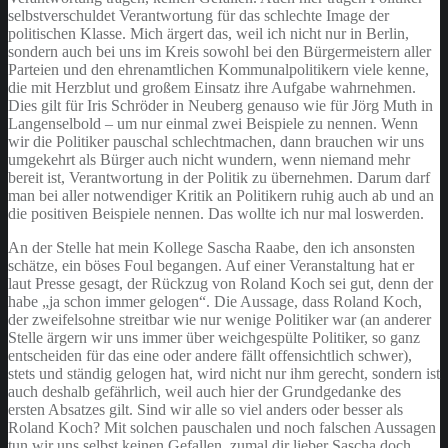
selbstverschuldet Verantwortung für das schlechte Image der
politischen Klasse. Mich ärgert das, weil ich nicht nur in Berlin,
sondern auch bei uns im Kreis sowohl bei den Bürgermeistern aller
Parteien und den ehrenamtlichen Kommunalpolitikern viele kenne,
die mit Herzblut und großem Einsatz ihre Aufgabe wahrnehmen.
Dies gilt für Iris Schröder in Neuberg genauso wie für Jörg Muth in
Langenselbold – um nur einmal zwei Beispiele zu nennen. Wenn
wir die Politiker pauschal schlechtmachen, dann brauchen wir uns
umgekehrt als Bürger auch nicht wundern, wenn niemand mehr
bereit ist, Verantwortung in der Politik zu übernehmen. Darum darf
man bei aller notwendiger Kritik an Politikern ruhig auch ab und an
die positiven Beispiele nennen. Das wollte ich nur mal loswerden.
An der Stelle hat mein Kollege Sascha Raabe, den ich ansonsten
schätze, ein böses Foul begangen. Auf einer Veranstaltung hat er
laut Presse gesagt, der Rückzug von Roland Koch sei gut, denn der
habe „ja schon immer gelogen“. Die Aussage, dass Roland Koch,
der zweifelsohne streitbar wie nur wenige Politiker war (an anderer
Stelle ärgern wir uns immer über weichgespülte Politiker, so ganz
entscheiden für das eine oder andere fällt offensichtlich schwer),
stets und ständig gelogen hat, wird nicht nur ihm gerecht, sondern ist
auch deshalb gefährlich, weil auch hier der Grundgedanke des
ersten Absatzes gilt. Sind wir alle so viel anders oder besser als
Roland Koch? Mit solchen pauschalen und noch falschen Aussagen
tun wir uns selbst keinen Gefallen, zumal dir lieber Sascha doch