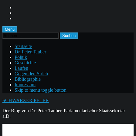
Skip
to
Skip
main
to
Skip
navigation
main
to
content
footer
Menu
Suchen
nach:
Startseite
Dr. Peter Tauber
Politik
Geschichte
Laufen
Gegen den Strich
Bibliographie
Impressum
Skip to menu toggle button
SCHWARZER PETER
Der Blog von Dr. Peter Tauber, Parlamentarischer Staatssekretär
a.D.