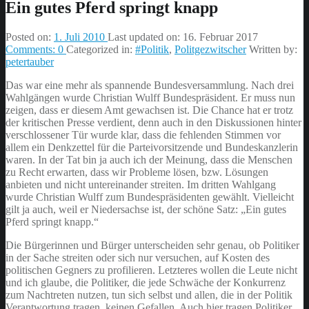
Ein gutes Pferd springt knapp
Posted on:
1. Juli 2010
Last updated on:
16. Februar 2017
Comments:
0
Categorized in:
#Politik
,
Politgezwitscher
Written by:
petertauber
Das war eine mehr als spannende
Bundesversammlung. Nach drei
Wahlgängen wurde Christian Wulff Bundespräsident. Er muss nun
zeigen, dass er diesem Amt gewachsen ist. Die Chance hat er trotz
der kritischen Presse verdient, denn auch in den Diskussionen hinter
verschlossener Tür wurde klar, dass die fehlenden Stimmen vor
allem ein Denkzettel für die Parteivorsitzende und Bundeskanzlerin
waren. In der Tat bin ja auch ich der Meinung, dass die Menschen
zu Recht erwarten, dass wir Probleme lösen, bzw. Lösungen
anbieten und nicht untereinander streiten. Im dritten Wahlgang
wurde Christian Wulff zum Bundespräsidenten gewählt. Vielleicht
gilt ja auch, weil er Niedersachse ist, der schöne Satz: „Ein gutes
Pferd springt knapp.“
Die Bürgerinnen und Bürger unterscheiden sehr genau, ob Politiker
in der Sache streiten oder sich nur versuchen, auf Kosten des
politischen Gegners zu profilieren. Letzteres wollen die Leute nicht
und ich glaube, die Politiker, die jede Schwäche der Konkurrenz
zum Nachtreten nutzen, tun sich selbst und allen, die in der Politik
Verantwortung tragen, keinen Gefallen. Auch hier tragen Politiker