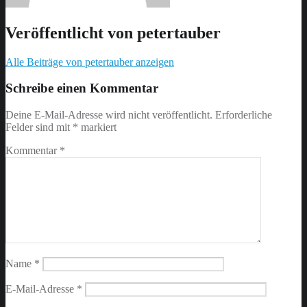
Veröffentlicht von
petertauber
Alle Beiträge von petertauber anzeigen
Skip
back
Schreibe einen Kommentar
to
main
Deine E-Mail-Adresse wird nicht veröffentlicht.
Erforderliche
navigation
Felder sind mit
*
markiert
Kommentar
*
Name
*
E-Mail-Adresse
*