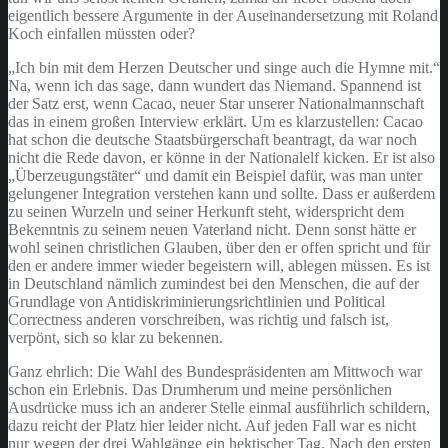
eigentlich bessere Argumente in der Auseinandersetzung mit Roland
Koch einfallen müssten oder?
„Ich bin mit dem Herzen Deutscher und singe auch die Hymne mit.“
Na, wenn ich das sage, dann wundert das Niemand. Spannend ist
der Satz erst, wenn Cacao, neuer Star unserer Nationalmannschaft
das in einem großen Interview erklärt. Um es klarzustellen: Cacao
hat schon die deutsche Staatsbürgerschaft beantragt, da war noch
nicht die Rede davon, er könne in der Nationalelf kicken. Er ist also
„Überzeugungstäter“ und damit ein Beispiel dafür, was man unter
gelungener Integration verstehen kann und sollte. Dass er außerdem
zu seinen Wurzeln und seiner Herkunft steht, widerspricht dem
Bekenntnis zu seinem neuen Vaterland nicht. Denn sonst hätte er
wohl seinen christlichen Glauben, über den er offen spricht und für
den er andere immer wieder begeistern will, ablegen müssen. Es ist
in Deutschland nämlich zumindest bei den Menschen, die auf der
Grundlage von Antidiskriminierungsrichtlinien und Political
Correctness anderen vorschreiben, was richtig und falsch ist,
verpönt, sich so klar zu bekennen.
Ganz ehrlich: Die Wahl des Bundespräsidenten am Mittwoch war
schon ein Erlebnis. Das Drumherum und meine persönlichen
Ausdrücke muss ich an anderer Stelle einmal ausführlich schildern,
dazu reicht der Platz hier leider nicht. Auf jeden Fall war es nicht
nur wegen der drei Wahlgänge ein hektischer Tag. Nach den ersten