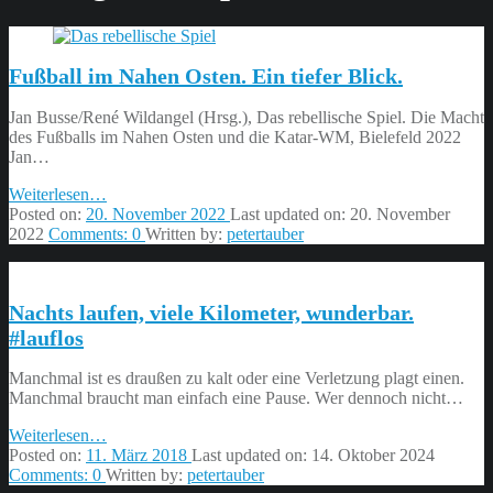
Fußball im Nahen Osten. Ein tiefer Blick.
Jan Busse/René Wildangel (Hrsg.), Das rebellische Spiel. Die Macht
des Fußballs im Nahen Osten und die Katar-WM, Bielefeld 2022
Jan…
“Fußball
Weiterlesen
…
im
Posted on:
20. November 2022
Last updated on:
20. November
Nahen
2022
Comments:
0
Written by:
petertauber
Osten.
Ein
tiefer
Nachts laufen, viele Kilometer, wunderbar.
Blick.”
#lauflos
Manchmal ist es draußen zu kalt oder eine Verletzung plagt einen.
Manchmal braucht man einfach eine Pause. Wer dennoch nicht…
“Nachts
Weiterlesen
…
laufen,
Posted on:
11. März 2018
Last updated on:
14. Oktober 2024
viele
Comments:
0
Written by:
petertauber