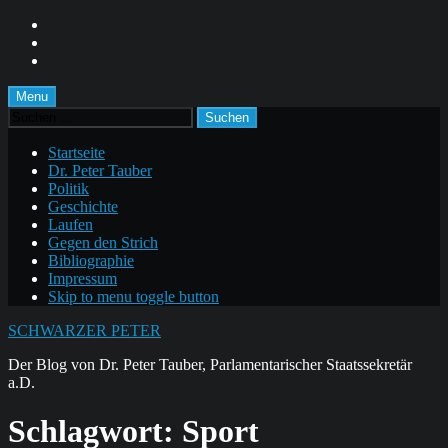
Skip
to
Skip
main
to
Skip
navigation
main
to
content
footer
Menu
Suchen
nach:
Startseite
Dr. Peter Tauber
Politik
Geschichte
Laufen
Gegen den Strich
Bibliographie
Impressum
Skip to menu toggle button
SCHWARZER PETER
Der Blog von Dr. Peter Tauber, Parlamentarischer Staatssekretär
a.D.
Schlagwort:
Sport