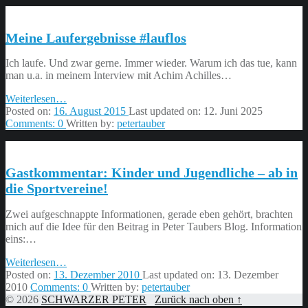
Kilometer,
wunderbar.
#lauflos”
Meine Laufergebnisse #lauflos
Ich laufe. Und zwar gerne. Immer wieder. Warum ich das tue, kann
man u.a. in meinem Interview mit Achim Achilles…
“Meine
Weiterlesen
…
Laufergebnisse
Posted on:
16. August 2015
Last updated on:
12. Juni 2025
#lauflos”
Comments:
0
Written by:
petertauber
Gastkommentar: Kinder und Jugendliche – ab in
die Sportvereine!
Zwei aufgeschnappte Informationen, gerade eben gehört, brachten
mich auf die Idee für den Beitrag in Peter Taubers Blog. Information
eins:…
“Gastkommentar:
Weiterlesen
…
Kinder
Posted on:
13. Dezember 2010
Last updated on:
13. Dezember
und
2010
Comments:
0
Written by:
petertauber
Jugendliche
© 2026
SCHWARZER PETER
Zurück nach oben ↑