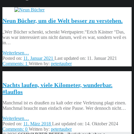
Neun Bücher, um die Welt besser zu verstehen.
„Wer Bücher schenkt, schenkt Wertpapiere.“Erich Kästner “Das,
was war interessiert uns nicht darum, weil es war, sondern weil es
in…
“Neun
Weiterlesen
…
Bücher,
Posted on:
11. Januar 2021
Last updated on:
11. Januar 2021
um
Comments:
1
Written by:
petertauber
die
Welt
besser
Nachts laufen, viele Kilometer, wunderbar.
zu
verstehen.”
#lauflos
Manchmal ist es draußen zu kalt oder eine Verletzung plagt einen.
Manchmal braucht man einfach eine Pause. Wer dennoch nicht…
“Nachts
Weiterlesen
…
laufen,
Posted on:
11. März 2018
Last updated on:
14. Oktober 2024
viele
Comments:
0
Written by:
petertauber