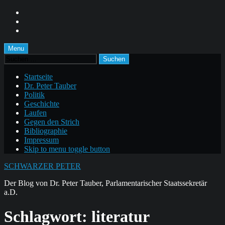
Skip
to
Skip
main
to
Skip
navigation
main
to
content
footer
Menu
Suchen
nach:
Startseite
Dr. Peter Tauber
Politik
Geschichte
Laufen
Gegen den Strich
Bibliographie
Impressum
Skip to menu toggle button
SCHWARZER PETER
Der Blog von Dr. Peter Tauber, Parlamentarischer Staatssekretär
a.D.
Schlagwort:
literatur