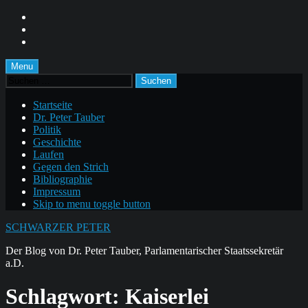
Skip
to
Skip
main
to
Skip
navigation
main
to
content
footer
Menu
Suchen
nach:
Startseite
Dr. Peter Tauber
Politik
Geschichte
Laufen
Gegen den Strich
Bibliographie
Impressum
Skip to menu toggle button
SCHWARZER PETER
Der Blog von Dr. Peter Tauber, Parlamentarischer Staatssekretär
a.D.
Schlagwort:
Kaiserlei