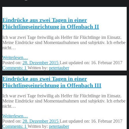
Eindrücke aus zwei Tagen in einer
Flüchtlingseinrichtung in Offenbach II
Ich war zwei Tage freiwillig als Helfer für Flüchtlinge im Einsatz.
Meine Eindrücke sind Momentaufnahmen und subjektiv. Ich erhebe
nicht…
“Eindrücke
Weiterlesen
…
aus
Posted on:
28. Dezember 2015
Last updated on:
16. Februar 2017
zwei
Comments:
1
Written by:
petertauber
Tagen
Eindrücke aus zwei Tagen in einer
in
einer
Flüchtlingseinrichtung in Offenbach III
Flüchtlingseinrichtung
in
Ich war zwei Tage freiwillig als Helfer für Flüchtlinge im Einsatz.
Offenbach
Meine Eindrücke sind Momentaufnahmen und subjektiv. Ich erhebe
II”
nicht…
“Eindrücke
Weiterlesen
…
aus
Posted on:
28. Dezember 2015
Last updated on:
16. Februar 2017
zwei
Comments:
1
Written by:
petertauber