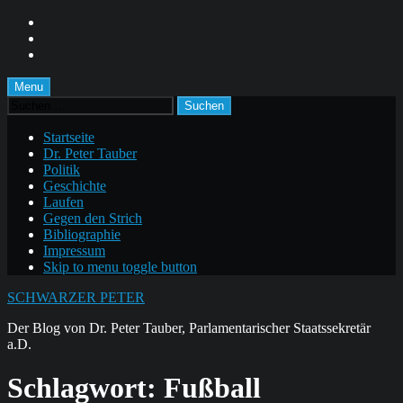
Skip
to
Skip
main
to
Skip
navigation
main
to
content
footer
Menu
Suchen
nach:
Startseite
Dr. Peter Tauber
Politik
Geschichte
Laufen
Gegen den Strich
Bibliographie
Impressum
Skip to menu toggle button
SCHWARZER PETER
Der Blog von Dr. Peter Tauber, Parlamentarischer Staatssekretär
a.D.
Schlagwort:
Fußball