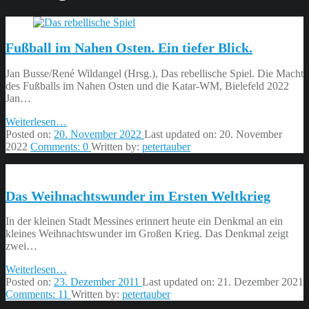
Fußball im Nahen Osten. Ein tiefer Blick.
Jan Busse/René Wildangel (Hrsg.), Das rebellische Spiel. Die Macht
des Fußballs im Nahen Osten und die Katar-WM, Bielefeld 2022
Jan…
“Fußball
Weiterlesen
…
im
Posted on:
20. November 2022
Last updated on:
20. November
Nahen
2022
Comments:
0
Written by:
petertauber
Osten.
Ein
tiefer
Das Weihnachtswunder im Ersten Weltkrieg
Blick.”
In der kleinen Stadt Messines erinnert heute ein Denkmal an ein
kleines Weihnachtswunder im Großen Krieg. Das Denkmal zeigt
zwei…
“Das
Weiterlesen
…
Weihnachtswunder
Posted on:
23. Dezember 2011
Last updated on:
21. Dezember 2021
im
Comments:
11
Written by:
petertauber
Ersten