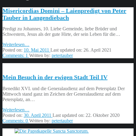
Misericordias Domini – Laienpredigt von Peter
Tauber in Langendiebach
Predigt zu Johannes, 10. Liebe Gemeinde, liebe Brüder und
Schwestern, Jesus als der gute Hirte, der sein Leben für die…
“Misericordias
Weiterlesen
…
Domini
Posted on:
10. Mai 2011
Last updated on:
26. April 2021
–
Comments:
1
Written by:
petertauber
Laienpredigt
von
Peter
Mein Besuch in der ewigen Stadt Teil IV
Tauber
in
Langendiebach”
Benedikt XVI. und die Generalaudienz auf dem Petersplatz Der
Mittwoch stand ganz im Zeichen der Generalaudienz auf dem
Petersplatz, an…
“Mein
Weiterlesen
…
Besuch
Posted on:
30. April 2011
Last updated on:
22. Oktober 2020
in
Comments:
0
Written by:
petertauber
der
ewigen