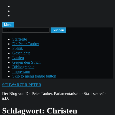
Skip
to
Skip
main
to
Skip
navigation
main
to
content
footer
Menu
Suchen
nach:
Startseite
Dr. Peter Tauber
Politik
Geschichte
Laufen
Gegen den Strich
Bibliographie
Impressum
Skip to menu toggle button
SCHWARZER PETER
Der Blog von Dr. Peter Tauber, Parlamentarischer Staatssekretär
a.D.
Schlagwort:
Christen