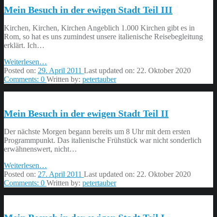
Stadt
Mein Besuch in der ewigen Stadt Teil III
Teil
IV”
Kirchen, Kirchen, Kirchen Angeblich 1.000 Kirchen gibt es in
Rom, so hat es uns zumindest unsere italienische Reisebegleitung
erklärt. Ich…
“Mein
Weiterlesen
…
Besuch
Posted on:
29. April 2011
Last updated on:
22. Oktober 2020
in
Comments:
0
Written by:
petertauber
der
ewigen
Stadt
Mein Besuch in der ewigen Stadt Teil II
Teil
III”
Der nächste Morgen begann bereits um 8 Uhr mit dem ersten
Programmpunkt. Das italienische Frühstück war nicht sonderlich
erwähnenswert, nicht…
“Mein
Weiterlesen
…
Besuch
Posted on:
27. April 2011
Last updated on:
22. Oktober 2020
in
Comments:
0
Written by:
petertauber
der
ewigen
Stadt