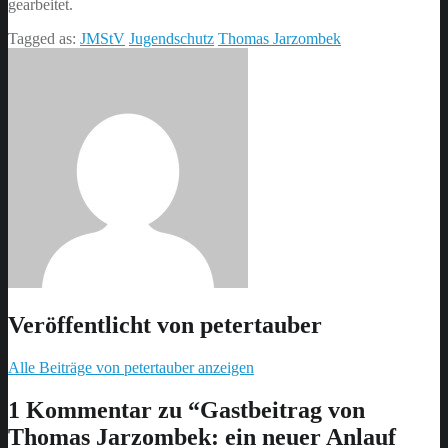
gearbeitet.
Tagged as:
JMStV
Jugendschutz
Thomas Jarzombek
Veröffentlicht von
petertauber
Alle Beiträge von petertauber anzeigen
Skip
back
1 Kommentar zu “
Gastbeitrag von
to
Thomas Jarzombek: ein neuer Anlauf
main