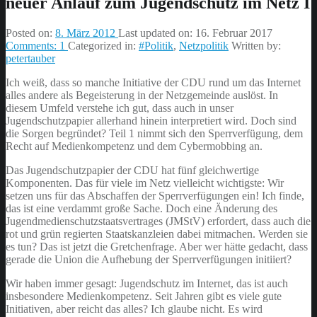
neuer Anlauf zum Jugendschutz im Netz I
Posted on:
8. März 2012
Last updated on:
16. Februar 2017
Comments:
1
Categorized in:
#Politik
,
Netzpolitik
Written by:
petertauber
Ich weiß, dass so manche Initiative der CDU rund um das Internet
alles andere als Begeisterung in der Netzgemeinde auslöst. In
diesem Umfeld verstehe ich gut, dass auch in unser
Jugendschutzpapier allerhand hinein interpretiert wird. Doch sind
die Sorgen begründet? Teil 1 nimmt sich den Sperrverfügung, dem
Recht auf Medienkompetenz und dem Cybermobbing an.
Das Jugendschutzpapier der CDU hat fünf gleichwertige
Komponenten. Das für viele im Netz vielleicht wichtigste: Wir
setzen uns für das Abschaffen der Sperrverfügungen ein! Ich finde,
das ist eine verdammt große Sache. Doch eine Änderung des
Jugendmedienschutzstaatsvertrages (JMStV) erfordert, dass auch die
rot und grün regierten Staatskanzleien dabei mitmachen. Werden sie
es tun? Das ist jetzt die Gretchenfrage. Aber wer hätte gedacht, dass
gerade die Union die Aufhebung der Sperrverfügungen initiiert?
Wir haben immer gesagt: Jugendschutz im Internet, das ist auch
insbesondere Medienkompetenz. Seit Jahren gibt es viele gute
Initiativen, aber reicht das alles? Ich glaube nicht. Es wird