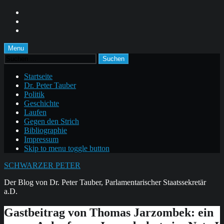
Skip
to
Skip
main
to
Skip
navigation
main
to
content
footer
Menu
Suchen
nach:
Startseite
Dr. Peter Tauber
Politik
Geschichte
Laufen
Gegen den Strich
Bibliographie
Impressum
Skip to menu toggle button
SCHWARZER PETER
Der Blog von Dr. Peter Tauber, Parlamentarischer Staatssekretär
a.D.
Gastbeitrag von Thomas Jarzombek: ein