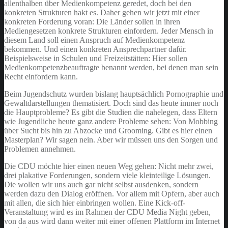
allenthalben über Medienkompetenz geredet, doch bei den
konkreten Strukturen hakt es. Daher gehen wir jetzt mit einer
konkreten Forderung voran: Die Länder sollen in ihren
Mediengesetzen konkrete Strukturen einfordern. Jeder Mensch in
diesem Land soll einen Anspruch auf Medienkompetenz
bekommen. Und einen konkreten Ansprechpartner dafür.
Beispielsweise in Schulen und Freizeitstätten: Hier sollen
Medienkompetenzbeauftragte benannt werden, bei denen man sein
Recht einfordern kann.
Beim Jugendschutz wurden bislang hauptsächlich Pornographie und
Gewaltdarstellungen thematisiert. Doch sind das heute immer noch
die Hauptprobleme? Es gibt die Studien die nahelegen, dass Eltern
wie Jugendliche heute ganz andere Probleme sehen: Von Mobbing
über Sucht bis hin zu Abzocke und Grooming. Gibt es hier einen
Masterplan? Wir sagen nein. Aber wir müssen uns den Sorgen und
Problemen annehmen.
Die CDU möchte hier einen neuen Weg gehen: Nicht mehr zwei,
drei plakative Forderungen, sondern viele kleinteilige Lösungen.
Die wollen wir uns auch gar nicht selbst ausdenken, sondern
werden dazu den Dialog eröffnen. Vor allem mit Opfern, aber auch
mit allen, die sich hier einbringen wollen. Eine Kick-off-
Veranstaltung wird es im Rahmen der CDU Media Night geben,
von da aus wird dann weiter mit einer offenen Plattform im Internet