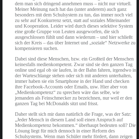
dem man sich dringend annehmen muss – nicht nur virtuell.
Meiner Meinung nach hat das (unter anderem) auch ganz
besonders mit dem Schulsystem zu tun, das immer noch viel
zu sehr auf Konkurrenz setzt, statt auf soziales Miteinander
und Kooperation. Leider wird durch dieses selektive System
eine große Gruppe von Leuten ausgeworfen, die sich
ausgeschlossen fühlt und dann wiederum – und hier schließt
sich der Kreis – das über Internet und „soziale“ Netzwerke zu
kompensieren suchen.
Dabei sind diese Menschen, bzw. ein Großteil der Menschen
keinesfalls medienkompetent. Zwar sind sie den ganzen Tag
online und egal ob sie laufen, in der Bahn fahren, irgendwo in
der Warteschlange stehen oder sich mit anderen unterhalten,
immer haben sie ein Smartphone in der Hand und checken
ihre Facebook-Accounts oder Emails, usw. Hier aber von
„Medienkompetenz“ zu sprechen wäre das selbe, wie
jemanden als Feinschmecker zu bezeichnen, nur weil er den
ganzen Tag bei McDonalds sitzt und frisst.
Daher stellt sich mir dann natürlich die Frage, was der Satz:
„Jeder Mensch in diesem Land soll einen Anspruch auf
Medienkompetenz bekommen.“ überhaupt bedeuten soll? Die
Lösung liegt für mich dennoch in einer Reform des
Schulsystems. Wenn man Schüler mehr fördert, dann zeigen