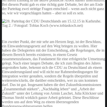
bei ihrem Einstieg in die aktive politische Arbeit stärker unterstützen.
Bei diesem Punkt gab es eine richtig gute Debatte, bei der am Ende
der Parteitag zwei strittige Fragen entschied – wenn auch nicht ganz
so, wie wir vorgeschlagen hatten – aber so soll es sein.
Ein zweiter Punkt, der mir sehr am Herzen liegt, ist der Beschluss,
ein Einwanderungsgesetz auf den Weg bringen zu wollen. Hier
haben die Delegierten mit der Entscheidung, alle Regelungen, die in
diesem Bereich bereits existieren, in einem Gesetz
zusammenzufassen, das Fundament für eine erfolgreiche Umsetzung
gelegt. Nach einer langen Debatte, die ich zum Beginn des Jahres
angestoßen hatte, bekennt sich die CDU zu Deutschland als einem
Einwanderungsland und will nicht nur Rahmenbedingungen für
Integration weiter gestalten, sondern die Regeln überprüfen und
weiterentwickeln, die darüber entscheiden, wer zu uns kommen
darf. Das ist gut. Insgesamt haben die drei Zukunftskommissionen
„Zusammenhalt stärken“, „Nachhaltig leben“ und „Arbeit der
Zukunft“ unter der Leitung von Armin Laschet, Julia Klöckner und
Thomas Strobl wirklich ganze Arbeit geleistet. Diese Beschlüsse
werden uns auf dem Weg zu einem überzeugenden
Bundestagswahlprogramm helfen.