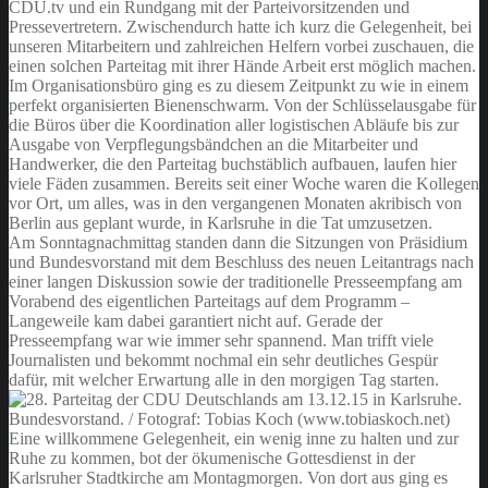
CDU.tv und ein Rundgang mit der Parteivorsitzenden und
Pressevertretern. Zwischendurch hatte ich kurz die Gelegenheit, bei
unseren Mitarbeitern und zahlreichen Helfern vorbei zuschauen, die
einen solchen Parteitag mit ihrer Hände Arbeit erst möglich machen.
Im Organisationsbüro ging es zu diesem Zeitpunkt zu wie in einem
perfekt organisierten Bienenschwarm. Von der Schlüsselausgabe für
die Büros über die Koordination aller logistischen Abläufe bis zur
Ausgabe von Verpflegungsbändchen an die Mitarbeiter und
Handwerker, die den Parteitag buchstäblich aufbauen, laufen hier
viele Fäden zusammen. Bereits seit einer Woche waren die Kollegen
vor Ort, um alles, was in den vergangenen Monaten akribisch von
Berlin aus geplant wurde, in Karlsruhe in die Tat umzusetzen.
Am Sonntagnachmittag standen dann die Sitzungen von Präsidium
und Bundesvorstand mit dem Beschluss des neuen Leitantrags nach
einer langen Diskussion sowie der traditionelle Presseempfang am
Vorabend des eigentlichen Parteitags auf dem Programm –
Langeweile kam dabei garantiert nicht auf. Gerade der
Presseempfang war wie immer sehr spannend. Man trifft viele
Journalisten und bekommt nochmal ein sehr deutliches Gespür
dafür, mit welcher Erwartung alle in den morgigen Tag starten.
Eine willkommene Gelegenheit, ein wenig inne zu halten und zur
Ruhe zu kommen, bot der ökumenische Gottesdienst in der
Karlsruher Stadtkirche am Montagmorgen. Von dort aus ging es