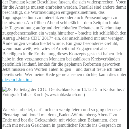
der Parteitag keine Beschlüsse fassen, die sich widersprechen. Voten
für die Anträge müssen erarbeitet werden. Parallel sind andere damit
beschäftigt, die Wortmeldungen entgegenzunehmen, das
Tagungspräsidium zu unterstützen oder auch Presseanfragen zu
beantworten.
Am frühen Abend schließlich – dem Zeitplan hinkte
die Tagesordnung aufgrund der lebhaften Debatte am Nachmittag
zugegebenermaßen ein wenig hinterher – brachte ich schließlich den
Antrag „Meine CDU 2017“ ein, der anschließend mit nur wenigen
Änderungen verabschiedet wurde. Ein ganz besonderes Gefühl,
wenn man weiß, wie wieviel Arbeit und Engagement alle
Beteiligten in die Erarbeitung dieses Konzepts gesteckt haben. Ich
habe in den vergangenen Monaten bei zahllosen Kreisverbänden
persönlich landauf, landab für die geplanten Reformen geworben.
Jetzt müssen den Worten Taten folgen – und darauf freue ich mich
bereits sehr. Wer meine Rede gerne ansehen möchte, kann dies unter
diesem Link tun
.
Wer viel arbeitet, darf auch ein wenig feiern und so ging der erste
Plenartag traditionell mit dem „Baden-Württemberg-Abend“ zu
Ende und bot die Gelegenheit, mit vielen alten Bekannten, aber
auch mit neuen Gesichtern in gemütlicher Runde ins Gespräch zu