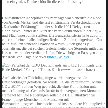
allen ein großes Dankeschön für diese tolle Leistung!
Unumstrittener Höhepunkt des Parteitags war sicherlich die Rede
von Angela Merkel und die fast einstimmige Verabschiedung der
„Karlsruher Erklärung“, mit der sich die 1001 Delegierten
eindrucksvoll hinter den Kurs der Parteivorsitzenden in der Asyl-
und Flüchtlingspolitik stellten. Die Bundeskanzlerin hatte zuvor in
einer rund eineinhalbstündigen Rede die Zuhörer mitgerissen. Gut
neun Minuten stehende Ovationen – zum Glück gibt es ja
Journalisten, die bei solchen Gelegenheiten die Stoppuhr mitlaufen
lassen – waren der verdiente Lohn. Die wichtigsten Passagen aus
der Rede von Angela Merkel
finden Sie hier
.
Auch abseits der Flüchtlingsfrage wurden wegweisende
Entscheidungen getroffen. So wurde u.a. die Parteireform „Meine
CDU 2017“ auf den Weg gebracht, die eine Kommission unter
meiner Leitung als Generalsekretär in den vergangenen Monaten
erarbeitet hat. Die Neuerungen sollen die CDU attraktiver für
Frauen, junge Menschen und Menschen mit
Einwanderungsgeschichte machen und insbesondere Neumitglieder