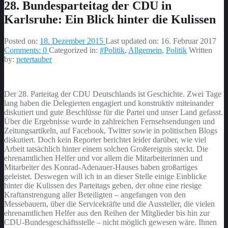
28. Bundesparteitag der CDU in
Karlsruhe: Ein Blick hinter die Kulissen
Posted on:
18. Dezember 2015
Last updated on:
16. Februar 2017
Comments:
0
Categorized in:
#Politik
,
Allgemein
,
Politik
Written
by:
petertauber
Der 28. Parteitag der CDU Deutschlands ist Geschichte. Zwei Tage
lang haben die Delegierten engagiert und konstruktiv miteinander
diskutiert und gute Beschlüsse für die Partei und unser Land gefasst.
Über die Ergebnisse wurde in zahlreichen Fernsehsendungen und
Zeitungsartikeln, auf Facebook, Twitter sowie in politischen Blogs
diskutiert. Doch kein Reporter berichtet leider darüber, wie viel
Arbeit tatsächlich hinter einem solchen Großereignis steckt. Die
ehrenamtlichen Helfer und vor allem die Mitarbeiterinnen und
Mitarbeiter des Konrad-Adenauer-Hauses haben großartiges
geleistet. Deswegen will ich in an dieser Stelle einige Einblicke
hinter die Kulissen des Parteitags geben, der ohne eine riesige
Kraftanstrengung aller Beteiligten – angefangen von den
Messebauern, über die Servicekräfte und die Aussteller, die vielen
ehrenamtlichen Helfer aus den Reihen der Mitglieder bis hin zur
CDU-Bundesgeschäftsstelle – nicht möglich gewesen wäre. Ihnen