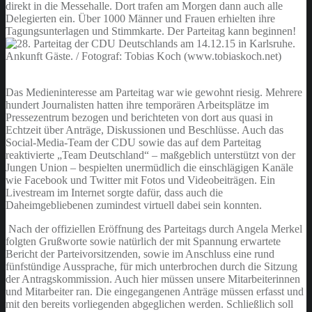
direkt in die Messehalle. Dort trafen am Morgen dann auch alle
Delegierten ein. Über 1000 Männer und Frauen erhielten ihre
Tagungsunterlagen und Stimmkarte. Der Parteitag kann beginnen!
Das Medieninteresse am Parteitag war wie gewohnt riesig. Mehrere
hundert Journalisten hatten ihre temporären Arbeitsplätze im
Pressezentrum bezogen und berichteten von dort aus quasi in
Echtzeit über Anträge, Diskussionen und Beschlüsse. Auch das
Social-Media-Team der CDU sowie das auf dem Parteitag
reaktivierte „Team Deutschland“ – maßgeblich unterstützt von der
Jungen Union – bespielten unermüdlich die einschlägigen Kanäle
wie Facebook und Twitter mit Fotos und Videobeiträgen. Ein
Livestream im Internet sorgte dafür, dass auch die
Daheimgebliebenen zumindest virtuell dabei sein konnten.
Nach der offiziellen Eröffnung des Parteitags durch Angela Merkel
folgten Grußworte sowie natürlich der mit Spannung erwartete
Bericht der Parteivorsitzenden, sowie im Anschluss eine rund
fünfstündige Aussprache, für mich unterbrochen durch die Sitzung
der Antragskommission. Auch hier müssen unsere Mitarbeiterinnen
und Mitarbeiter ran. Die eingegangenen Anträge müssen erfasst und
mit den bereits vorliegenden abgeglichen werden. Schließlich soll