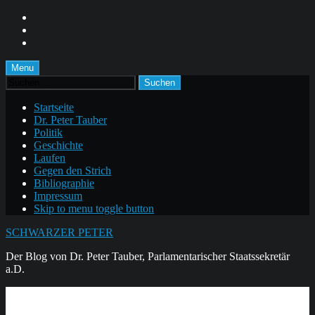
Skip
to
Skip
main
to
Skip
navigation
main
to
content
footer
Menu
Suchen
nach:
Startseite
Dr. Peter Tauber
Politik
Geschichte
Laufen
Gegen den Strich
Bibliographie
Impressum
Skip to menu toggle button
SCHWARZER PETER
Der Blog von Dr. Peter Tauber, Parlamentarischer Staatssekretär
a.D.