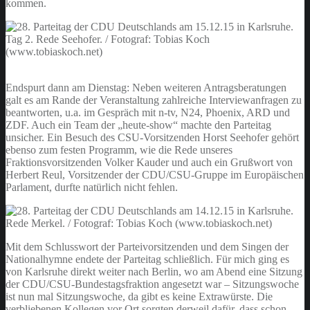
kommen.
Endspurt dann am Dienstag: Neben weiteren Antragsberatungen
galt es am Rande der Veranstaltung zahlreiche Interviewanfragen zu
beantworten, u.a. im Gespräch mit n-tv, N24, Phoenix, ARD und
ZDF. Auch ein Team der „heute-show“ machte den Parteitag
unsicher. Ein Besuch des CSU-Vorsitzenden Horst Seehofer gehört
ebenso zum festen Programm, wie die Rede unseres
Fraktionsvorsitzenden Volker Kauder und auch ein Grußwort von
Herbert Reul, Vorsitzender der CDU/CSU-Gruppe im Europäischen
Parlament, durfte natürlich nicht fehlen.
Mit dem Schlusswort der Parteivorsitzenden und dem Singen der
Nationalhymne endete der Parteitag schließlich. Für mich ging es
von Karlsruhe direkt weiter nach Berlin, wo am Abend eine Sitzung
der CDU/CSU-Bundestagsfraktion angesetzt war – Sitzungswoche
ist nun mal Sitzungswoche, da gibt es keine Extrawürste. Die
verbliebenen Kollegen vor Ort sorgten derweil dafür, dass schon