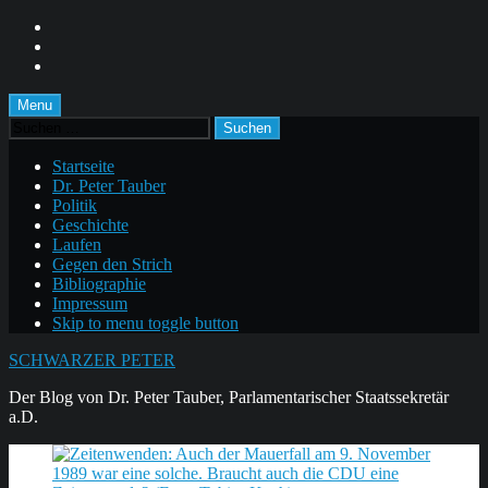
Skip
to
Skip
main
to
Skip
navigation
main
to
content
footer
Menu
Suchen
nach:
Startseite
Dr. Peter Tauber
Politik
Geschichte
Laufen
Gegen den Strich
Bibliographie
Impressum
Skip to menu toggle button
SCHWARZER PETER
Der Blog von Dr. Peter Tauber, Parlamentarischer Staatssekretär
a.D.