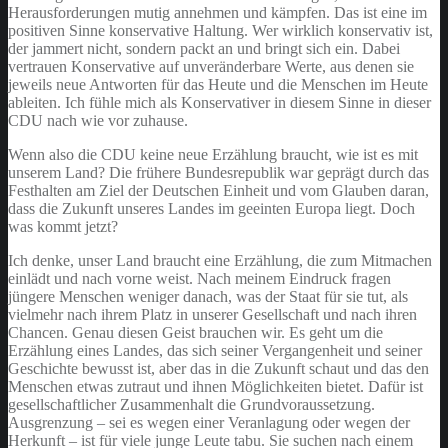
Herausforderungen mutig annehmen und kämpfen. Das ist eine im
positiven Sinne konservative Haltung. Wer wirklich konservativ ist,
der jammert nicht, sondern packt an und bringt sich ein. Dabei
vertrauen Konservative auf unveränderbare Werte, aus denen sie
jeweils neue Antworten für das Heute und die Menschen im Heute
ableiten. Ich fühle mich als Konservativer in diesem Sinne in dieser
CDU nach wie vor zuhause.
Wenn also die CDU keine neue Erzählung braucht, wie ist es mit
unserem Land? Die frühere Bundesrepublik war geprägt durch das
Festhalten am Ziel der Deutschen Einheit und vom Glauben daran,
dass die Zukunft unseres Landes im geeinten Europa liegt. Doch
was kommt jetzt?
Ich denke, unser Land braucht eine Erzählung, die zum Mitmachen
einlädt und nach vorne weist. Nach meinem Eindruck fragen
jüngere Menschen weniger danach, was der Staat für sie tut, als
vielmehr nach ihrem Platz in unserer Gesellschaft und nach ihren
Chancen. Genau diesen Geist brauchen wir. Es geht um die
Erzählung eines Landes, das sich seiner Vergangenheit und seiner
Geschichte bewusst ist, aber das in die Zukunft schaut und das den
Menschen etwas zutraut und ihnen Möglichkeiten bietet. Dafür ist
gesellschaftlicher Zusammenhalt die Grundvoraussetzung.
Ausgrenzung – sei es wegen einer Veranlagung oder wegen der
Herkunft – ist für viele junge Leute tabu. Sie suchen nach einem