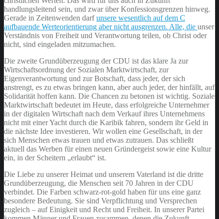
christlichen Werten. Das wird für uns auch in Zukunft
handlungsleitend sein, und zwar über Konfessionsgrenzen hinweg.
Gerade in Zeitenwenden darf
unsere wesentlich auf dem C
aufbauende Werteorientierung aber nicht ausgrenzen. Alle, die
unser
Verständnis von Freiheit und Verantwortung teilen, ob Christ oder
nicht, sind eingeladen mitzumachen.
Die zweite Grundüberzeugung der CDU ist das klare Ja zur
Wirtschaftsordnung der Sozialen Marktwirtschaft, zur
Eigenverantwortung und zur Botschaft, dass jeder, der sich
anstrengt, es zu etwas bringen kann, aber auch jeder, der hinfällt, auf
Solidarität hoffen kann. Die Chancen zu betonen ist wichtig. Soziale
Marktwirtschaft bedeutet im Heute, dass erfolgreiche Unternehmer
in der digitalen Wirtschaft nach dem Verkauf ihres Unternehmens
nicht mit einer Yacht durch die Karibik fahren, sondern ihr Geld in
die nächste Idee investieren. Wir wollen eine Gesellschaft, in der
sich Menschen etwas trauen und etwas zutrauen. Das schließt
aktuell das Werben für einen neuen Gründergeist sowie eine Kultur
ein, in der Scheitern „erlaubt“ ist.
Die Liebe zu unserer Heimat und unserem Vaterland ist die dritte
Grundüberzeugung, die Menschen seit 70 Jahren in der CDU
verbindet. Die Farben schwarz-rot-gold haben für uns eine ganz
besondere Bedeutung. Sie sind Verpflichtung und Versprechen
zugleich – auf Einigkeit und Recht und Freiheit. In unserer Partei
kommen Männer und Frauen zusammen, denen die Zukunft