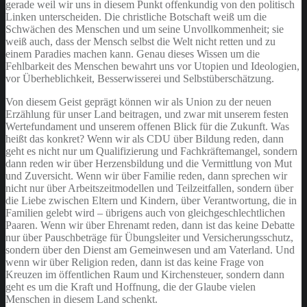
gerade weil wir uns in diesem Punkt offenkundig von den politisch
Linken unterscheiden. Die christliche Botschaft weiß um die
Schwächen des Menschen und um seine Unvollkommenheit; sie
weiß auch, dass der Mensch selbst die Welt nicht retten und zu
einem Paradies machen kann. Genau dieses Wissen um die
Fehlbarkeit des Menschen bewahrt uns vor Utopien und Ideologien,
vor Überheblichkeit, Besserwisserei und Selbstüberschätzung.
Von diesem Geist geprägt können wir als Union zu der neuen
Erzählung für unser Land beitragen, und zwar mit unserem festen
Wertefundament und unserem offenen Blick für die Zukunft. Was
heißt das konkret? Wenn wir als CDU über Bildung reden, dann
geht es nicht nur um Qualifizierung und Fachkräftemangel, sondern
dann reden wir über Herzensbildung und die Vermittlung von Mut
und Zuversicht. Wenn wir über Familie reden, dann sprechen wir
nicht nur über Arbeitszeitmodellen und Teilzeitfallen, sondern über
die Liebe zwischen Eltern und Kindern, über Verantwortung, die in
Familien gelebt wird – übrigens auch von gleichgeschlechtlichen
Paaren. Wenn wir über Ehrenamt reden, dann ist das keine Debatte
nur über Pauschbeträge für Übungsleiter und Versicherungsschutz,
sondern über den Dienst am Gemeinwesen und am Vaterland. Und
wenn wir über Religion reden, dann ist das keine Frage von
Kreuzen im öffentlichen Raum und Kirchensteuer, sondern dann
geht es um die Kraft und Hoffnung, die der Glaube vielen
Menschen in diesem Land schenkt.