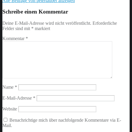
Alle Beiträge von petertauber anzeigen
Skip
back
Schreibe einen Kommentar
to
main
Deine E-Mail-Adresse wird nicht veröffentlicht.
Erforderliche
navigation
Felder sind mit
*
markiert
Kommentar
*
Name
*
E-Mail-Adresse
*
Website
Benachrichtige mich über nachfolgende Kommentare via E-
Mail.