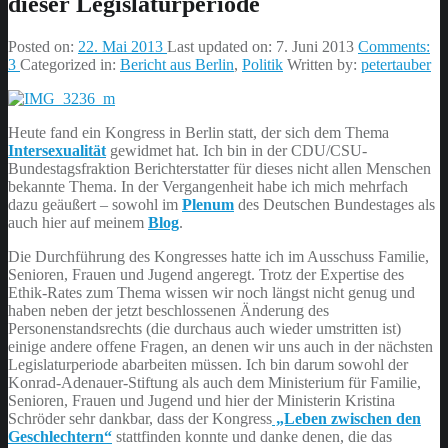
dieser Legislaturperiode
Posted on:
22. Mai 2013
Last updated on:
7. Juni 2013
Comments:
3
Categorized in:
Bericht aus Berlin
,
Politik
Written by:
petertauber
Heute fand ein Kongress in Berlin statt, der sich dem Thema
Intersexualität
gewidmet hat. Ich bin in der CDU/CSU-
Bundestagsfraktion Berichterstatter für dieses nicht allen Menschen
bekannte Thema. In der Vergangenheit habe ich mich mehrfach
dazu geäußert – sowohl im
Plenum
des Deutschen Bundestages als
auch hier auf meinem
Blog
.
Die Durchführung des Kongresses hatte ich im Ausschuss Familie,
Senioren, Frauen und Jugend angeregt. Trotz der Expertise des
Ethik-Rates zum Thema wissen wir noch längst nicht genug und
haben neben der jetzt beschlossenen Änderung des
Personenstandsrechts (die durchaus auch wieder umstritten ist)
einige andere offene Fragen, an denen wir uns auch in der nächsten
Legislaturperiode abarbeiten müssen. Ich bin darum sowohl der
Konrad-Adenauer-Stiftung als auch dem Ministerium für Familie,
Senioren, Frauen und Jugend und hier der Ministerin Kristina
Schröder sehr dankbar, dass der Kongress
„Leben zwischen den
Geschlechtern“
stattfinden konnte und danke denen, die das