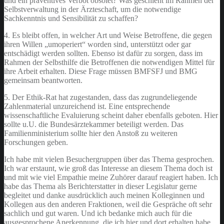
und ein präventives Verbot obsolet? Was geschieht im Rahmen der
Selbstverwaltung in der Ärzteschaft, um die notwendige
Sachkenntnis und Sensibilität zu schaffen?
4. Es bleibt offen, in welcher Art und Weise Betroffene, die gegen
ihren Willen „umoperiert“ worden sind, unterstützt oder gar
entschädigt werden sollten. Ebenso ist dafür zu sorgen, dass im
Rahmen der Selbsthilfe die Betroffenen die notwendigen Mittel für
ihre Arbeit erhalten. Diese Frage müssen BMFSFJ und BMG
gemeinsam beantworten.
5. Der Ethik-Rat hat zugestanden, dass das zugrundeliegende
Zahlenmaterial unzureichend ist. Eine entsprechende
wissenschaftliche Evaluierung scheint daher ebenfalls geboten. Hier
sollte u.U. die Bundesärztekammer beteiligt werden. Das
Familienministerium sollte hier den Anstoß zu weiteren
Forschungen geben.
Ich habe mit vielen Besuchergruppen über das Thema gesprochen.
Ich war erstaunt, wie groß das Interesse an diesem Thema doch ist
und mit wie viel Empathie meine Zuhörer darauf reagiert haben. Ich
habe das Thema als Berichterstatter in dieser Legislatur gerne
begleitet und danke ausdrücklich auch meinen Kolleginnen und
Kollegen aus den anderen Fraktionen, weil die Gespräche oft sehr
sachlich und gut waren. Und ich bedanke mich auch für die
ausgesprochene Anerkennung, die ich hier und dort erhalten habe.