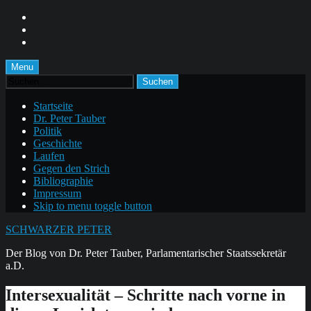
Skip
to
Skip
main
to
Skip
navigation
main
to
content
footer
Menu
Suchen
nach:
Startseite
Dr. Peter Tauber
Politik
Geschichte
Laufen
Gegen den Strich
Bibliographie
Impressum
Skip to menu toggle button
SCHWARZER PETER
Der Blog von Dr. Peter Tauber, Parlamentarischer Staatssekretär
a.D.
Intersexualität – Schritte nach vorne in