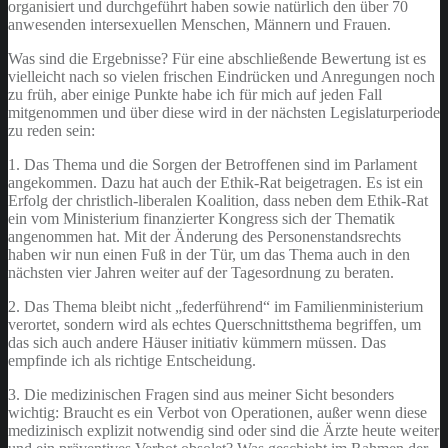
organisiert und durchgeführt haben sowie natürlich den über 70
anwesenden intersexuellen Menschen, Männern und Frauen.
Was sind die Ergebnisse? Für eine abschließende Bewertung ist es
vielleicht nach so vielen frischen Eindrücken und Anregungen noch
zu früh, aber einige Punkte habe ich für mich auf jeden Fall
mitgenommen und über diese wird in der nächsten Legislaturperiode
zu reden sein:
1. Das Thema und die Sorgen der Betroffenen sind im Parlament
angekommen. Dazu hat auch der Ethik-Rat beigetragen. Es ist ein
Erfolg der christlich-liberalen Koalition, dass neben dem Ethik-Rat
ein vom Ministerium finanzierter Kongress sich der Thematik
angenommen hat. Mit der Änderung des Personenstandsrechts
haben wir nun einen Fuß in der Tür, um das Thema auch in den
nächsten vier Jahren weiter auf der Tagesordnung zu beraten.
2. Das Thema bleibt nicht „federführend“ im Familienministerium
verortet, sondern wird als echtes Querschnittsthema begriffen, um
das sich auch andere Häuser initiativ kümmern müssen. Das
empfinde ich als richtige Entscheidung.
3. Die medizinischen Fragen sind aus meiner Sicht besonders
wichtig: Braucht es ein Verbot von Operationen, außer wenn diese
medizinisch explizit notwendig sind oder sind die Ärzte heute weiter