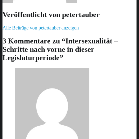
Veröffentlicht von
petertauber
Alle Beiträge von petertauber anzeigen
Skip
back
3 Kommentare zu “
Intersexualität –
to
Schritte nach vorne in dieser
main
navigation
Legislaturperiode
”