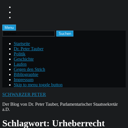
Skip
to
Skip
main
to
Skip
navigation
main
to
content
footer
Menu
Suchen
nach:
Startseite
Dr. Peter Tauber
Politik
Geschichte
Laufen
Gegen den Strich
Bibliographie
Impressum
Skip to menu toggle button
SCHWARZER PETER
Der Blog von Dr. Peter Tauber, Parlamentarischer Staatssekretär
a.D.
Schlagwort:
Urheberrecht