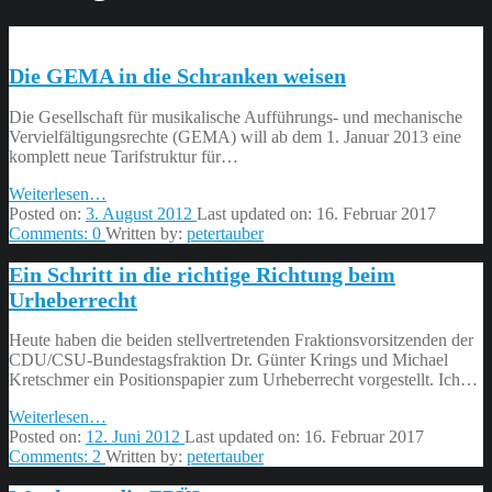
Die GEMA in die Schranken weisen
Die Gesellschaft für musikalische Aufführungs- und mechanische
Vervielfältigungsrechte (GEMA) will ab dem 1. Januar 2013 eine
komplett neue Tarifstruktur für…
“Die
Weiterlesen
…
GEMA
Posted on:
3. August 2012
Last updated on:
16. Februar 2017
in
Comments:
0
Written by:
petertauber
die
Ein Schritt in die richtige Richtung beim
Schranken
weisen”
Urheberrecht
Heute haben die beiden stellvertretenden Fraktionsvorsitzenden der
CDU/CSU-Bundestagsfraktion Dr. Günter Krings und Michael
Kretschmer ein Positionspapier zum Urheberrecht vorgestellt. Ich…
“Ein
Weiterlesen
…
Schritt
Posted on:
12. Juni 2012
Last updated on:
16. Februar 2017
in
Comments:
2
Written by:
petertauber
die