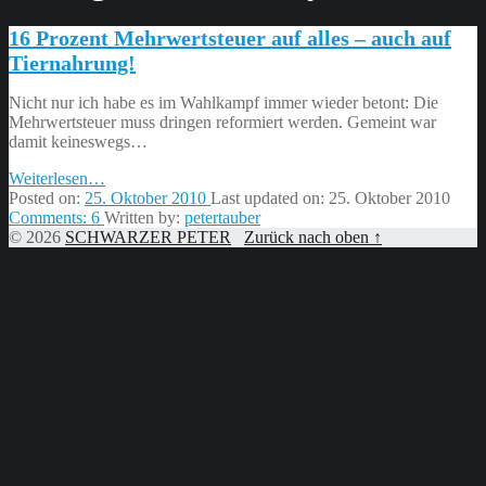
16 Prozent Mehrwertsteuer auf alles – auch auf
Tiernahrung!
Nicht nur ich habe es im Wahlkampf immer wieder betont: Die
Mehrwertsteuer muss dringen reformiert werden. Gemeint war
damit keineswegs…
“16
Weiterlesen
…
Prozent
Posted on:
25. Oktober 2010
Last updated on:
25. Oktober 2010
Mehrwertsteuer
Comments:
6
Written by:
petertauber
auf
© 2026
SCHWARZER PETER
Zurück nach oben ↑
alles
–
auch
auf
Tiernahrung!”