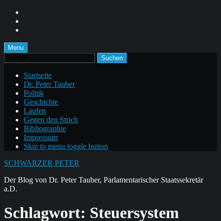
Skip
to
Skip
main
to
Skip
navigation
main
to
content
footer
Menu
Suchen
nach:
Startseite
Dr. Peter Tauber
Politik
Geschichte
Laufen
Gegen den Strich
Bibliographie
Impressum
Skip to menu toggle button
SCHWARZER PETER
Der Blog von Dr. Peter Tauber, Parlamentarischer Staatssekretär
a.D.
Schlagwort:
Steuersystem