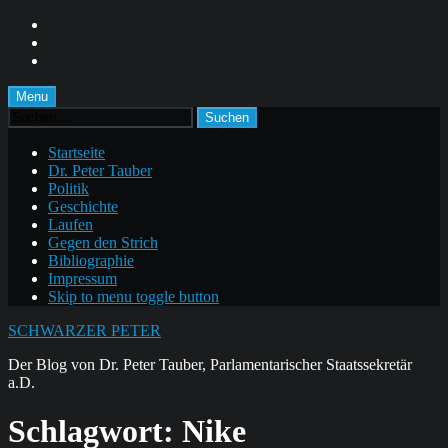
Skip
to
Skip
main
to
Skip
navigation
main
to
content
footer
Menu
Suchen
nach:
Startseite
Dr. Peter Tauber
Politik
Geschichte
Laufen
Gegen den Strich
Bibliographie
Impressum
Skip to menu toggle button
SCHWARZER PETER
Der Blog von Dr. Peter Tauber, Parlamentarischer Staatssekretär
a.D.
Schlagwort:
Nike