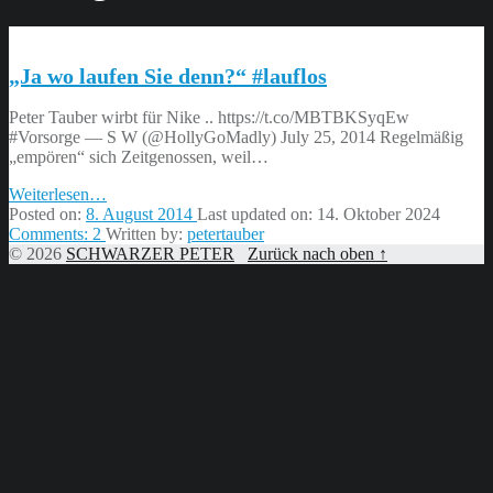
„Ja wo laufen Sie denn?“ #lauflos
Peter Tauber wirbt für Nike .. https://t.co/MBTBKSyqEw
#Vorsorge — S W (@HollyGoMadly) July 25, 2014 Regelmäßig
„empören“ sich Zeitgenossen, weil…
“„Ja
Weiterlesen
…
wo
Posted on:
8. August 2014
Last updated on:
14. Oktober 2024
laufen
Comments:
2
Written by:
petertauber
Sie
© 2026
SCHWARZER PETER
Zurück nach oben ↑
denn?“
#lauflos”