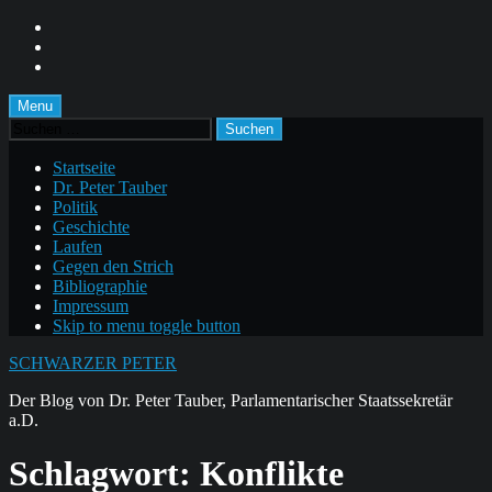
Skip
to
Skip
main
to
Skip
navigation
main
to
content
footer
Menu
Suchen
nach:
Startseite
Dr. Peter Tauber
Politik
Geschichte
Laufen
Gegen den Strich
Bibliographie
Impressum
Skip to menu toggle button
SCHWARZER PETER
Der Blog von Dr. Peter Tauber, Parlamentarischer Staatssekretär
a.D.
Schlagwort:
Konflikte