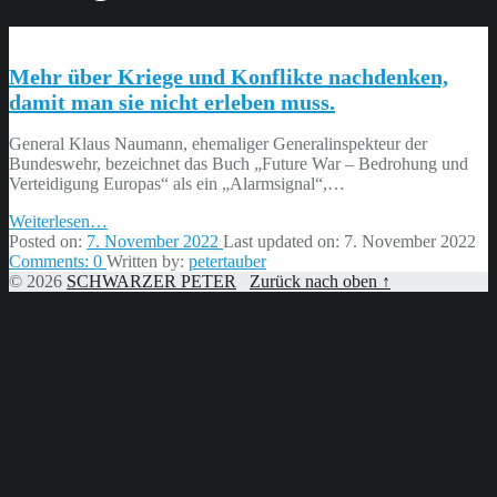
Mehr über Kriege und Konflikte nachdenken,
damit man sie nicht erleben muss.
General Klaus Naumann, ehemaliger Generalinspekteur der
Bundeswehr, bezeichnet das Buch „Future War – Bedrohung und
Verteidigung Europas“ als ein „Alarmsignal“,…
“Mehr
Weiterlesen
…
über
Posted on:
7. November 2022
Last updated on:
7. November 2022
Kriege
Comments:
0
Written by:
petertauber
und
© 2026
SCHWARZER PETER
Zurück nach oben ↑
Konflikte
nachdenken,
damit
man
sie
nicht
erleben
muss.”