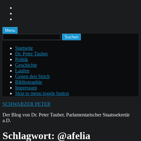
Skip
to
Skip
main
to
Skip
navigation
main
to
content
footer
Menu
Suchen
nach:
Startseite
Dr. Peter Tauber
Politik
Geschichte
Laufen
Gegen den Strich
Bibliographie
Impressum
Skip to menu toggle button
SCHWARZER PETER
Der Blog von Dr. Peter Tauber, Parlamentarischer Staatssekretär
a.D.
Schlagwort:
@afelia