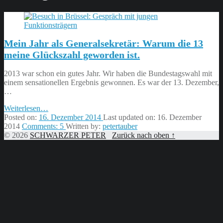
Mein Jahr als Generalsekretär: Warum die 13
meine Glückszahl geworden ist.
2013 war schon ein gutes Jahr. Wir haben die Bundestagswahl mit
einem sensationellen Ergebnis gewonnen. Es war der 13. Dezember,
…
“Mein
Weiterlesen
…
Jahr
Posted on:
16. Dezember 2014
Last updated on:
16. Dezember
als
2014
Comments:
5
Written by:
petertauber
Generalsekretär:
© 2026
SCHWARZER PETER
Zurück nach oben ↑
Warum
die
13
meine
Glückszahl
geworden
ist.”