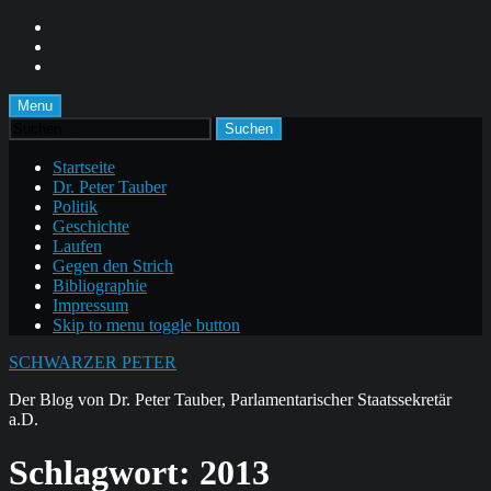
Skip
to
Skip
main
to
Skip
navigation
main
to
content
footer
Menu
Suchen
nach:
Startseite
Dr. Peter Tauber
Politik
Geschichte
Laufen
Gegen den Strich
Bibliographie
Impressum
Skip to menu toggle button
SCHWARZER PETER
Der Blog von Dr. Peter Tauber, Parlamentarischer Staatssekretär
a.D.
Schlagwort:
2013