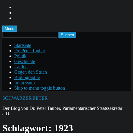
Skip
to
Skip
main
to
Skip
navigation
main
to
content
footer
Menu
Suchen
nach:
Startseite
Dr. Peter Tauber
Politik
Geschichte
Laufen
Gegen den Strich
Bibliographie
Impressum
Skip to menu toggle button
SCHWARZER PETER
Der Blog von Dr. Peter Tauber, Parlamentarischer Staatssekretär
a.D.
Schlagwort:
1923