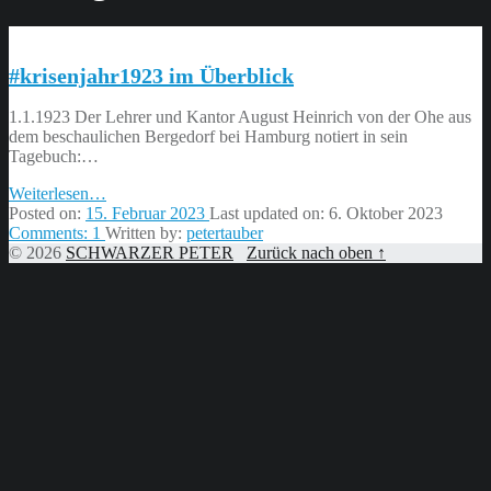
#krisenjahr1923 im Überblick
1.1.1923 Der Lehrer und Kantor August Heinrich von der Ohe aus
dem beschaulichen Bergedorf bei Hamburg notiert in sein
Tagebuch:…
“#krisenjahr1923
Weiterlesen
…
im
Posted on:
15. Februar 2023
Last updated on:
6. Oktober 2023
Überblick”
Comments:
1
Written by:
petertauber
© 2026
SCHWARZER PETER
Zurück nach oben ↑