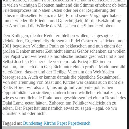
in vielen wichtigen Debatten mahnend die Stimme erhoben: ob beim
Friedensprozess im Nahen Osten oder bei der Regulierung der
nahezu entfesselten Finanzmärkte. Er und seine Vorgänger haben
immer wieder für Frieden und Gerechtigkeit, für die Bekämpfung
der Armut und die Würde des Menschen die Stimme erhoben.
Den Kollegen, die der Rede fernbleiben wollen, sei gesagt: es ist
kleinkariert, Ergebenheitsadressen an Fidel Castro zu schicken, noch
2001 begeistert Wladimir Putin zu beklatschen und nun einem der
großen Denker unserer Zeit nicht einmal Gehör schenken zu wollen.
Der Papst wird weltweit als moralische Instanz geschätzt und zitiert.
Selbst Joschka Fischer eilte vor dem Irak-Krieg 2003 in den
Vatikan, um nach dem Gespräch unter einem großen Madonnenbild
zu erklären, dass er und der Heilige Vater um den Weltfrieden
besorgt seien. Auch er kannte damals die päpstliche Sexualmoral.
Von der Trennung von Staat und Kirche war damals auch nicht die
Rede. Hören wir also auf, uns aufgrund von parteipolitischen
Opportunitäten zu streiten, sondern hören wir lieber einmal zu, so
wie es vermutlich alle Fraktionen geschlossen bei einem Besuch des
Dalai Lama getan hätten. Zuhören tun Politiker vielleicht eh zu
selten. Der Papst hat uns nämlich etwas zu sagen – egal, ob wir
Christen sind oder nicht.
Tagged as:
Bundestag
Kirche
Papst
Papstbesuch