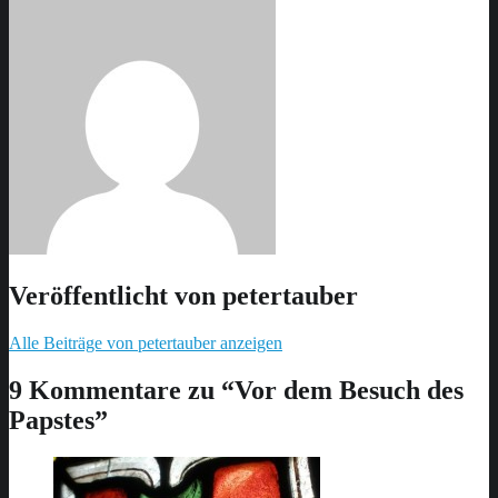
Veröffentlicht von
petertauber
Alle Beiträge von petertauber anzeigen
Skip
back
9 Kommentare zu “
Vor dem Besuch des
to
Papstes
”
main
navigation