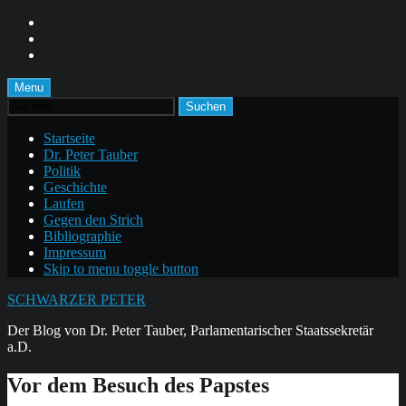
Skip
to
Skip
main
to
Skip
navigation
main
to
content
footer
Menu
Suchen
nach:
Startseite
Dr. Peter Tauber
Politik
Geschichte
Laufen
Gegen den Strich
Bibliographie
Impressum
Skip to menu toggle button
SCHWARZER PETER
Der Blog von Dr. Peter Tauber, Parlamentarischer Staatssekretär
a.D.
Vor dem Besuch des Papstes