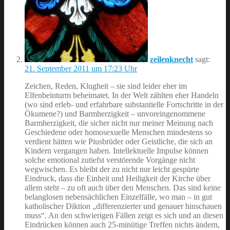
zeilenknecht
sagt:
21. September 2011 um 17:23 Uhr
Zeichen, Reden, Klugheit – sie sind leider eher im
Elfenbeinturm beheimatet. In der Welt zählten eher Handeln
(wo sind erleb- und erfahrbare substantielle Fortschritte in der
Ökumene?) und Barmherzigkeit – unvoreingenommene
Barmherzigkeit, die sicher nicht nur meiner Meinung nach
Geschiedene oder homosexuelle Menschen mindestens so
verdient hätten wie Piusbrüder oder Geistliche, die sich an
Kindern vergangen haben. Intellektuelle Impulse können
solche emotional zutiefst verstörende Vorgänge nicht
wegwischen. Es bleibt der zu nicht nur leicht gespürte
Eindruck, dass die Einheit und Heiligkeit der Kirche über
allem steht – zu oft auch über den Menschen. Das sind keine
belanglosen nebensächlichen Einzelfälle, wo man – in gut
katholischer Diktion „differenzierter und genauer hinschauen
muss“. An den schwierigen Fällen zeigt es sich und an diesen
Eindrücken können auch 25-minütige Treffen nichts ändern,