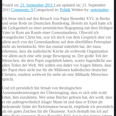
Posted on:
21. September 2011
Last updated on:
21. September
2011
Comments:
9
Categorized in:
Politik
Written by:
petertauber
Ich freue mich auf den Besuch von Papst Benedikt XVI. in Berlin
und seine Rede im Deutschen Bundestag. Bereits im April hatte ich
die Gelegenheit zu einer persönlichen Begegnung mit dem Heiligen
Vater in Rom am Rande einer Generalaudienz. Obwohl ich
evangelischer Christ bin, war ich doch von dem Gespräch aber vor
allem auch von der Generalaudienz auf dem überfüllten Petersplatz
mehr als beeindruckt. Wer das einmal miterlebt hat, der muss
erkennen, dass die katholische Kirche als weltweite Organisation
vor allem auch eine sehr junge Bewegung ist. Der große Teil der
Menschen, die dem Papst zugejubelt haben, waren Jugendliche aus
allen Teilen der Welt. Wir sollten uns daher vor Augen führen, dass
der Papst eben nicht nur für die Millionen katholischer deutscher
Christen, sondern weltweit für mehr als eine Milliarde Menschen
spricht.
Und ich persönlich bin fernab von theologischen
Auseinandersetzungen der Überzeugung, dass es sich sehr wohl
lohnt, ihm zuzuhören. Wer seine Bücher gelesen hat, der weiß, dass
er ein außergewöhnlich kluger Mann ist und dass er Erfurt als
bedeutende Stätte der Reformation besucht, empfinde ich persönlich
als ein gutes Zeichen für die Ökumene. Auch deshalb bin ich auf
seine Rede gespannt. Papst Benedikt XVI. hat in den letzten Jahren