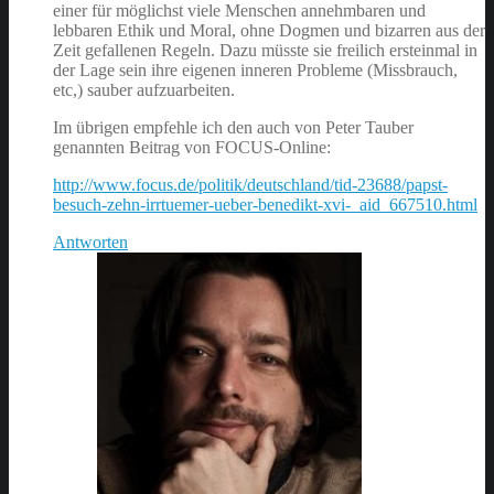
einer für möglichst viele Menschen annehmbaren und
lebbaren Ethik und Moral, ohne Dogmen und bizarren aus der
Zeit gefallenen Regeln. Dazu müsste sie freilich ersteinmal in
der Lage sein ihre eigenen inneren Probleme (Missbrauch,
etc,) sauber aufzuarbeiten.
Im übrigen empfehle ich den auch von Peter Tauber
genannten Beitrag von FOCUS-Online:
http://www.focus.de/politik/deutschland/tid-23688/papst-
besuch-zehn-irrtuemer-ueber-benedikt-xvi-_aid_667510.html
Antworten