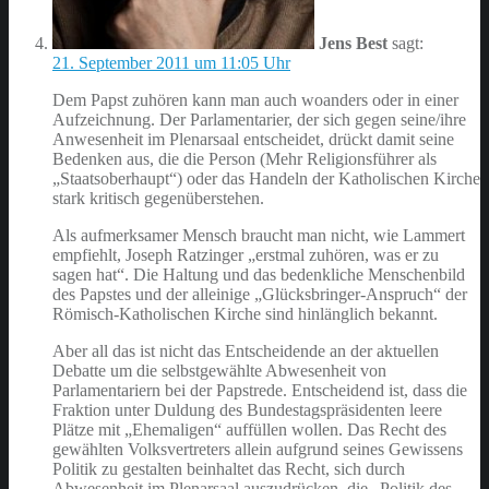
Jens Best
sagt:
21. September 2011 um 11:05 Uhr
Dem Papst zuhören kann man auch woanders oder in einer
Aufzeichnung. Der Parlamentarier, der sich gegen seine/ihre
Anwesenheit im Plenarsaal entscheidet, drückt damit seine
Bedenken aus, die die Person (Mehr Religionsführer als
„Staatsoberhaupt“) oder das Handeln der Katholischen Kirche
stark kritisch gegenüberstehen.
Als aufmerksamer Mensch braucht man nicht, wie Lammert
empfiehlt, Joseph Ratzinger „erstmal zuhören, was er zu
sagen hat“. Die Haltung und das bedenkliche Menschenbild
des Papstes und der alleinige „Glücksbringer-Anspruch“ der
Römisch-Katholischen Kirche sind hinlänglich bekannt.
Aber all das ist nicht das Entscheidende an der aktuellen
Debatte um die selbstgewählte Abwesenheit von
Parlamentariern bei der Papstrede. Entscheidend ist, dass die
Fraktion unter Duldung des Bundestagspräsidenten leere
Plätze mit „Ehemaligen“ auffüllen wollen. Das Recht des
gewählten Volksvertreters allein aufgrund seines Gewissens
Politik zu gestalten beinhaltet das Recht, sich durch
Abwesenheit im Plenarsaal auszudrücken, die „Politik des