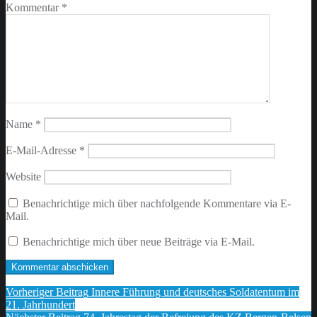
Kommentar
*
Name
*
E-Mail-Adresse
*
Website
Benachrichtige mich über nachfolgende Kommentare via E-
Mail.
Benachrichtige mich über neue Beiträge via E-Mail.
Beitragsnavigation
Vorheriger Beitrag
Innere Führung und deutsches Soldatentum im
21. Jahrhundert