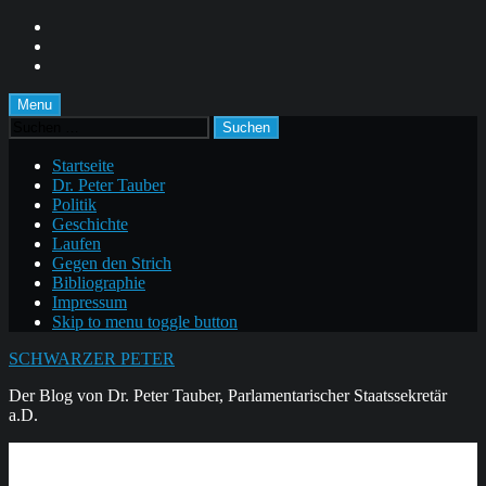
Skip
to
Skip
main
to
Skip
navigation
main
to
content
footer
Menu
Suchen
nach:
Startseite
Dr. Peter Tauber
Politik
Geschichte
Laufen
Gegen den Strich
Bibliographie
Impressum
Skip to menu toggle button
SCHWARZER PETER
Der Blog von Dr. Peter Tauber, Parlamentarischer Staatssekretär
a.D.