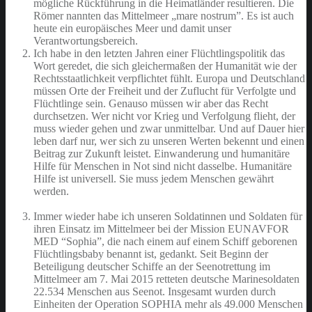
mögliche Rückführung in die Heimatländer resultieren. Die
Römer nannten das Mittelmeer „mare nostrum”. Es ist auch
heute ein europäisches Meer und damit unser
Verantwortungsbereich.
Ich habe in den letzten Jahren einer Flüchtlingspolitik das
Wort geredet, die sich gleichermaßen der Humanität wie der
Rechtsstaatlichkeit verpflichtet fühlt. Europa und Deutschland
müssen Orte der Freiheit und der Zuflucht für Verfolgte und
Flüchtlinge sein. Genauso müssen wir aber das Recht
durchsetzen. Wer nicht vor Krieg und Verfolgung flieht, der
muss wieder gehen und zwar unmittelbar. Und auf Dauer hier
leben darf nur, wer sich zu unseren Werten bekennt und einen
Beitrag zur Zukunft leistet. Einwanderung und humanitäre
Hilfe für Menschen in Not sind nicht dasselbe. Humanitäre
Hilfe ist universell. Sie muss jedem Menschen gewährt
werden.
Immer wieder habe ich unseren Soldatinnen und Soldaten für
ihren Einsatz im Mittelmeer bei der Mission EUNAVFOR
MED “Sophia”, die nach einem auf einem Schiff geborenen
Flüchtlingsbaby benannt ist, gedankt. Seit Beginn der
Beteiligung deutscher Schiffe an der Seenotrettung im
Mittelmeer am 7. Mai 2015 retteten deutsche Marinesoldaten
22.534 Menschen aus Seenot. Insgesamt wurden durch
Einheiten der Operation SOPHIA mehr als 49.000 Menschen