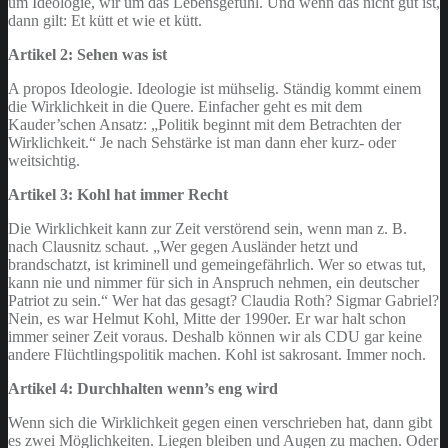
um Ideologie, wir um das Lebensgefühl. Und wenn das nicht gut ist,
dann gilt: Et kütt et wie et kütt.
Artikel 2: Sehen was ist
A propos Ideologie. Ideologie ist mühselig. Ständig kommt einem
die Wirklichkeit in die Quere. Einfacher geht es mit dem
Kauder’schen Ansatz: „Politik beginnt mit dem Betrachten der
Wirklichkeit.“ Je nach Sehstärke ist man dann eher kurz- oder
weitsichtig.
Artikel 3: Kohl hat immer Recht
Die Wirklichkeit kann zur Zeit verstörend sein, wenn man z. B.
nach Clausnitz schaut. „Wer gegen Ausländer hetzt und
brandschatzt, ist kriminell und gemeingefährlich. Wer so etwas tut,
kann nie und nimmer für sich in Anspruch nehmen, ein deutscher
Patriot zu sein.“ Wer hat das gesagt? Claudia Roth? Sigmar Gabriel?
Nein, es war Helmut Kohl, Mitte der 1990er. Er war halt schon
immer seiner Zeit voraus. Deshalb können wir als CDU gar keine
andere Flüchtlingspolitik machen. Kohl ist sakrosant. Immer noch.
Artikel 4: Durchhalten wenn’s eng wird
Wenn sich die Wirklichkeit gegen einen verschrieben hat, dann gibt
es zwei Möglichkeiten. Liegen bleiben und Augen zu machen. Oder