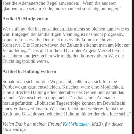
aber die Adenauersche Regel anwenden: „Wenn die anderen
glauben, man sei am Ende, muss man erst so richtig anfangen.“
Artikel 5: Mutig voran
Wer anfängt, der hat entschieden, das nichts so bleiben kann wie es
war. Entgegen der landläufigen Meinung ist das nicht progressiv,
sondern konservativ. Denn: „Konservativ kommt nicht von
Konserve. Die Konservativen der Zukunft erkennt man am Mut zur
Veränderung.“ Das gilt für die CDU unter Angela Merkel bereits
seit Jahren und jetzt gehen wir mutig den konservativen Weg der
Flüchtlingspolitik weiter.
Artikel 6: Haltung wahren
Sobald man sich auf den Weg macht, sollte man sich für eine
Fortbewegungsart entscheiden. Kriechen wäre eine Möglichkeit.
Eine aufrechte Haltung erleichtert aber das Gehen und damit das
schnelle Voranschreiten ungemein. Das hat schon Adenauer
herausgefunden: „Politische Tageserfolge können im Bewußtsein
eines Volkes verblassen. Was aber bleibt und weiterwirkt, ist die
Kraft und Geschlossenheit einer Haltung, hinter der eine Idee steht.“
Vielen Dank an meinen Freund
Kai Whittaker
(MdB), für diesen
Gastbeitrag.