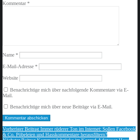
Kommentar
*
Name
*
E-Mail-Adresse
*
Website
Benachrichtige mich über nachfolgende Kommentare via E-
Mail.
Benachrichtige mich über neue Beiträge via E-Mail.
Beitragsnavigation
Vorheriger Beitrag
Immer rüderer Ton im Internet: Sollen Facebook
& Co. Pöbeleien und Hasskommentare herausfiltern?