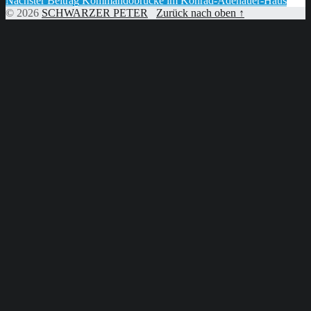
Nächster Beitrag
Kommandobrücke im Konrad-Adenauer-Haus
© 2026
SCHWARZER PETER
Zurück nach oben ↑