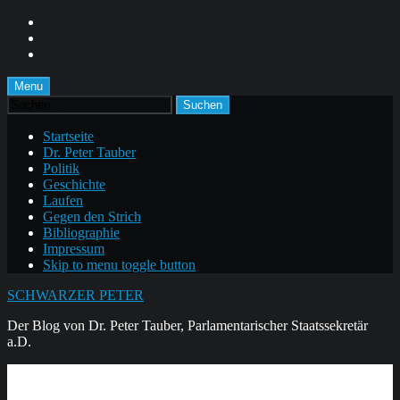
Skip
to
Skip
main
to
Skip
navigation
main
to
content
footer
Menu
Suchen
nach:
Startseite
Dr. Peter Tauber
Politik
Geschichte
Laufen
Gegen den Strich
Bibliographie
Impressum
Skip to menu toggle button
SCHWARZER PETER
Der Blog von Dr. Peter Tauber, Parlamentarischer Staatssekretär
a.D.