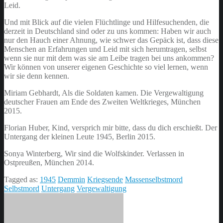
Leid.
Und mit Blick auf die vielen Flüchtlinge und Hilfesuchenden, die
derzeit in Deutschland sind oder zu uns kommen: Haben wir auch
nur den Hauch einer Ahnung, wie schwer das Gepäck ist, dass diese
Menschen an Erfahrungen und Leid mit sich herumtragen, selbst
wenn sie nur mit dem was sie am Leibe tragen bei uns ankommen?
Wir können von unserer eigenen Geschichte so viel lernen, wenn
wir sie denn kennen.
Miriam Gebhardt, Als die Soldaten kamen. Die Vergewaltigung
deutscher Frauen am Ende des Zweiten Weltkrieges, München
2015.
Florian Huber, Kind, versprich mir bitte, dass du dich erschießt. Der
Untergang der kleinen Leute 1945, Berlin 2015.
Sonya Winterberg, Wir sind die Wolfskinder. Verlassen in
Ostpreußen, München 2014.
Tagged as:
1945
Demmin
Kriegsende
Massenselbstmord
Selbstmord
Untergang
Vergewaltigung