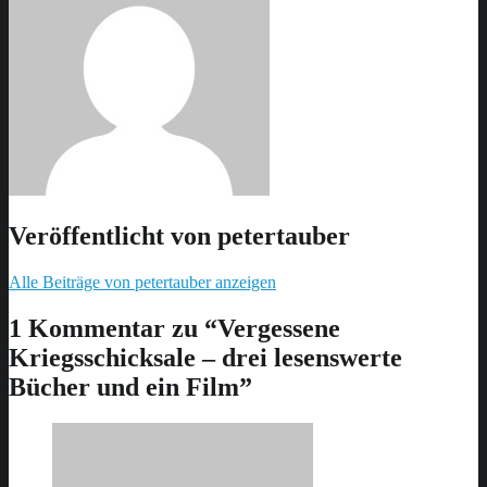
Veröffentlicht von
petertauber
Alle Beiträge von petertauber anzeigen
Skip
back
1 Kommentar zu “
Vergessene
to
Kriegsschicksale – drei lesenswerte
main
navigation
Bücher und ein Film
”