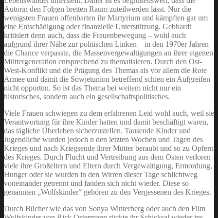
Lebenswandel unterstellt. Daher ist es begrüßenswert, dass die
Autorin den Folgen breiten Raum zuteilwerden lässt. Nur die
wenigsten Frauen offenbarten ihr Martyrium und kämpften gar um
eine Entschädigung oder finanzielle Unterstützung. Gebhardt
kritisiert denn auch, dass die Frauenbewegung – wohl auch
aufgrund ihrer Nähe zur politischen Linken – in den 1970er Jahren
die Chance verpasste, die Massenvergewaltigungen an ihrer eigenen
Müttergeneration entsprechend zu thematisieren. Durch den Ost-
West-Konflikt und die Prägung des Themas als vor allem die Rote
Armee und damit die Sowjetunion betreffend schien ein Aufgreifen
nicht opportun. So ist das Thema bei weitem nicht nur ein
historisches, sondern auch ein gesellschaftspolitisches.
Viele Frauen schwiegen zu dem erfahrenen Leid wohl auch, weil sie
Verantwortung für ihre Kinder hatten und damit beschäftigt waren,
das tägliche Überleben sicherzustellen. Tausende Kinder und
Jugendliche wurden jedoch n den letzten Wochen und Tagen des
Krieges und nach Kriegsende ihrer Mütter beraubt und so zu Opfern
des Krieges. Durch Flucht und Vertreibung aus dem Osten verloren
viele ihre Großeltern und Eltern durch Vergewaltigung, Ermordung,
Hunger oder sie wurden in den Wirren dieser Tage schlichtweg
voneinander getrennt und fanden sich nicht wieder. Diese so
genannten „Wolfskinder“ gehören zu den Vergessenen des Krieges.
Durch Bücher wie das von Sonya Winterberg oder auch den Film
Wolfskinder von Rick Ostermann rückte ihr Schicksal wieder ins