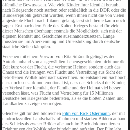
öffentliche Bewusstsein. Wie viele Kinder ihrer Identität beraubt
nach Kriegsende noch starben oder schließlich in die DDR oder die
Bundesrepublik gebracht wurden, wenn ihnen nicht die von vielen
angestrebte Flucht nach Litauen gelang, lässt sich heute kaum noch
sagen. Erst nach dem Ende des Kalten Krieges bestand für viele
dieser Menschen überhaupt erstmals die Möglichkeit, sich mit der
eigenen Identität und Geschichte auseinanderzusetzen. Lange
mussten sie um Anerkennung und Unterstützung durch deutsche
staatliche Stellen kämpfen.
Versehen mit einem Vorwort von Rita Süßmuth gelingt es der
Autorin anhand von ausgewählten Lebensgeschichten nicht nur die
Zeit kurz vor der Flucht, die verlorene Heimat, sondern auch das
Chaos und die Irrungen von Flucht und Vertreibung aus Sicht der
betroffenen Wolfskinder nachzuzeichnen. So entstand ein Sachbuch,
dass doch so stark und emotional ist, dass das Schicksal der Kinder,
der Verlust ihrer Identität, der Familie und der Heimat viel besser
verstehen lässt, was Flucht und Vertreibung für 15 Millionen
Deutsche bei Kriegsende bedeuteten, als es die bloßen Zahlen und
Landkarten zu zeigen vermögen.
Gleiches gilt für den bildreichen
Film von Rick Ostermann
, der mit
eindrucksvollen Landschaftsaufnahmen und starken Bildern anhand
des Schicksals zweier Brüder alle auch im Buch dokumentierten
Erfahrungen der Wolfskinder bündelt und aufzeigt. Der Film lebt