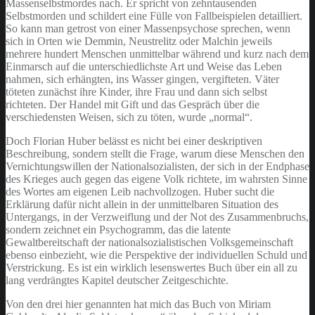
Massenselbstmordes nach. Er spricht von zehntausenden
Selbstmorden und schildert eine Fülle von Fallbeispielen detailliert.
So kann man getrost von einer Massenpsychose sprechen, wenn
sich in Orten wie Demmin, Neustrelitz oder Malchin jeweils
mehrere hundert Menschen unmittelbar während und kurz nach dem
Einmarsch auf die unterschiedlichste Art und Weise das Leben
nahmen, sich erhängten, ins Wasser gingen, vergifteten. Väter
töteten zunächst ihre Kinder, ihre Frau und dann sich selbst
richteten. Der Handel mit Gift und das Gespräch über die
verschiedensten Weisen, sich zu töten, wurde „normal“.
Doch Florian Huber belässt es nicht bei einer deskriptiven
Beschreibung, sondern stellt die Frage, warum diese Menschen den
Vernichtungswillen der Nationalsozialisten, der sich in der Endphase
des Krieges auch gegen das eigene Volk richtete, im wahrsten Sinne
des Wortes am eigenen Leib nachvollzogen. Huber sucht die
Erklärung dafür nicht allein in der unmittelbaren Situation des
Untergangs, in der Verzweiflung und der Not des Zusammenbruchs,
sondern zeichnet ein Psychogramm, das die latente
Gewaltbereitschaft der nationalsozialistischen Volksgemeinschaft
ebenso einbezieht, wie die Perspektive der individuellen Schuld und
Verstrickung. Es ist ein wirklich lesenswertes Buch über ein all zu
lang verdrängtes Kapitel deutscher Zeitgeschichte.
Von den drei hier genannten hat mich das Buch von Miriam