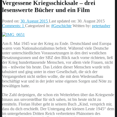
Vergessene Kriegsschicksale – drei
lesenswerte Bücher und ein Film
Posted on:
30. August 2015
Last updated on:
30. August 2015
Comments:
1
Categorized in:
#Geschichte
Written by:
petertauber
Am 8. Mai 1945 war der Krieg zu Ende. Deutschland und Europa
waren vom Nationalsozialismus befreit. Während viele Deutsche
unter unterschiedlichen Voraussetzungen in den drei westlichen
Besatzungszonen und der SBZ den Blick nach vorne richteten, ließ
der Krieg hunderttausende Menschen, vor allem viele Frauen, nicht
los – teilweise bis heute. Das Leiden dieser Menschen wurde teils
tabuisiert und ging unter in einer Gesellschaft, die sich der
Vergangenheit nicht stellen wollte, die mit dem Wiederaufbau
beschäftigt war und in der jeder seine eigenen Sorgen und Nöte zu
bewältigen hatte.
Die Zahl derjenigen, die schon ein Weiterleben über das Kriegsende
hinaus aus unvorstellbar für sich sahen, ist bis heute nicht zu
ermitteln. Florian Huber geht in seinem Buch „Kind, versprich mir,
dass du dich erschießt. Der Untergang der kleinen Leute 1945“ dem
im untergehenden Dritten Reich verbreiteten Phänomen des