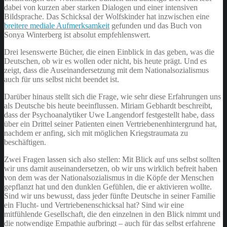
dabei von kurzen aber starken Dialogen und einer intensiven
Bildsprache. Das Schicksal der Wolfskinder hat inzwischen eine
breitere mediale Aufmerksamkeit
gefunden und das Buch von
Sonya Winterberg ist absolut empfehlenswert.
Drei lesenswerte Bücher, die einen Einblick in das geben, was die
Deutschen, ob wir es wollen oder nicht, bis heute prägt. Und es
zeigt, dass die Auseinandersetzung mit dem Nationalsozialismus
auch für uns selbst nicht beendet ist.
Darüber hinaus stellt sich die Frage, wie sehr diese Erfahrungen uns
als Deutsche bis heute beeinflussen. Miriam Gebhardt beschreibt,
dass der Psychoanalytiker Uwe Langendorf festgestellt habe, dass
über ein Drittel seiner Patienten einen Vertriebenenhintergrund hat,
nachdem er anfing, sich mit möglichen Kriegstraumata zu
beschäftigen.
Zwei Fragen lassen sich also stellen: Mit Blick auf uns selbst sollten
wir uns damit auseinandersetzen, ob wir uns wirklich befreit haben
von dem was der Nationalsozialismus in die Köpfe der Menschen
gepflanzt hat und den dunklen Gefühlen, die er aktivieren wollte.
Sind wir uns bewusst, dass jeder fünfte Deutsche in seiner Familie
ein Flucht- und Vertriebenenschicksal hat? Sind wir eine
mitfühlende Gesellschaft, die den einzelnen in den Blick nimmt und
die notwendige Empathie aufbringt – auch für das selbst erfahrene