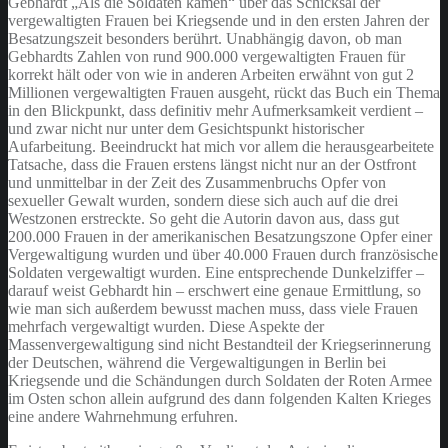
Gebhardt „Als die Soldaten kamen“ über das Schicksal der
vergewaltigten Frauen bei Kriegsende und in den ersten Jahren der
Besatzungszeit besonders berührt. Unabhängig davon, ob man
Gebhardts Zahlen von rund 900.000 vergewaltigten Frauen für
korrekt hält oder von wie in anderen Arbeiten erwähnt von gut 2
Millionen vergewaltigten Frauen ausgeht, rückt das Buch ein Thema
in den Blickpunkt, dass definitiv mehr Aufmerksamkeit verdient –
und zwar nicht nur unter dem Gesichtspunkt historischer
Aufarbeitung. Beeindruckt hat mich vor allem die herausgearbeitete
Tatsache, dass die Frauen erstens längst nicht nur an der Ostfront
und unmittelbar in der Zeit des Zusammenbruchs Opfer von
sexueller Gewalt wurden, sondern diese sich auch auf die drei
Westzonen erstreckte. So geht die Autorin davon aus, dass gut
200.000 Frauen in der amerikanischen Besatzungszone Opfer einer
Vergewaltigung wurden und über 40.000 Frauen durch französische
Soldaten vergewaltigt wurden. Eine entsprechende Dunkelziffer –
darauf weist Gebhardt hin – erschwert eine genaue Ermittlung, so
wie man sich außerdem bewusst machen muss, dass viele Frauen
mehrfach vergewaltigt wurden. Diese Aspekte der
Massenvergewaltigung sind nicht Bestandteil der Kriegserinnerung
der Deutschen, während die Vergewaltigungen in Berlin bei
Kriegsende und die Schändungen durch Soldaten der Roten Armee
im Osten schon allein aufgrund des dann folgenden Kalten Krieges
eine andere Wahrnehmung erfuhren.