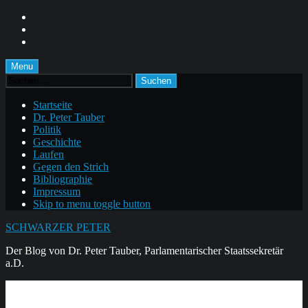
Skip
to
Skip
main
to
Skip
navigation
main
to
content
footer
Menu
Suchen
nach:
Startseite
Dr. Peter Tauber
Politik
Geschichte
Laufen
Gegen den Strich
Bibliographie
Impressum
Skip to menu toggle button
SCHWARZER PETER
Der Blog von Dr. Peter Tauber, Parlamentarischer Staatssekretär
a.D.