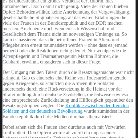
Es ist unbestreitbar ein großes Verdienst der Autorin, dies
aufzubrechen. Doch damit nicht genug. Viele der Frauen blieben
Opfer: Behördenwillkür, keine Anerkennung der Vergewaltigung,
gesellschaftliche Stigmatisierung: all das waren Erfahrungen die
viele der Frauen in der Bundesrepublik und der DDR machen
mussten. Auch heute noch wenden sich Wissenschaft und
Gesellschaft dem Thema nicht im notwendigen Umfange zu. So
kann es passieren, dass die betroffenen Frauen in Alten- und
Pflegeheimen erneut traumatisiert werden – ohne dass es jemand
bemerkt oder die Reaktionen richtig deutet. Nur wenige wie die
Altenpflegerin und Traumatherapeutin Martina Böhmer, die
Gebhardt erwähnt, engagieren sich in dieser Frage.
Der Umgang mit den Tätern durch die Besatzungsmächte war nicht
stringent. Gab es einerseits eine Reihe von Todesurteilen gerade
gegen Kriegsende, so schützten die Armeen ihre Soldaten
andererseits durch eine Rückversetzung in die Heimat vor der
Strafermittlung durch deutsche Zivilstellen, die teilweise sowieso
eine entsprechende Zurückhaltung und Hilflosigkeit gegenüber den
Besatzungstruppen zeigten. Die
Konflikte zwischen den fremden
Soldaten und der deutschen Bevölkerung
wurde zumindest in der
Bundesrepublik durch die Medien durchaus thematisiert.
Dabei sahen sich die Frauen aber durchaus auch mit Vorwürfen
konfrontiert. Den Opfern wurde all zu oft ein unpassender