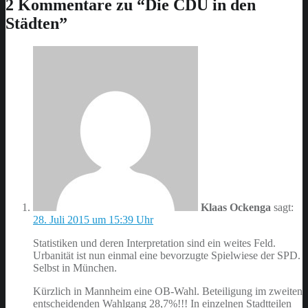
2 Kommentare zu “
Die CDU in den
to
Städten
”
main
navigation
Klaas Ockenga
sagt:
28. Juli 2015 um 15:39 Uhr
Statistiken und deren Interpretation sind ein weites Feld.
Urbanität ist nun einmal eine bevorzugte Spielwiese der SPD.
Selbst in München.
Kürzlich in Mannheim eine OB-Wahl. Beteiligung im zweiten
entscheidenden Wahlgang 28,7%!!! In einzelnen Stadtteilen