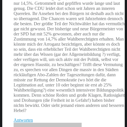
nur 14,5%. Getrommelt und gepfiffen wurde lange und laut
genug. Die CDU leidet dort schon seit Jahren an inneren
Querelen. Ihr Ansehen bei den Bürgern ist deshalb auch nicht
so überragend. Die Chancen waren seit Jahrzehnten dennoch
die besten. Der größte Teil der Nichtwähler hat das vermutlich
gar nicht gewusst. Der bisherige und neue Bürgermeister von
der SPD hat mit 52% gewonnen, aber auch nur die
Zustimmung von 14,7% aller Wahlberechtigten erhalten. Man
könnte mich der Arroganz bezichtigen, aber könnte es doch
so sein, dass ein erheblicher Teil der Wahlberechtigten nicht
mehr über das Wissen (gar der Allgemeinbildung ?) verfügt,
oder verfügen will, um sich aktiv mit der Politik, selbst vor
der eigenen Haustür, zu beschäftigen? Trifft diese Vermutung
zu, es sprechen vor allen Dingen die massiv in den Städten
rückläufigen Abo-Zahlen der Tageszeitungen dafür, dann
müsste zur Rettung der Demokratie (wo hört die die
Legitimation auf, unter 10 oder beginnt sie erst ab 25%
Wahlbeteiligung?) eine wesentlich intensivere Bildungspolitik
kommen. Denn schöne Reden und große Klagen, Ratlosigkeit
und Drohungen (die Freiheit ist in Gefahr!) haben bisher
nichts bewirkt. Oder sieht jemand einen anderen und besseren
Hebel?
Antworten