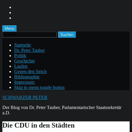
Skip
to
Skip
main
to
Skip
navigation
main
to
content
footer
Menu
Suchen
nach:
Startseite
Dr. Peter Tauber
Politik
Geschichte
Laufen
Gegen den Strich
Bibliographie
Impressum
Skip to menu toggle button
SCHWARZER PETER
Der Blog von Dr. Peter Tauber, Parlamentarischer Staatssekretär
a.D.
Die CDU in den Städten