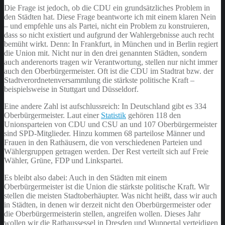
Die Frage ist jedoch, ob die CDU ein grundsätzliches Problem in
den Städten hat. Diese Frage beantworte ich mit einem klaren Nein
– und empfehle uns als Partei, nicht ein Problem zu konstruieren,
dass so nicht existiert und aufgrund der Wahlergebnisse auch recht
bemüht wirkt. Denn: In Frankfurt, in München und in Berlin regiert
die Union mit. Nicht nur in den drei genannten Städten, sondern
auch anderenorts tragen wir Verantwortung, stellen nur nicht immer
auch den Oberbürgermeister. Oft ist die CDU im Stadtrat bzw. der
Stadtverordnetenversammlung die stärkste politische Kraft –
beispielsweise in Stuttgart und Düsseldorf.
Eine andere Zahl ist aufschlussreich: In Deutschland gibt es 334
Oberbürgermeister. Laut einer
Statistik
gehören 118 den
Unionsparteien von CDU und CSU an und 107 Oberbürgermeister
sind SPD-Mitglieder. Hinzu kommen 68 parteilose Männer und
Frauen in den Rathäusern, die von verschiedenen Parteien und
Wählergruppen getragen werden. Der Rest verteilt sich auf Freie
Wähler, Grüne, FDP und Linkspartei.
Es bleibt also dabei: Auch in den Städten mit einem
Oberbürgermeister ist die Union die stärkste politische Kraft. Wir
stellen die meisten Stadtoberhäupter. Was nicht heißt, dass wir auch
in Städten, in denen wir derzeit nicht den Oberbürgermeister oder
die Oberbürgermeisterin stellen, angreifen wollen. Dieses Jahr
wollen wir die Rathaussessel in Dresden und Wuppertal verteidigen