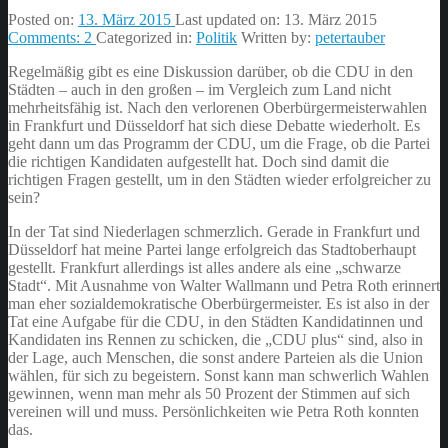
Posted on:
13. März 2015
Last updated on:
13. März 2015
Comments:
2
Categorized in:
Politik
Written by:
petertauber
Regelmäßig gibt es eine Diskussion darüber, ob die CDU in den
Städten – auch in den großen – im Vergleich zum Land nicht
mehrheitsfähig ist. Nach den verlorenen Oberbürgermeisterwahlen
in Frankfurt und Düsseldorf hat sich diese Debatte wiederholt. Es
geht dann um das Programm der CDU, um die Frage, ob die Partei
die richtigen Kandidaten aufgestellt hat. Doch sind damit die
richtigen Fragen gestellt, um in den Städten wieder erfolgreicher zu
sein?
In der Tat sind Niederlagen schmerzlich. Gerade in Frankfurt und
Düsseldorf hat meine Partei lange erfolgreich das Stadtoberhaupt
gestellt. Frankfurt allerdings ist alles andere als eine „schwarze
Stadt“. Mit Ausnahme von Walter Wallmann und Petra Roth erinnert
man eher sozialdemokratische Oberbürgermeister. Es ist also in der
Tat eine Aufgabe für die CDU, in den Städten Kandidatinnen und
Kandidaten ins Rennen zu schicken, die „CDU plus“ sind, also in
der Lage, auch Menschen, die sonst andere Parteien als die Union
wählen, für sich zu begeistern. Sonst kann man schwerlich Wahlen
gewinnen, wenn man mehr als 50 Prozent der Stimmen auf sich
vereinen will und muss. Persönlichkeiten wie Petra Roth konnten
das.