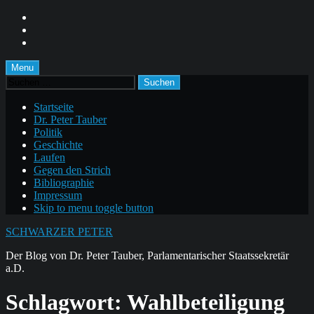
Skip
to
Skip
main
to
Skip
navigation
main
to
content
footer
Menu
Suchen
nach:
Startseite
Dr. Peter Tauber
Politik
Geschichte
Laufen
Gegen den Strich
Bibliographie
Impressum
Skip to menu toggle button
SCHWARZER PETER
Der Blog von Dr. Peter Tauber, Parlamentarischer Staatssekretär
a.D.
Schlagwort:
Wahlbeteiligung