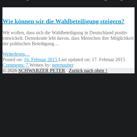
Wie können wir die Wahlbeteiligung steigern?
Wir wollen, dass sich die Wahlbeteiligung in Deutschland positiv
entwickelt. Demokratie lebt davon, dass Menschen ihre Möglichkeit
der politischen Beteiligung…
“Wie
Weiterlesen
…
können
Posted on:
16. Februar 2015
Last updated on:
17. Februar 2015
wir
Comments:
7
Written by:
petertauber
die
© 2026
SCHWARZER PETER
Zurück nach oben ↑
Wahlbeteiligung
steigern?”