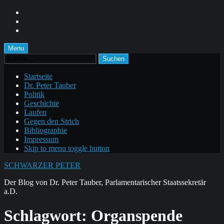
Skip
to
Skip
main
to
Skip
navigation
main
to
content
footer
Menu
Suchen
nach:
Startseite
Dr. Peter Tauber
Politik
Geschichte
Laufen
Gegen den Strich
Bibliographie
Impressum
Skip to menu toggle button
SCHWARZER PETER
Der Blog von Dr. Peter Tauber, Parlamentarischer Staatssekretär
a.D.
Schlagwort:
Organspende