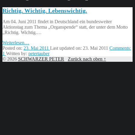
Richtig. Wichtig. Lebenswichtig.
Am 04. Juni 2011 findet in Deutschland ein bundesweiter
Aktionstag zum Thema „Organspende“ statt, der unter dem Motto
„Richtig. Wichtig.…
“Richtig.
Weiterlesen
…
Wichtig.
Posted on:
23. Mai 2011
Last updated on:
23. Mai 2011
Comments:
Lebenswichtig.”
1
Written by:
petertauber
© 2026
SCHWARZER PETER
Zurück nach oben ↑