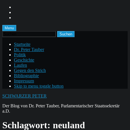
Skip
to
Skip
main
to
Skip
navigation
main
to
content
footer
Menu
Suchen
nach:
Startseite
Dr. Peter Tauber
Politik
Geschichte
Laufen
Gegen den Strich
Bibliographie
Impressum
Skip to menu toggle button
SCHWARZER PETER
Der Blog von Dr. Peter Tauber, Parlamentarischer Staatssekretär
a.D.
Schlagwort:
neuland