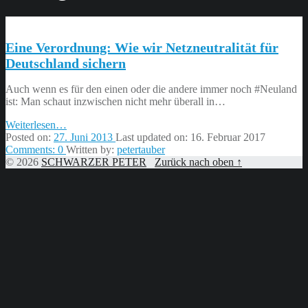
Eine Verordnung: Wie wir Netzneutralität für
Deutschland sichern
Auch wenn es für den einen oder die andere immer noch #Neuland
ist: Man schaut inzwischen nicht mehr überall in…
“Eine
Weiterlesen
…
Verordnung:
Posted on:
27. Juni 2013
Last updated on:
16. Februar 2017
Wie
Comments:
0
Written by:
petertauber
wir
© 2026
SCHWARZER PETER
Zurück nach oben ↑
Netzneutralität
für
Deutschland
sichern”