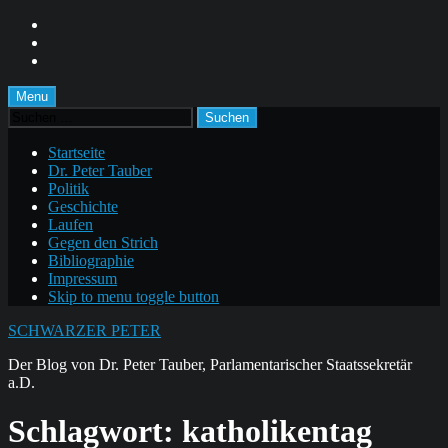
Skip
to
Skip
main
to
Skip
navigation
main
to
content
footer
Menu
Suchen
nach:
Startseite
Dr. Peter Tauber
Politik
Geschichte
Laufen
Gegen den Strich
Bibliographie
Impressum
Skip to menu toggle button
SCHWARZER PETER
Der Blog von Dr. Peter Tauber, Parlamentarischer Staatssekretär
a.D.
Schlagwort:
katholikentag