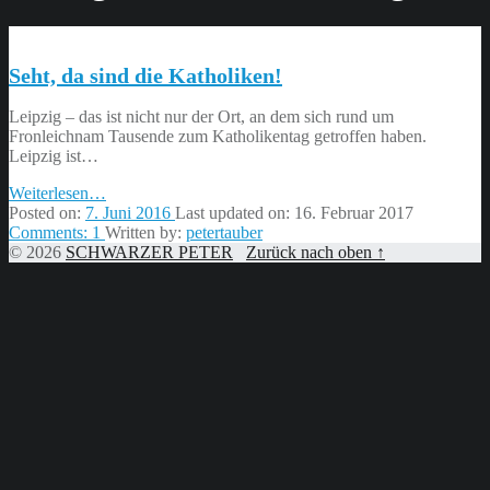
Seht, da sind die Katholiken!
Leipzig – das ist nicht nur der Ort, an dem sich rund um
Fronleichnam Tausende zum Katholikentag getroffen haben.
Leipzig ist…
“Seht,
Weiterlesen
…
da
Posted on:
7. Juni 2016
Last updated on:
16. Februar 2017
sind
Comments:
1
Written by:
petertauber
die
© 2026
SCHWARZER PETER
Zurück nach oben ↑
Katholiken!”