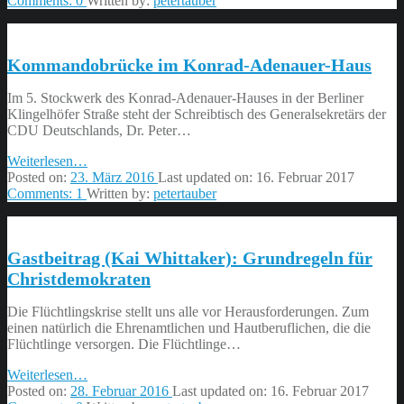
Comments:
0
Written by:
petertauber
Praktikum
im
Konrad-
Kommandobrücke im Konrad-Adenauer-Haus
Adenauer-
Haus”
Im 5. Stockwerk des Konrad-Adenauer-Hauses in der Berliner
Klingelhöfer Straße steht der Schreibtisch des Generalsekretärs der
CDU Deutschlands, Dr. Peter…
“Kommandobrücke
Weiterlesen
…
im
Posted on:
23. März 2016
Last updated on:
16. Februar 2017
Konrad-
Comments:
1
Written by:
petertauber
Adenauer-
Haus”
Gastbeitrag (Kai Whittaker): Grundregeln für
Christdemokraten
Die Flüchtlingskrise stellt uns alle vor Herausforderungen. Zum
einen natürlich die Ehrenamtlichen und Hautberuflichen, die die
Flüchtlinge versorgen. Die Flüchtlinge…
“Gastbeitrag
Weiterlesen
…
(Kai
Posted on:
28. Februar 2016
Last updated on:
16. Februar 2017