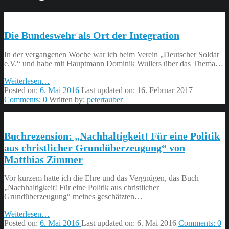
Die Bundeswehr als Ort der Integration
In der vergangenen Woche war ich beim Verein „Deutscher Soldat
e.V.“ und habe mit Hauptmann Dominik Wullers über das Thema…
“Die
Weiterlesen
…
Bundeswehr
Posted on:
6. Mai 2016
Last updated on:
16. Februar 2017
als
Comments:
0
Written by:
petertauber
Ort
der
Integration”
Buchrezension: „Nachhaltigkeit! Für eine Politik
aus christlicher Grundüberzeugung“ von
Matthias Zimmer
Vor kurzem hatte ich die Ehre und das Vergnügen, das Buch
„Nachhaltigkeit! Für eine Politik aus christlicher
Grundüberzeugung“ meines geschätzten…
“Buchrezension:
Weiterlesen
…
„Nachhaltigkeit!
Posted on:
6. Mai 2016
Last updated on:
6. Mai 2016
Comments:
0