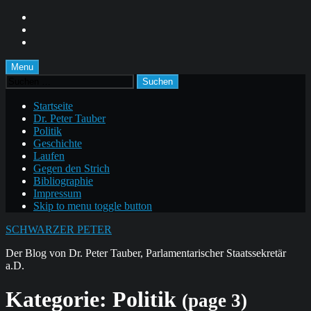
Skip
to
Skip
main
to
Skip
navigation
main
to
content
footer
Menu
Suchen
nach:
Startseite
Dr. Peter Tauber
Politik
Geschichte
Laufen
Gegen den Strich
Bibliographie
Impressum
Skip to menu toggle button
SCHWARZER PETER
Der Blog von Dr. Peter Tauber, Parlamentarischer Staatssekretär
a.D.
Kategorie:
Politik
(page 3)