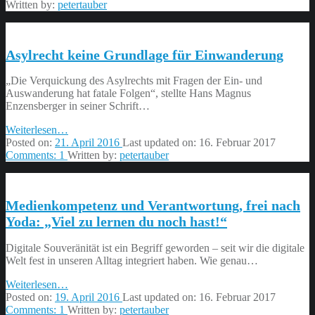
Für
Written by:
petertauber
eine
Politik
aus
Asylrecht keine Grundlage für Einwanderung
christlicher
Grundüberzeugung“
von
„Die Verquickung des Asylrechts mit Fragen der Ein- und
Matthias
Auswanderung hat fatale Folgen“, stellte Hans Magnus
Zimmer”
Enzensberger in seiner Schrift…
“Asylrecht
Weiterlesen
…
keine
Posted on:
21. April 2016
Last updated on:
16. Februar 2017
Grundlage
Comments:
1
Written by:
petertauber
für
Einwanderung”
Medienkompetenz und Verantwortung, frei nach
Yoda: „Viel zu lernen du noch hast!“
Digitale Souveränität ist ein Begriff geworden – seit wir die digitale
Welt fest in unseren Alltag integriert haben. Wie genau…
“Medienkompetenz
Weiterlesen
…
und
Posted on:
19. April 2016
Last updated on:
16. Februar 2017
Verantwortung,
Comments:
1
Written by:
petertauber