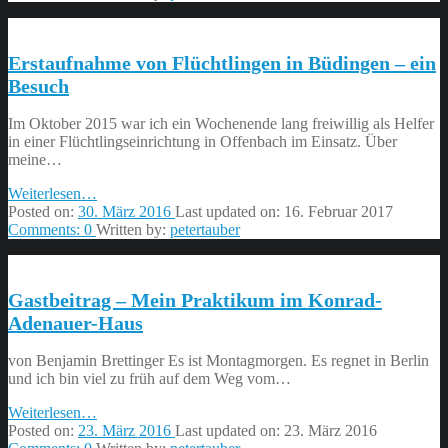
frei
nach
Yoda:
Erstaufnahme von Flüchtlingen in Büdingen – ein
„Viel
zu
Besuch
lernen
du
Im Oktober 2015 war ich ein Wochenende lang freiwillig als Helfer
noch
in einer Flüchtlingseinrichtung in Offenbach im Einsatz. Über
hast!“”
meine…
“Erstaufnahme
Weiterlesen
…
von
Posted on:
30. März 2016
Last updated on:
16. Februar 2017
Flüchtlingen
Comments:
0
Written by:
petertauber
in
Büdingen
–
Gastbeitrag – Mein Praktikum im Konrad-
ein
Besuch”
Adenauer-Haus
von Benjamin Brettinger Es ist Montagmorgen. Es regnet in Berlin
und ich bin viel zu früh auf dem Weg vom…
“Gastbeitrag
Weiterlesen
…
–
Posted on:
23. März 2016
Last updated on:
23. März 2016
Mein