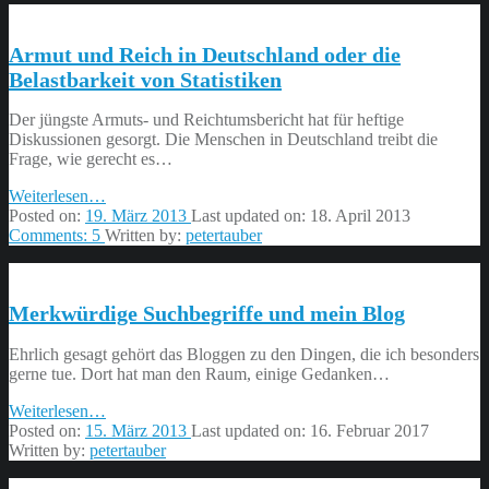
Deutschland”
Armut und Reich in Deutschland oder die
Belastbarkeit von Statistiken
Der jüngste Armuts- und Reichtumsbericht hat für heftige
Diskussionen gesorgt. Die Menschen in Deutschland treibt die
Frage, wie gerecht es…
“Armut
Weiterlesen
…
und
Posted on:
19. März 2013
Last updated on:
18. April 2013
Reich
Comments:
5
Written by:
petertauber
in
Deutschland
oder
Merkwürdige Suchbegriffe und mein Blog
die
Belastbarkeit
von
Ehrlich gesagt gehört das Bloggen zu den Dingen, die ich besonders
Statistiken”
gerne tue. Dort hat man den Raum, einige Gedanken…
“Merkwürdige
Weiterlesen
…
Suchbegriffe
Posted on:
15. März 2013
Last updated on:
16. Februar 2017
und
Written by:
petertauber
mein
Blog”