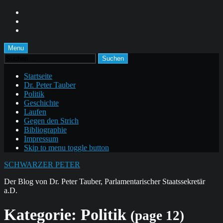
Skip
to
Skip
main
to
Skip
navigation
main
to
content
footer
Menu
Suchen
nach:
Startseite
Dr. Peter Tauber
Politik
Geschichte
Laufen
Gegen den Strich
Bibliographie
Impressum
Skip to menu toggle button
SCHWARZER PETER
Der Blog von Dr. Peter Tauber, Parlamentarischer Staatssekretär
a.D.
Kategorie:
Politik
(page 12)