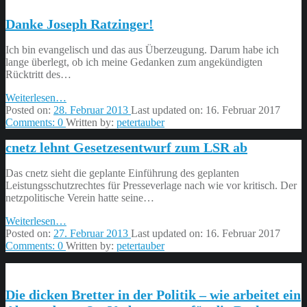
Danke Joseph Ratzinger!
Ich bin evangelisch und das aus Überzeugung. Darum habe ich
lange überlegt, ob ich meine Gedanken zum angekündigten
Rücktritt des…
“Danke
Weiterlesen
…
Joseph
Posted on:
28. Februar 2013
Last updated on:
16. Februar 2017
Ratzinger!”
Comments:
0
Written by:
petertauber
cnetz lehnt Gesetzesentwurf zum LSR ab
Das cnetz sieht die geplante Einführung des geplanten
Leistungsschutzrechtes für Presseverlage nach wie vor kritisch. Der
netzpolitische Verein hatte seine…
“cnetz
Weiterlesen
…
lehnt
Posted on:
27. Februar 2013
Last updated on:
16. Februar 2017
Gesetzesentwurf
Comments:
0
Written by:
petertauber
zum
LSR
ab”
Die dicken Bretter in der Politik – wie arbeitet ein