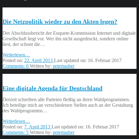
Die Netzpolitik wieder zu den Akten legen?
Der Abschlussbericht der Enquete-Kommission Internet und digitale
Gesellschaft liegt vor. Wer ihn nicht ausgedruckt, sondern online
liest, der schont die…
“Die
Weiterlesen
…
Netzpolitik
Posted on:
22. April 2013
Last updated on:
16. Februar 2017
wieder
Comments:
0
Written by:
petertauber
zu
den
Akten
Eine digitale Agenda für Deutschland
legen?”
Derzeit schreiben alle Parteien fleißig an ihren Wahlprogrammen.
Ich beteilige mich an verschiedenen Stellen auch an der Gestaltung
des Wahlprogramms…
“Eine
Weiterlesen
…
digitale
Posted on:
7. April 2013
Last updated on:
16. Februar 2017
Agenda
Comments:
5
Written by:
petertauber
für