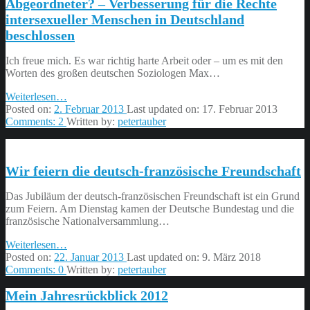
Abgeordneter? – Verbesserung für die Rechte
intersexueller Menschen in Deutschland
beschlossen
Ich freue mich. Es war richtig harte Arbeit oder – um es mit den
Worten des großen deutschen Soziologen Max…
“Die
Weiterlesen
…
dicken
Posted on:
2. Februar 2013
Last updated on:
17. Februar 2013
Bretter
Comments:
2
Written by:
petertauber
in
der
Politik
Wir feiern die deutsch-französische Freundschaft
–
wie
arbeitet
Das Jubiläum der deutsch-französischen Freundschaft ist ein Grund
ein
zum Feiern. Am Dienstag kamen der Deutsche Bundestag und die
Abgeordneter?
französische Nationalversammlung…
–
“Wir
Weiterlesen
…
Verbesserung
feiern
Posted on:
22. Januar 2013
Last updated on:
9. März 2018
für
die
Comments:
0
Written by:
petertauber
die
deutsch-
Rechte
Mein Jahresrückblick 2012
französische
intersexueller
Freundschaft”
Menschen